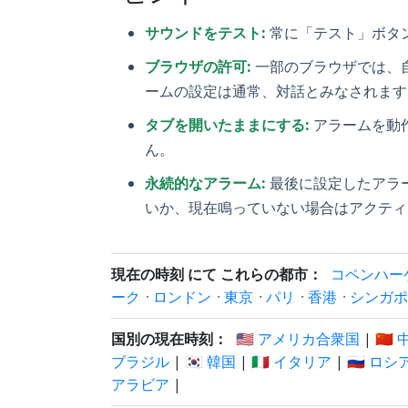
サウンドをテスト:
常に「テスト」ボタ
ブラウザの許可:
一部のブラウザでは、
ームの設定は通常、対話とみなされます
タブを開いたままにする:
アラームを動
ん。
永続的なアラーム:
最後に設定したアラ
いか、現在鳴っていない場合はアクティ
現在の時刻 にて これらの都市：
コペンハー
ーク
·
ロンドン
·
東京
·
パリ
·
香港
·
シンガポ
国別の現在時刻：
🇺🇸 アメリカ合衆国
|
🇨🇳
ブラジル
|
🇰🇷 韓国
|
🇮🇹 イタリア
|
🇷🇺 ロシ
アラビア
|