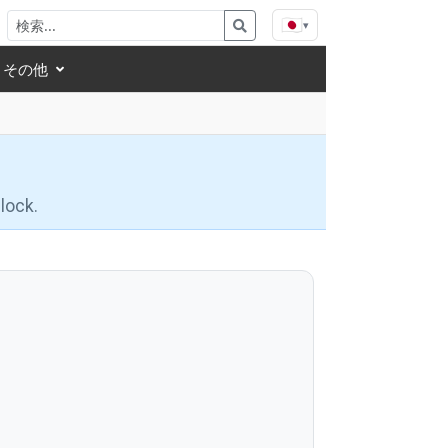
🇯🇵
▾
その他
lock.