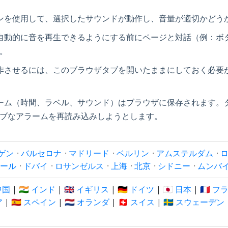
ンを使用して、選択したサウンドが動作し、音量が適切かどう
自動的に音を再生できるようにする前にページと対話（例：ボ
。
作させるには、このブラウザタブを開いたままにしておく必要
ーム（時間、ラベル、サウンド）はブラウザに保存されます。
ブなアラームを再読み込みしようとします。
ゲン
·
バルセロナ
·
マドリード
·
ベルリン
·
アムステルダム
·
ール
·
ドバイ
·
ロサンゼルス
·
上海
·
北京
·
シドニー
·
ムンバ
 中国
|
🇮🇳 インド
|
🇬🇧 イギリス
|
🇩🇪 ドイツ
|
🇯🇵 日本
|
🇫🇷 
ア
|
🇪🇸 スペイン
|
🇳🇱 オランダ
|
🇨🇭 スイス
|
🇸🇪 スウェーデン