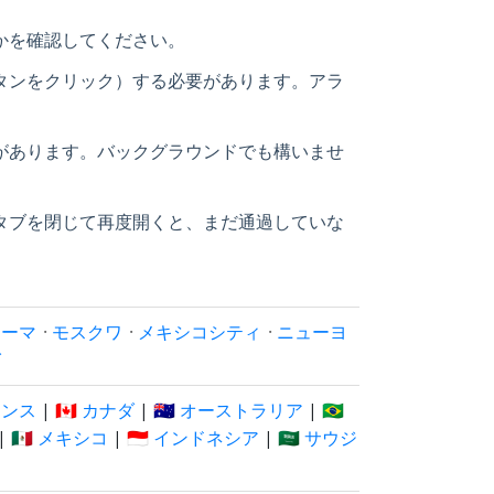
かを確認してください。
タンをクリック）する必要があります。アラ
があります。バックグラウンドでも構いませ
タブを閉じて再度開くと、まだ通過していな
ローマ
·
モスクワ
·
メキシコシティ
·
ニューヨ
イ
フランス
|
🇨🇦 カナダ
|
🇦🇺 オーストラリア
|
🇧🇷
|
🇲🇽 メキシコ
|
🇮🇩 インドネシア
|
🇸🇦 サウジ