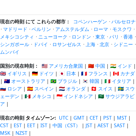
現在の時刻 にて これらの都市：
コペンハーゲン
·
バルセロナ
·
マドリード
·
ベルリン
·
アムステルダム
·
ローマ
·
モスクワ
·
メキシコシティ
·
ニューヨーク
·
ロンドン
·
東京
·
パリ
·
香港
·
シンガポール
·
ドバイ
·
ロサンゼルス
·
上海
·
北京
·
シドニー
·
ムンバイ
国別の現在時刻：
🇺🇸 アメリカ合衆国
|
🇨🇳 中国
|
🇮🇳 インド
|
🇬🇧 イギリス
|
🇩🇪 ドイツ
|
🇯🇵 日本
|
🇫🇷 フランス
|
🇨🇦 カナダ
|
🇦🇺 オーストラリア
|
🇧🇷 ブラジル
|
🇰🇷 韓国
|
🇮🇹 イタリア
|
🇷🇺 ロシア
|
🇪🇸 スペイン
|
🇳🇱 オランダ
|
🇨🇭 スイス
|
🇸🇪 スウ
ェーデン
|
🇲🇽 メキシコ
|
🇮🇩 インドネシア
|
🇸🇦 サウジアラビ
ア
|
現在の時刻
タイムゾーン
:
UTC
|
GMT
|
CET
|
PST
|
MST
|
CST
|
EST
|
EET
|
IST
|
中国（CST）
|
JST
|
AEST
|
SAST
|
MSK
|
NZST
|