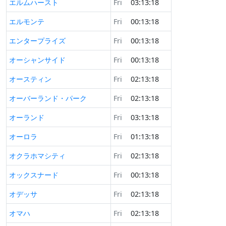
エルムハースト
Fri
03:13:18
エルモンテ
Fri
00:13:18
エンタープライズ
Fri
00:13:18
オーシャンサイド
Fri
00:13:18
オースティン
Fri
02:13:18
オーバーランド・パーク
Fri
02:13:18
オーランド
Fri
03:13:18
オーロラ
Fri
01:13:18
オクラホマシティ
Fri
02:13:18
オックスナード
Fri
00:13:18
オデッサ
Fri
02:13:18
オマハ
Fri
02:13:18