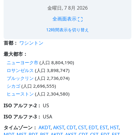
金曜日, 7 8月 2026
⛶
全画面表示
12時間表示を切り替え
首都：
ワシントン
最大都市：
ニューヨーク市
(人口 8,804,190)
ロサンゼルス
(人口 3,898,747)
ブルックリン
(人口 2,736,074)
シカゴ
(人口 2,696,555)
ヒューストン
(人口 2,304,580)
ISO アルファ-2：
US
ISO アルファ-3：
USA
タイムゾーン：
AKDT
,
AKST
,
CDT
,
CST
,
EDT
,
EST
,
HST
,
MDT
,
MST
,
PDT
,
PST
,
AKDT
,
AKST
,
CDT
,
CST
,
EDT
,
EST
,