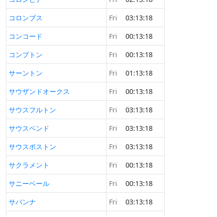
コロンブス
Fri
03:13:18
コンコード
Fri
00:13:18
コンプトン
Fri
00:13:18
サーントン
Fri
01:13:18
サウザンドオークス
Fri
00:13:18
サウスフルトン
Fri
03:13:18
サウスベンド
Fri
03:13:18
サウスボストン
Fri
03:13:18
サクラメント
Fri
00:13:18
サニーベール
Fri
00:13:18
サバンナ
Fri
03:13:18