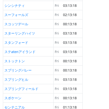
シンシナティ
Fri
03:13:18
スーフォールズ
Fri
02:13:18
スコッツデール
Fri
00:13:18
スターリングハイツ
Fri
03:13:18
スタンフォード
Fri
03:13:18
ステatenアイランド
Fri
03:13:18
ストックトン
Fri
00:13:18
スプリングバレー
Fri
00:13:18
スプリングヒル
Fri
03:13:18
スプリングフィールド
Fri
03:13:18
スポケーン
Fri
00:13:18
センテニアル
Fri
01:13:18