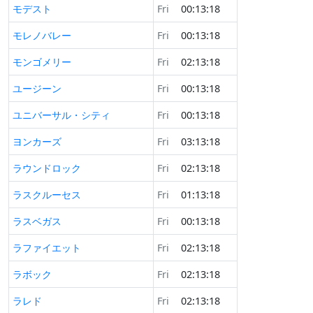
モデスト
Fri
00:13:18
モレノバレー
Fri
00:13:18
モンゴメリー
Fri
02:13:18
ユージーン
Fri
00:13:18
ユニバーサル・シティ
Fri
00:13:18
ヨンカーズ
Fri
03:13:18
ラウンドロック
Fri
02:13:18
ラスクルーセス
Fri
01:13:18
ラスベガス
Fri
00:13:18
ラファイエット
Fri
02:13:18
ラボック
Fri
02:13:18
ラレド
Fri
02:13:18