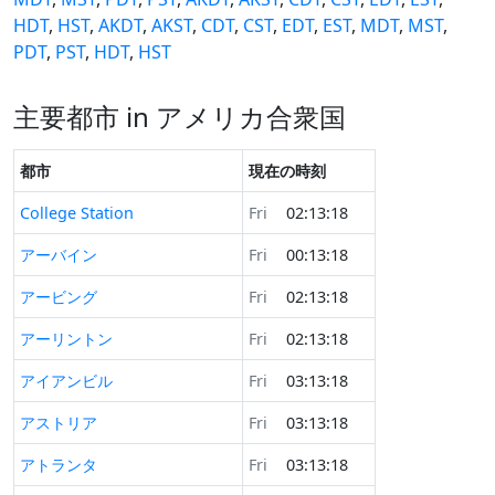
HDT
,
HST
,
AKDT
,
AKST
,
CDT
,
CST
,
EDT
,
EST
,
MDT
,
MST
,
PDT
,
PST
,
HDT
,
HST
主要都市 in アメリカ合衆国
都市
現在の時刻
College Station
Fri
02:13:18
アーバイン
Fri
00:13:18
アービング
Fri
02:13:18
アーリントン
Fri
02:13:18
アイアンビル
Fri
03:13:18
アストリア
Fri
03:13:18
アトランタ
Fri
03:13:18