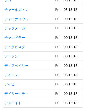
チコ
Fri
00:13:18
チャールストン
Fri
03:13:18
チャイナタウン
Fri
00:13:18
チャタヌーガ
Fri
03:13:18
チャンドラー
Fri
00:13:18
チュラビスタ
Fri
00:13:18
ツーソン
Fri
00:13:18
ディアベイリー
Fri
00:13:18
デイトン
Fri
03:13:18
デイビー
Fri
03:13:18
デイリーシティ
Fri
00:13:18
デトロイト
Fri
03:13:18