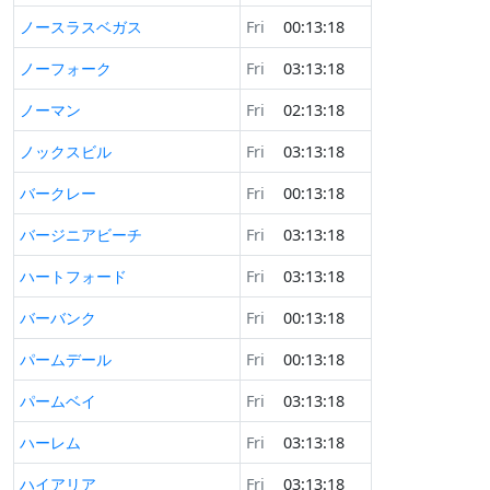
ノースラスベガス
Fri
00:13:18
ノーフォーク
Fri
03:13:18
ノーマン
Fri
02:13:18
ノックスビル
Fri
03:13:18
バークレー
Fri
00:13:18
バージニアビーチ
Fri
03:13:18
ハートフォード
Fri
03:13:18
バーバンク
Fri
00:13:18
パームデール
Fri
00:13:18
パームベイ
Fri
03:13:18
ハーレム
Fri
03:13:18
ハイアリア
Fri
03:13:18