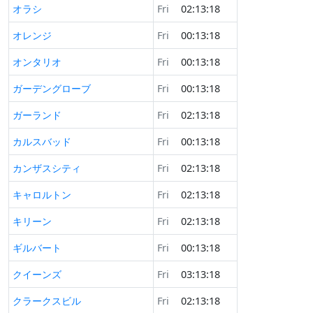
オラシ
Fri
02:13:18
オレンジ
Fri
00:13:18
オンタリオ
Fri
00:13:18
ガーデングローブ
Fri
00:13:18
ガーランド
Fri
02:13:18
カルスバッド
Fri
00:13:18
カンザスシティ
Fri
02:13:18
キャロルトン
Fri
02:13:18
キリーン
Fri
02:13:18
ギルバート
Fri
00:13:18
クイーンズ
Fri
03:13:18
クラークスビル
Fri
02:13:18