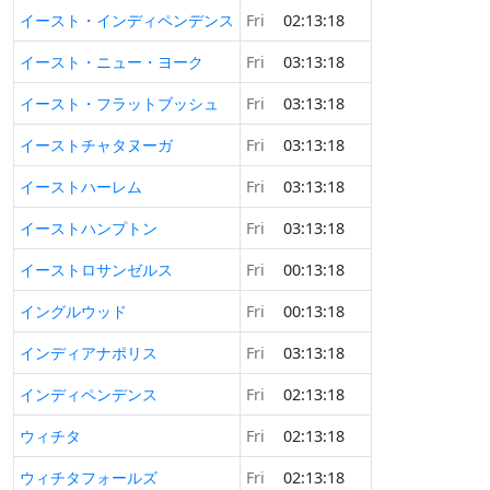
イースト・インディペンデンス
Fri
02:13:18
イースト・ニュー・ヨーク
Fri
03:13:18
イースト・フラットブッシュ
Fri
03:13:18
イーストチャタヌーガ
Fri
03:13:18
イーストハーレム
Fri
03:13:18
イーストハンプトン
Fri
03:13:18
イーストロサンゼルス
Fri
00:13:18
イングルウッド
Fri
00:13:18
インディアナポリス
Fri
03:13:18
インディペンデンス
Fri
02:13:18
ウィチタ
Fri
02:13:18
ウィチタフォールズ
Fri
02:13:18