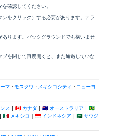
かを確認してください。
タンをクリック）する必要があります。アラ
があります。バックグラウンドでも構いませ
タブを閉じて再度開くと、まだ通過していな
ローマ
·
モスクワ
·
メキシコシティ
·
ニューヨ
イ
フランス
|
🇨🇦 カナダ
|
🇦🇺 オーストラリア
|
🇧🇷
|
🇲🇽 メキシコ
|
🇮🇩 インドネシア
|
🇸🇦 サウジ