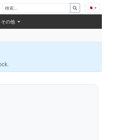
🇯🇵
▾
その他
ock.