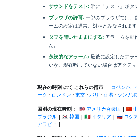
サウンドをテスト:
常に「テスト」ボタ
ブラウザの許可:
一部のブラウザでは、
ームの設定は通常、対話とみなされます
タブを開いたままにする:
アラームを動
ん。
永続的なアラーム:
最後に設定したアラ
いか、現在鳴っていない場合はアクティ
現在の時刻 にて これらの都市：
コペンハー
ーク
·
ロンドン
·
東京
·
パリ
·
香港
·
シンガポ
国別の現在時刻：
🇺🇸 アメリカ合衆国
|
🇨🇳
ブラジル
|
🇰🇷 韓国
|
🇮🇹 イタリア
|
🇷🇺 ロシ
アラビア
|