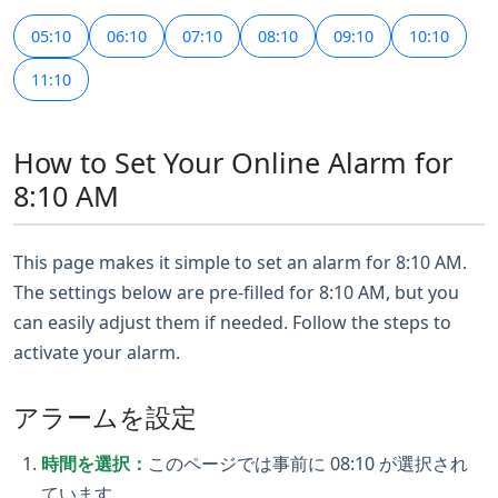
05:10
06:10
07:10
08:10
09:10
10:10
11:10
How to Set Your Online Alarm for
8:10 AM
This page makes it simple to set an alarm for 8:10 AM.
The settings below are pre-filled for 8:10 AM, but you
can easily adjust them if needed. Follow the steps to
activate your alarm.
アラームを設定
時間を選択：
このページでは事前に 08:10 が選択され
ています。