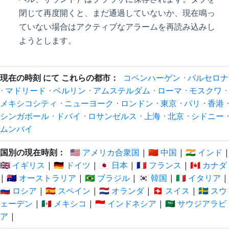
閉じて再度開くと、まだ通過していないか、現在鳴っ
ていない場合はアクティブなアラームを再読み込みし
ようとします。
現在の時刻 にて これらの都市：
コペンハーゲン
·
バルセロナ
·
マドリード
·
ベルリン
·
アムステルダム
·
ローマ
·
モスクワ
·
メキシコシティ
·
ニューヨーク
·
ロンドン
·
東京
·
パリ
·
香港
·
シンガポール
·
ドバイ
·
ロサンゼルス
·
上海
·
北京
·
シドニー
·
ムンバイ
国別の現在時刻：
🇺🇸 アメリカ合衆国
|
🇨🇳 中国
|
🇮🇳 インド
|
🇬🇧 イギリス
|
🇩🇪 ドイツ
|
🇯🇵 日本
|
🇫🇷 フランス
|
🇨🇦 カナダ
|
🇦🇺 オーストラリア
|
🇧🇷 ブラジル
|
🇰🇷 韓国
|
🇮🇹 イタリア
|
🇷🇺 ロシア
|
🇪🇸 スペイン
|
🇳🇱 オランダ
|
🇨🇭 スイス
|
🇸🇪 スウ
ェーデン
|
🇲🇽 メキシコ
|
🇮🇩 インドネシア
|
🇸🇦 サウジアラビ
ア
|