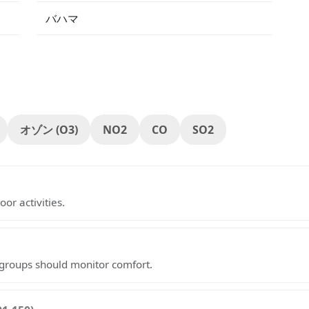
バハマ
オゾン (O3)
NO2
CO
SO2
oor activities.
e groups should monitor comfort.