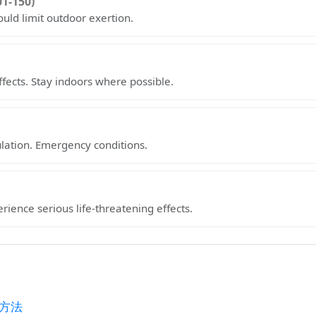
01-150)
ould limit outdoor exertion.
fects. Stay indoors where possible.
ulation. Emergency conditions.
ience serious life-threatening effects.
る方法