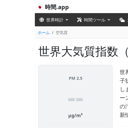
🇯🇵 時間.app
世界時計
時間ツール
ホーム
空気質
世界大気質指数（
世
PM 2.5
子
--
し
ー
の
新
µg/m³