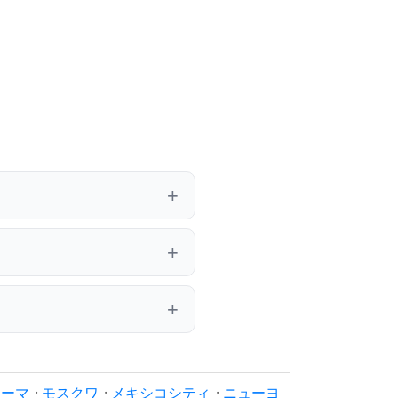
ローマ
·
モスクワ
·
メキシコシティ
·
ニューヨ