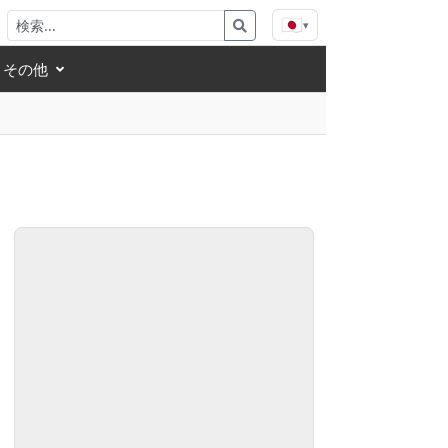
🇯🇵
▾
その他