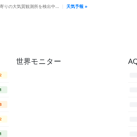
寄りの大気質観測所を検出中...
|
天気予報 »
世界モニター
A
2
1
3
2
1