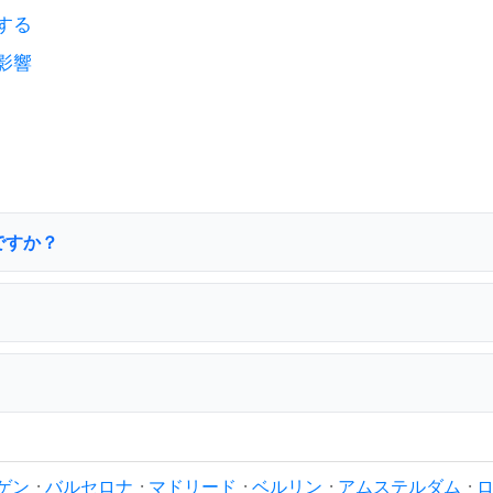
する
影響
ですか？
ゲン
·
バルセロナ
·
マドリード
·
ベルリン
·
アムステルダム
·