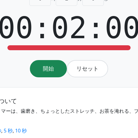
00:02:0
開始
リセット
について
イマーは、歯磨き、ちょっとしたストレッチ、お茶を淹れる、
秒
,
5 秒
,
10 秒