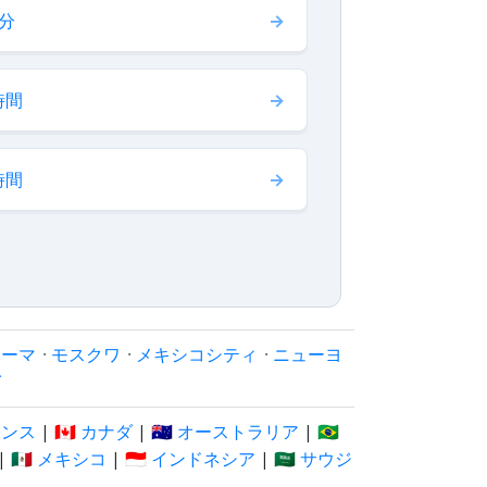
 分
時間
時間
ローマ
·
モスクワ
·
メキシコシティ
·
ニューヨ
イ
フランス
|
🇨🇦 カナダ
|
🇦🇺 オーストラリア
|
🇧🇷
|
🇲🇽 メキシコ
|
🇮🇩 インドネシア
|
🇸🇦 サウジ