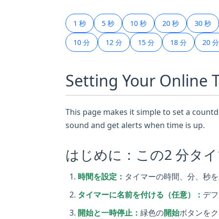
1 秒
5 秒
10 秒
20 秒
30 秒
10 分
12 分
15 分
18 分
20 分
Setting Your Online 
This page makes it simple to set a countdo
sound and get alerts when time is up.
はじめに：この2 分タ
時間を設定：
タイマーの時間、分、秒を
タイマーに名前を付ける（任意）：
デフ
開始と一時停止：
緑色の
開始
ボタンをク