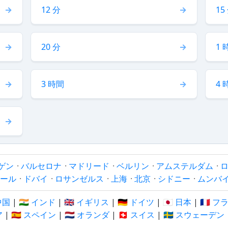
12 分
15
20 分
1 
3 時間
4 
ゲン
·
バルセロナ
·
マドリード
·
ベルリン
·
アムステルダム
·
ール
·
ドバイ
·
ロサンゼルス
·
上海
·
北京
·
シドニー
·
ムンバ
 中国
|
🇮🇳 インド
|
🇬🇧 イギリス
|
🇩🇪 ドイツ
|
🇯🇵 日本
|
🇫🇷 
ア
|
🇪🇸 スペイン
|
🇳🇱 オランダ
|
🇨🇭 スイス
|
🇸🇪 スウェーデン