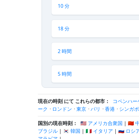
10 分
18 分
2 時間
5 時間
現在の時刻 にて これらの都市：
コペンハー
ーク
·
ロンドン
·
東京
·
パリ
·
香港
·
シンガポ
国別の現在時刻：
🇺🇸 アメリカ合衆国
|
🇨🇳
ブラジル
|
🇰🇷 韓国
|
🇮🇹 イタリア
|
🇷🇺 ロシ
アラビア
|