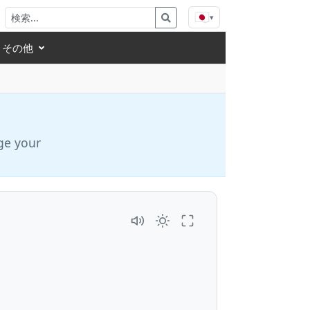
🇯🇵
▾
その他
ge your