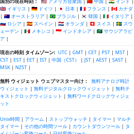
国別の現在時刻：
🇺🇸 アメリカ合衆国
|
🇨🇳 中国
|
🇮🇳 インド
|
🇬🇧 イギリス
|
🇩🇪 ドイツ
|
🇯🇵 日本
|
🇫🇷 フランス
|
🇨🇦 カナダ
|
🇦🇺 オーストラリア
|
🇧🇷 ブラジル
|
🇰🇷 韓国
|
🇮🇹 イタリア
|
🇷🇺 ロシア
|
🇪🇸 スペイン
|
🇳🇱 オランダ
|
🇨🇭 スイス
|
🇸🇪 スウ
ェーデン
|
🇲🇽 メキシコ
|
🇮🇩 インドネシア
|
🇸🇦 サウジアラビ
ア
|
現在の時刻
タイムゾーン
:
UTC
|
GMT
|
CET
|
PST
|
MST
|
CST
|
EST
|
EET
|
IST
|
中国（CST）
|
JST
|
AEST
|
SAST
|
MSK
|
NZST
|
無料
ウィジェット
ウェブマスター向け：
無料アナログ時計
ウィジェット
|
無料デジタルクロックウィジェット
|
無料テ
キストクロックウィジェット
|
無料ワードクロックウィジェ
ット
Unix時間
|
アラーム
|
ストップウォッチ
|
タイマー
|
マルチ
タイマー
|
その他の時間ツール
|
カウントダウンツール
|
タ
イムゾーン変換ツール
|
日付変換ツール