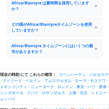
Africa/Blantyre は夏時間を採用しています
か？
どの国がAfrica/Blantyreタイムゾーンを使用
していますか？
Africa/Blantyre タイムゾーンにはいくつの都
市がありますか？
現在の時刻 にて これらの都市：
コペンハーゲン
·
バルセロナ
·
マドリード
·
ベルリン
·
アムステルダム
·
ローマ
·
モスクワ
·
メキシコシティ
·
ニューヨーク
·
ロンドン
·
東京
·
パリ
·
香港
·
シンガポール
·
ドバイ
·
ロサンゼルス
·
上海
·
北京
·
シドニー
·
ムンバイ