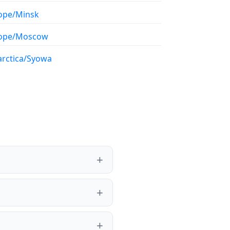
ope/Minsk
ope/Moscow
arctica/Syowa