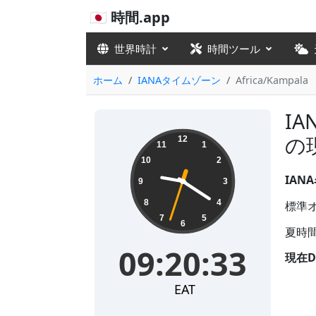
🇯🇵 時間.app
世界時計
時間ツール
ホーム
IANAタイムゾーン
Africa/Kampala
IA
09:20:34
の
12
11
1
10
2
IANA
9
3
8
4
標準オフ
7
5
6
夏時間
09:20:34
現在D
EAT