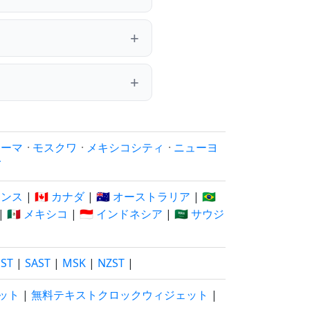
ローマ
·
モスクワ
·
メキシコシティ
·
ニューヨ
イ
フランス
|
🇨🇦 カナダ
|
🇦🇺 オーストラリア
|
🇧🇷
|
🇲🇽 メキシコ
|
🇮🇩 インドネシア
|
🇸🇦 サウジ
EST
|
SAST
|
MSK
|
NZST
|
ット
|
無料テキストクロックウィジェット
|