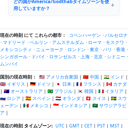
どの国がAmerica/Godthabタイムゾーンを使
用していますか？
現在の時刻 にて これらの都市：
コペンハーゲン
·
バルセロナ
·
マドリード
·
ベルリン
·
アムステルダム
·
ローマ
·
モスクワ
·
メキシコシティ
·
ニューヨーク
·
ロンドン
·
東京
·
パリ
·
香港
·
シンガポール
·
ドバイ
·
ロサンゼルス
·
上海
·
北京
·
シドニー
·
ムンバイ
国別の現在時刻：
🇺🇸 アメリカ合衆国
|
🇨🇳 中国
|
🇮🇳 インド
|
🇬🇧 イギリス
|
🇩🇪 ドイツ
|
🇯🇵 日本
|
🇫🇷 フランス
|
🇨🇦 カナダ
|
🇦🇺 オーストラリア
|
🇧🇷 ブラジル
|
🇰🇷 韓国
|
🇮🇹 イタリア
|
🇷🇺 ロシア
|
🇪🇸 スペイン
|
🇳🇱 オランダ
|
🇨🇭 スイス
|
🇸🇪 スウ
ェーデン
|
🇲🇽 メキシコ
|
🇮🇩 インドネシア
|
🇸🇦 サウジアラビ
ア
|
現在の時刻
タイムゾーン
:
UTC
|
GMT
|
CET
|
PST
|
MST
|