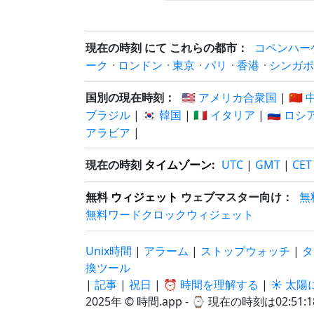
現在の時刻 にて これらの都市：
コペンハー
ーク
·
ロンドン
·
東京
·
パリ
·
香港
·
シンガポ
国別の現在時刻：
🇺🇸 アメリカ合衆国
|
🇨🇳
ブラジル
|
🇰🇷 韓国
|
🇮🇹 イタリア
|
🇷🇺 ロシ
アラビア
|
現在の時刻
タイムゾーン
:
UTC
|
GMT
|
CET
無料
ウィジェット
ウェブマスター向け：
無
無料ワードクロックウィジェット
Unix時間
|
アラーム
|
ストップウォッチ
|
タ
換ツール
|
記事
|
祝日
|
⏰ 時間を理解する
|
☀️ 太
2025年 © 時間.app - ⌚
現在の時刻は02:51:1