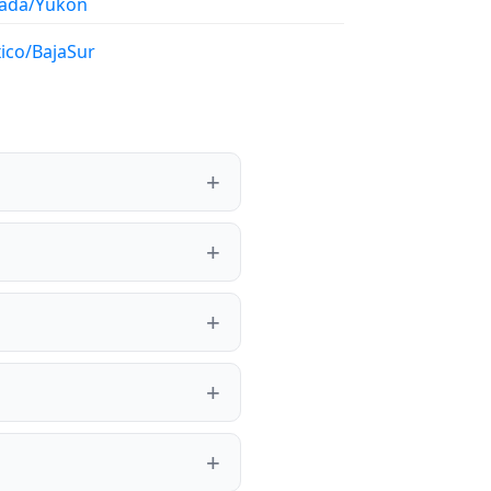
ada/Yukon
ico/BajaSur