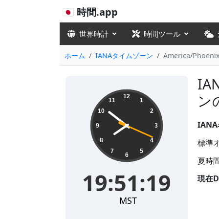
🇯🇵 時間.app
世界時計
時間ツール
ホーム
IANAタイムゾーン
America/Phoeni
IA
19:51:19
ン
12
11
1
10
2
IANA
9
3
8
4
標準オフ
7
5
6
夏時間
19:51:19
現在D
MST