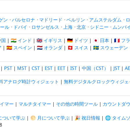
ゲン
·
バルセロナ
·
マドリード
·
ベルリン
·
アムステルダム
·
ール
·
ドバイ
·
ロサンゼルス
·
上海
·
北京
·
シドニー
·
ムンバ
 中国
|
🇮🇳 インド
|
🇬🇧 イギリス
|
🇩🇪 ドイツ
|
🇯🇵 日本
|
🇫🇷 
ア
|
🇪🇸 スペイン
|
🇳🇱 オランダ
|
🇨🇭 スイス
|
🇸🇪 スウェーデン
|
PST
|
MST
|
CST
|
EST
|
EET
|
IST
|
中国（CST）
|
JST
|
A
料アナログ時計ウィジェット
|
無料デジタルクロックウィジェ
イマー
|
マルチタイマー
|
その他の時間ツール
|
カウントダ
陽について学ぶ
|
🌕 月について学ぶ
|
🎉 祝日情報
|
🌐 タイム
9