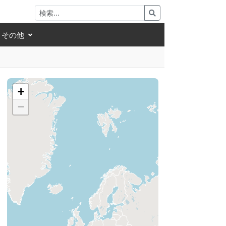
その他
+
−