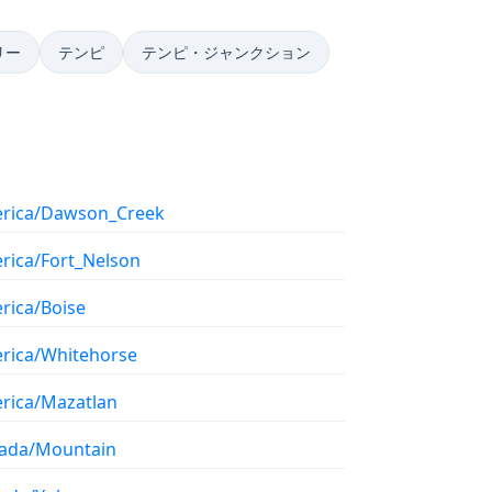
リー
テンピ
テンピ・ジャンクション
rica/Dawson_Creek
rica/Fort_Nelson
rica/Boise
rica/Whitehorse
rica/Mazatlan
ada/Mountain