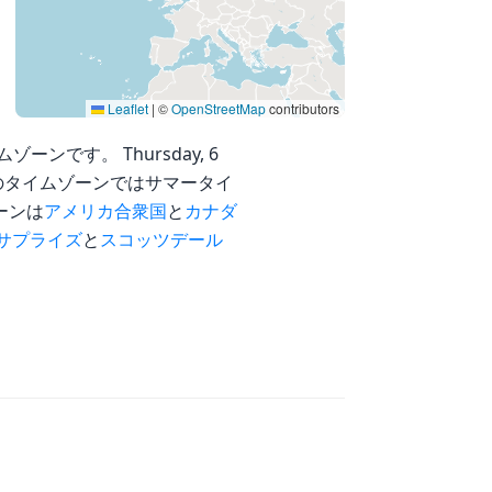
Leaflet
|
©
OpenStreetMap
contributors
ムゾーンです。 Thursday, 6
です。 このタイムゾーンではサマータイ
ーンは
アメリカ合衆国
と
カナダ
サプライズ
と
スコッツデール