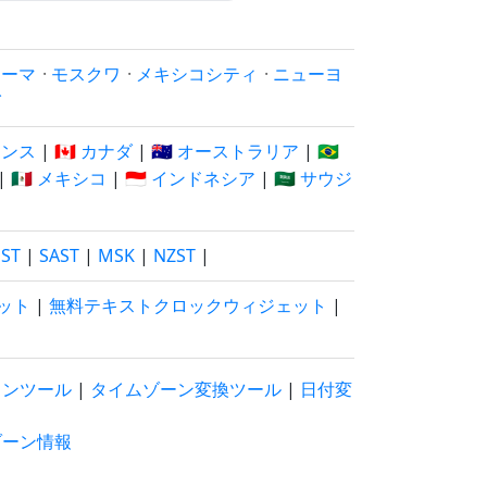
ローマ
·
モスクワ
·
メキシコシティ
·
ニューヨ
イ
フランス
|
🇨🇦 カナダ
|
🇦🇺 オーストラリア
|
🇧🇷
|
🇲🇽 メキシコ
|
🇮🇩 インドネシア
|
🇸🇦 サウジ
EST
|
SAST
|
MSK
|
NZST
|
ット
|
無料テキストクロックウィジェット
|
ウンツール
|
タイムゾーン変換ツール
|
日付変
ゾーン情報