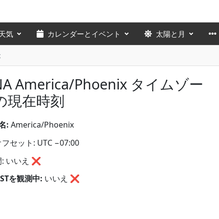
天気
カレンダーとイベント
太陽と月
x
NA America/Phoenix タイムゾー
の現在時刻
名:
America/Phoenix
セット: UTC −07:00
: いいえ ❌
STを観測中:
いいえ
❌