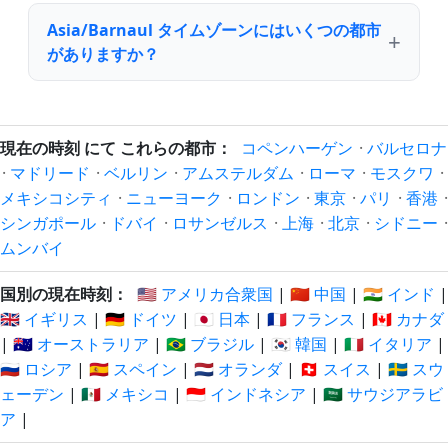
Asia/Barnaul タイムゾーンにはいくつの都市
がありますか？
現在の時刻 にて これらの都市：
コペンハーゲン
·
バルセロナ
·
マドリード
·
ベルリン
·
アムステルダム
·
ローマ
·
モスクワ
·
メキシコシティ
·
ニューヨーク
·
ロンドン
·
東京
·
パリ
·
香港
·
シンガポール
·
ドバイ
·
ロサンゼルス
·
上海
·
北京
·
シドニー
·
ムンバイ
国別の現在時刻：
🇺🇸 アメリカ合衆国
|
🇨🇳 中国
|
🇮🇳 インド
|
🇬🇧 イギリス
|
🇩🇪 ドイツ
|
🇯🇵 日本
|
🇫🇷 フランス
|
🇨🇦 カナダ
|
🇦🇺 オーストラリア
|
🇧🇷 ブラジル
|
🇰🇷 韓国
|
🇮🇹 イタリア
|
🇷🇺 ロシア
|
🇪🇸 スペイン
|
🇳🇱 オランダ
|
🇨🇭 スイス
|
🇸🇪 スウ
ェーデン
|
🇲🇽 メキシコ
|
🇮🇩 インドネシア
|
🇸🇦 サウジアラビ
ア
|