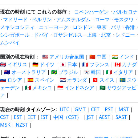
現在の時刻 にて これらの都市：
コペンハーゲン
·
バルセロナ
·
マドリード
·
ベルリン
·
アムステルダム
·
ローマ
·
モスクワ
·
メキシコシティ
·
ニューヨーク
·
ロンドン
·
東京
·
パリ
·
香港
·
シンガポール
·
ドバイ
·
ロサンゼルス
·
上海
·
北京
·
シドニー
·
ムンバイ
国別の現在時刻：
🇺🇸 アメリカ合衆国
|
🇨🇳 中国
|
🇮🇳 インド
|
🇬🇧 イギリス
|
🇩🇪 ドイツ
|
🇯🇵 日本
|
🇫🇷 フランス
|
🇨🇦 カナダ
|
🇦🇺 オーストラリア
|
🇧🇷 ブラジル
|
🇰🇷 韓国
|
🇮🇹 イタリア
|
🇷🇺 ロシア
|
🇪🇸 スペイン
|
🇳🇱 オランダ
|
🇨🇭 スイス
|
🇸🇪 スウ
ェーデン
|
🇲🇽 メキシコ
|
🇮🇩 インドネシア
|
🇸🇦 サウジアラビ
ア
|
現在の時刻
タイムゾーン
:
UTC
|
GMT
|
CET
|
PST
|
MST
|
CST
|
EST
|
EET
|
IST
|
中国（CST）
|
JST
|
AEST
|
SAST
|
MSK
|
NZST
|