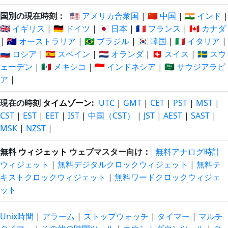
国別の現在時刻：
🇺🇸 アメリカ合衆国
|
🇨🇳 中国
|
🇮🇳 インド
|
🇬🇧 イギリス
|
🇩🇪 ドイツ
|
🇯🇵 日本
|
🇫🇷 フランス
|
🇨🇦 カナダ
|
🇦🇺 オーストラリア
|
🇧🇷 ブラジル
|
🇰🇷 韓国
|
🇮🇹 イタリア
|
🇷🇺 ロシア
|
🇪🇸 スペイン
|
🇳🇱 オランダ
|
🇨🇭 スイス
|
🇸🇪 スウ
ェーデン
|
🇲🇽 メキシコ
|
🇮🇩 インドネシア
|
🇸🇦 サウジアラビ
ア
|
現在の時刻
タイムゾーン
:
UTC
|
GMT
|
CET
|
PST
|
MST
|
CST
|
EST
|
EET
|
IST
|
中国（CST）
|
JST
|
AEST
|
SAST
|
MSK
|
NZST
|
無料
ウィジェット
ウェブマスター向け：
無料アナログ時計
ウィジェット
|
無料デジタルクロックウィジェット
|
無料テ
キストクロックウィジェット
|
無料ワードクロックウィジェ
ット
Unix時間
|
アラーム
|
ストップウォッチ
|
タイマー
|
マルチ