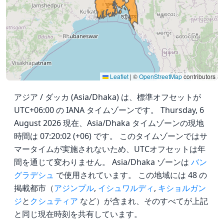
Leaflet
|
©
OpenStreetMap
contributors
アジア / ダッカ (Asia/Dhaka) は、標準オフセットが
UTC+06:00 の IANA タイムゾーンです。 Thursday, 6
August 2026 現在、Asia/Dhaka タイムゾーンの現地
時間は 07:20:02 (+06) です。 このタイムゾーンではサ
マータイムが実施されないため、UTCオフセットは年
間を通じて変わりません。 Asia/Dhaka ゾーンは
バン
グラデシュ
で使用されています。 この地域には 48 の
掲載都市（
アジンプル
,
イシュワルディ
,
キショルガン
ジ
と
クシュティア
など）が含まれ、そのすべてが上記
と同じ現在時刻を共有しています。