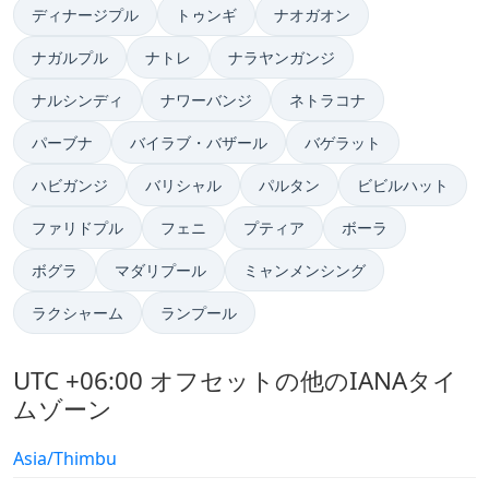
ディナージプル
トゥンギ
ナオガオン
ナガルプル
ナトレ
ナラヤンガンジ
ナルシンディ
ナワーバンジ
ネトラコナ
パーブナ
バイラブ・バザール
バゲラット
ハビガンジ
バリシャル
パルタン
ビビルハット
ファリドプル
フェニ
プティア
ボーラ
ボグラ
マダリプール
ミャンメンシング
ラクシャーム
ランプール
UTC +06:00 オフセットの他のIANAタイ
ムゾーン
Asia/Thimbu