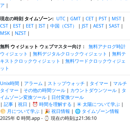
ア
|
現在の時刻
タイムゾーン
:
UTC
|
GMT
|
CET
|
PST
|
MST
|
CST
|
EST
|
EET
|
IST
|
中国（CST）
|
JST
|
AEST
|
SAST
|
MSK
|
NZST
|
無料
ウィジェット
ウェブマスター向け：
無料アナログ時計
ウィジェット
|
無料デジタルクロックウィジェット
|
無料テ
キストクロックウィジェット
|
無料ワードクロックウィジェ
ット
Unix時間
|
アラーム
|
ストップウォッチ
|
タイマー
|
マルチ
タイマー
|
その他の時間ツール
|
カウントダウンツール
|
タ
イムゾーン変換ツール
|
日付変換ツール
|
記事
|
祝日
|
⏰ 時間を理解する
|
☀️ 太陽について学ぶ
|
🌕 月について学ぶ
|
🎉 祝日情報
|
🌐 タイムゾーン情報
2025年 © 時間.app - ⌚
現在の時刻は21:36:10