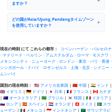
ますか？
どの国がAsia/Ujung_Pandangタイムゾーン
を使用していますか？
現在の時刻 にて これらの都市：
コペンハーゲン
·
バルセロナ
·
マドリード
·
ベルリン
·
アムステルダム
·
ローマ
·
モスクワ
·
メキシコシティ
·
ニューヨーク
·
ロンドン
·
東京
·
パリ
·
香港
·
シンガポール
·
ドバイ
·
ロサンゼルス
·
上海
·
北京
·
シドニー
·
ムンバイ
国別の現在時刻：
🇺🇸 アメリカ合衆国
|
🇨🇳 中国
|
🇮🇳 インド
|
🇬🇧 イギリス
|
🇩🇪 ドイツ
|
🇯🇵 日本
|
🇫🇷 フランス
|
🇨🇦 カナダ
|
🇦🇺 オーストラリア
|
🇧🇷 ブラジル
|
🇰🇷 韓国
|
🇮🇹 イタリア
|
🇷🇺 ロシア
|
🇪🇸 スペイン
|
🇳🇱 オランダ
|
🇨🇭 スイス
|
🇸🇪 スウ
ェーデン
|
🇲🇽 メキシコ
|
🇮🇩 インドネシア
|
🇸🇦 サウジアラビ