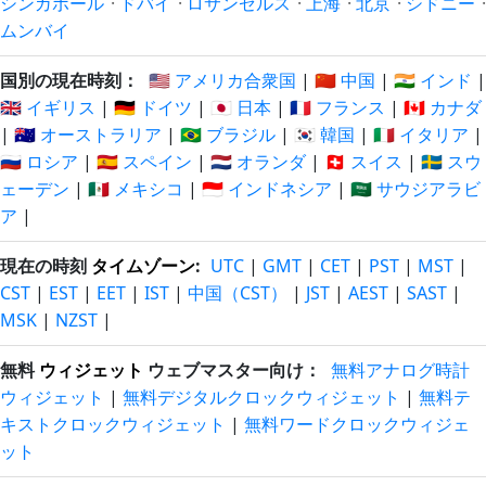
シンガポール
·
ドバイ
·
ロサンゼルス
·
上海
·
北京
·
シドニー
·
ムンバイ
国別の現在時刻：
🇺🇸 アメリカ合衆国
|
🇨🇳 中国
|
🇮🇳 インド
|
🇬🇧 イギリス
|
🇩🇪 ドイツ
|
🇯🇵 日本
|
🇫🇷 フランス
|
🇨🇦 カナダ
|
🇦🇺 オーストラリア
|
🇧🇷 ブラジル
|
🇰🇷 韓国
|
🇮🇹 イタリア
|
🇷🇺 ロシア
|
🇪🇸 スペイン
|
🇳🇱 オランダ
|
🇨🇭 スイス
|
🇸🇪 スウ
ェーデン
|
🇲🇽 メキシコ
|
🇮🇩 インドネシア
|
🇸🇦 サウジアラビ
ア
|
現在の時刻
タイムゾーン
:
UTC
|
GMT
|
CET
|
PST
|
MST
|
CST
|
EST
|
EET
|
IST
|
中国（CST）
|
JST
|
AEST
|
SAST
|
MSK
|
NZST
|
無料
ウィジェット
ウェブマスター向け：
無料アナログ時計
ウィジェット
|
無料デジタルクロックウィジェット
|
無料テ
キストクロックウィジェット
|
無料ワードクロックウィジェ
ット