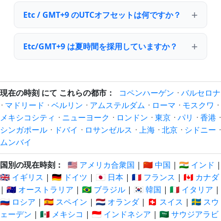
Etc / GMT+9 のUTCオフセットは何ですか？
Etc/GMT+9 は夏時間を採用していますか？
現在の時刻 にて これらの都市：
コペンハーゲン
·
バルセロナ
·
マドリード
·
ベルリン
·
アムステルダム
·
ローマ
·
モスクワ
·
メキシコシティ
·
ニューヨーク
·
ロンドン
·
東京
·
パリ
·
香港
·
シンガポール
·
ドバイ
·
ロサンゼルス
·
上海
·
北京
·
シドニー
·
ムンバイ
国別の現在時刻：
🇺🇸 アメリカ合衆国
|
🇨🇳 中国
|
🇮🇳 インド
|
🇬🇧 イギリス
|
🇩🇪 ドイツ
|
🇯🇵 日本
|
🇫🇷 フランス
|
🇨🇦 カナダ
|
🇦🇺 オーストラリア
|
🇧🇷 ブラジル
|
🇰🇷 韓国
|
🇮🇹 イタリア
|
🇷🇺 ロシア
|
🇪🇸 スペイン
|
🇳🇱 オランダ
|
🇨🇭 スイス
|
🇸🇪 スウ
ェーデン
|
🇲🇽 メキシコ
|
🇮🇩 インドネシア
|
🇸🇦 サウジアラビ