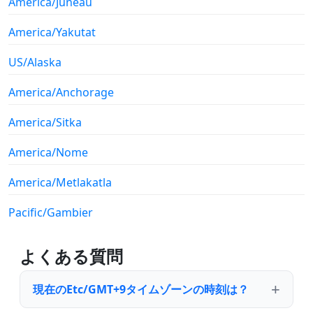
America/Juneau
America/Yakutat
US/Alaska
America/Anchorage
America/Sitka
America/Nome
America/Metlakatla
Pacific/Gambier
よくある質問
現在のEtc/GMT+9タイムゾーンの時刻は？