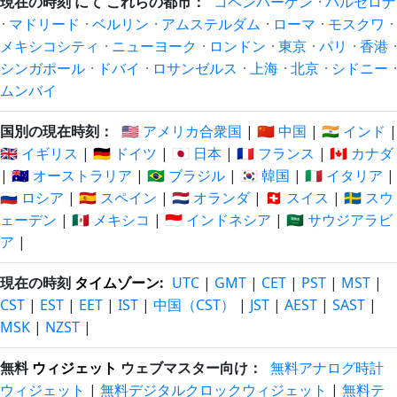
現在の時刻 にて これらの都市：
コペンハーゲン
·
バルセロナ
·
マドリード
·
ベルリン
·
アムステルダム
·
ローマ
·
モスクワ
·
メキシコシティ
·
ニューヨーク
·
ロンドン
·
東京
·
パリ
·
香港
·
シンガポール
·
ドバイ
·
ロサンゼルス
·
上海
·
北京
·
シドニー
·
ムンバイ
国別の現在時刻：
🇺🇸 アメリカ合衆国
|
🇨🇳 中国
|
🇮🇳 インド
|
🇬🇧 イギリス
|
🇩🇪 ドイツ
|
🇯🇵 日本
|
🇫🇷 フランス
|
🇨🇦 カナダ
|
🇦🇺 オーストラリア
|
🇧🇷 ブラジル
|
🇰🇷 韓国
|
🇮🇹 イタリア
|
🇷🇺 ロシア
|
🇪🇸 スペイン
|
🇳🇱 オランダ
|
🇨🇭 スイス
|
🇸🇪 スウ
ェーデン
|
🇲🇽 メキシコ
|
🇮🇩 インドネシア
|
🇸🇦 サウジアラビ
ア
|
現在の時刻
タイムゾーン
:
UTC
|
GMT
|
CET
|
PST
|
MST
|
CST
|
EST
|
EET
|
IST
|
中国（CST）
|
JST
|
AEST
|
SAST
|
MSK
|
NZST
|
無料
ウィジェット
ウェブマスター向け：
無料アナログ時計
ウィジェット
|
無料デジタルクロックウィジェット
|
無料テ