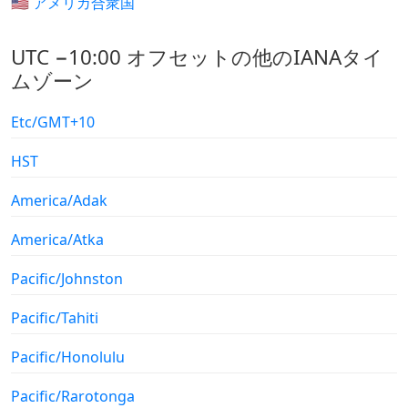
🇺🇸 アメリカ合衆国
UTC −10:00 オフセットの他のIANAタイ
ムゾーン
Etc/GMT+10
HST
America/Adak
America/Atka
Pacific/Johnston
Pacific/Tahiti
Pacific/Honolulu
Pacific/Rarotonga