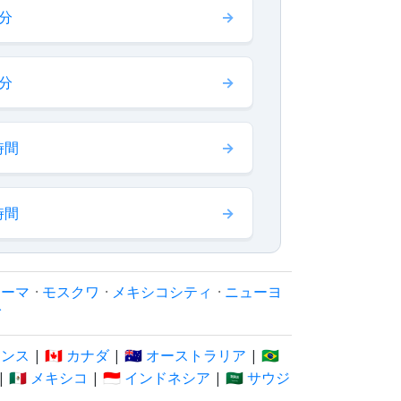
 分
 分
時間
時間
ローマ
·
モスクワ
·
メキシコシティ
·
ニューヨ
イ
フランス
|
🇨🇦 カナダ
|
🇦🇺 オーストラリア
|
🇧🇷
|
🇲🇽 メキシコ
|
🇮🇩 インドネシア
|
🇸🇦 サウジ