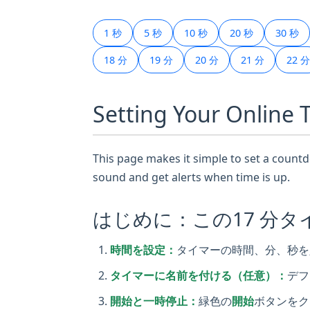
1 秒
5 秒
10 秒
20 秒
30 秒
18 分
19 分
20 分
21 分
22 分
Setting Your Online 
This page makes it simple to set a countdo
sound and get alerts when time is up.
はじめに：この17 分
時間を設定：
タイマーの時間、分、秒を
タイマーに名前を付ける（任意）：
デフ
開始と一時停止：
緑色の
開始
ボタンをク