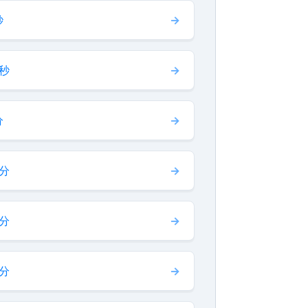
秒
 秒
分
 分
 分
 分