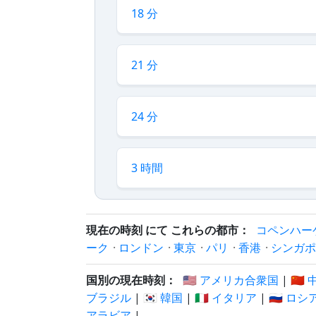
18 分
21 分
24 分
3 時間
現在の時刻 にて これらの都市：
コペンハー
ーク
·
ロンドン
·
東京
·
パリ
·
香港
·
シンガポ
国別の現在時刻：
🇺🇸 アメリカ合衆国
|
🇨🇳
ブラジル
|
🇰🇷 韓国
|
🇮🇹 イタリア
|
🇷🇺 ロシ
アラビア
|