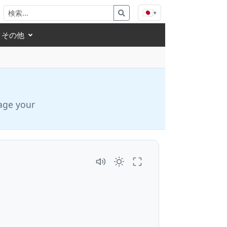
🇯🇵
▾
その他
age your