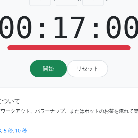
00:17:0
開始
リセット
について
ITワークアウト、パワーナップ、またはポットのお茶を淹れて
秒
,
5 秒
,
10 秒