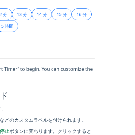
2 分
13 分
14 分
15 分
16 分
5 時間
art Timer' to begin. You can customize the
イド
す。
などのカスタムラベルを付けられます。
停止
ボタンに変わります。クリックすると