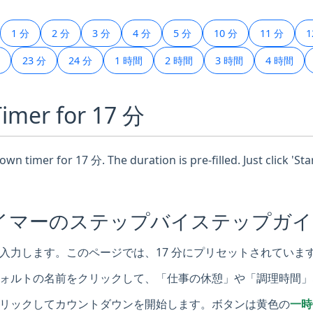
1 分
2 分
3 分
4 分
5 分
10 分
11 分
1
23 分
24 分
1 時間
2 時間
3 時間
4 時間
Timer for 17 分
wn timer for 17 分. The duration is pre-filled. Just click 'St
タイマーのステップバイステップガ
入力します。このページでは、17 分にプリセットされていま
ォルトの名前をクリックして、「仕事の休憩」や「調理時間」
リックしてカウントダウンを開始します。ボタンは黄色の
一時