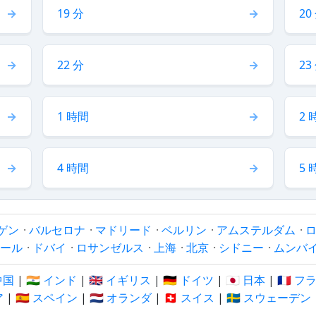
19 分
20
22 分
23
1 時間
2 
4 時間
5 
ゲン
·
バルセロナ
·
マドリード
·
ベルリン
·
アムステルダム
·
ール
·
ドバイ
·
ロサンゼルス
·
上海
·
北京
·
シドニー
·
ムンバ
 中国
|
🇮🇳 インド
|
🇬🇧 イギリス
|
🇩🇪 ドイツ
|
🇯🇵 日本
|
🇫🇷 
ア
|
🇪🇸 スペイン
|
🇳🇱 オランダ
|
🇨🇭 スイス
|
🇸🇪 スウェーデン