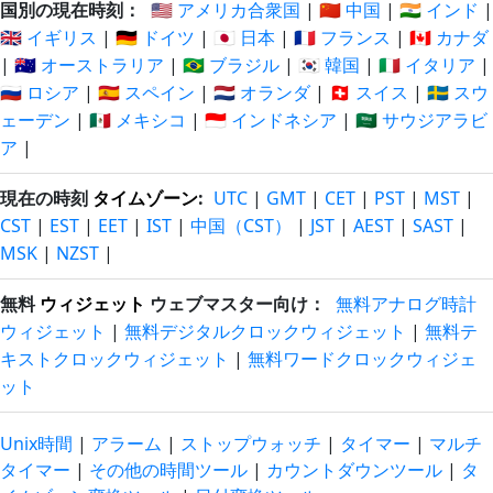
国別の現在時刻：
🇺🇸 アメリカ合衆国
|
🇨🇳 中国
|
🇮🇳 インド
|
🇬🇧 イギリス
|
🇩🇪 ドイツ
|
🇯🇵 日本
|
🇫🇷 フランス
|
🇨🇦 カナダ
|
🇦🇺 オーストラリア
|
🇧🇷 ブラジル
|
🇰🇷 韓国
|
🇮🇹 イタリア
|
🇷🇺 ロシア
|
🇪🇸 スペイン
|
🇳🇱 オランダ
|
🇨🇭 スイス
|
🇸🇪 スウ
ェーデン
|
🇲🇽 メキシコ
|
🇮🇩 インドネシア
|
🇸🇦 サウジアラビ
ア
|
現在の時刻
タイムゾーン
:
UTC
|
GMT
|
CET
|
PST
|
MST
|
CST
|
EST
|
EET
|
IST
|
中国（CST）
|
JST
|
AEST
|
SAST
|
MSK
|
NZST
|
無料
ウィジェット
ウェブマスター向け：
無料アナログ時計
ウィジェット
|
無料デジタルクロックウィジェット
|
無料テ
キストクロックウィジェット
|
無料ワードクロックウィジェ
ット
Unix時間
|
アラーム
|
ストップウォッチ
|
タイマー
|
マルチ
タイマー
|
その他の時間ツール
|
カウントダウンツール
|
タ