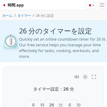
🇯🇵
🇯🇵 時間.app
▾
ホーム
タイマー
26 分に設定
26 分のタイマーを設定
⏲️
Quickly set an online countdown timer for 26 分.
Our free service helps you manage your time
effectively for tasks, cooking, workouts, and
more.
時
分
秒