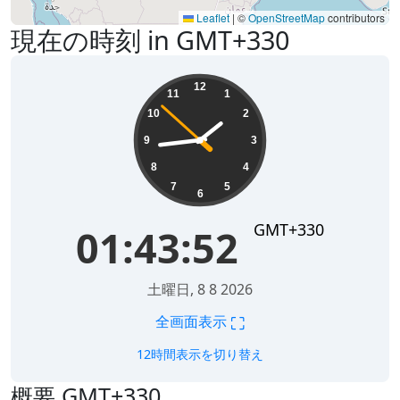
Leaflet
|
©
OpenStreetMap
contributors
現在の時刻 in GMT+330
01:43:52
12
11
1
10
2
9
3
8
4
7
5
6
GMT+330
01:43:52
土曜日, 8 8 2026
⛶
全画面表示
12時間表示を切り替え
概要 GMT+330