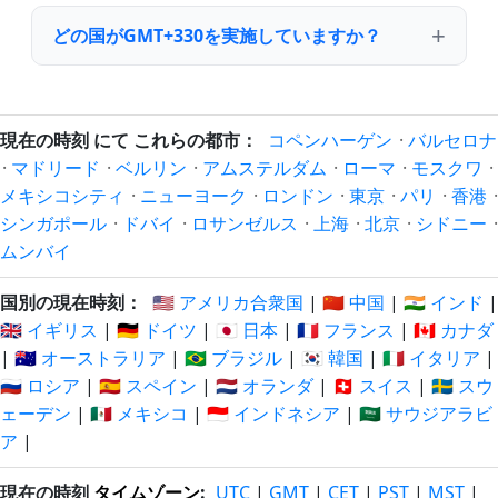
どの国がGMT+330を実施していますか？
現在の時刻 にて これらの都市：
コペンハーゲン
·
バルセロナ
·
マドリード
·
ベルリン
·
アムステルダム
·
ローマ
·
モスクワ
·
メキシコシティ
·
ニューヨーク
·
ロンドン
·
東京
·
パリ
·
香港
·
シンガポール
·
ドバイ
·
ロサンゼルス
·
上海
·
北京
·
シドニー
·
ムンバイ
国別の現在時刻：
🇺🇸 アメリカ合衆国
|
🇨🇳 中国
|
🇮🇳 インド
|
🇬🇧 イギリス
|
🇩🇪 ドイツ
|
🇯🇵 日本
|
🇫🇷 フランス
|
🇨🇦 カナダ
|
🇦🇺 オーストラリア
|
🇧🇷 ブラジル
|
🇰🇷 韓国
|
🇮🇹 イタリア
|
🇷🇺 ロシア
|
🇪🇸 スペイン
|
🇳🇱 オランダ
|
🇨🇭 スイス
|
🇸🇪 スウ
ェーデン
|
🇲🇽 メキシコ
|
🇮🇩 インドネシア
|
🇸🇦 サウジアラビ
ア
|
現在の時刻
タイムゾーン
:
UTC
|
GMT
|
CET
|
PST
|
MST
|