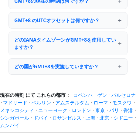
GMT+8の現在の時刻は何ですか？
GMT+8 のUTCオフセットは何ですか？
どのIANAタイムゾーンがGMT+8を使用してい
ますか？
どの国がGMT+8を実施していますか？
現在の時刻 にて これらの都市：
コペンハーゲン
·
バルセロナ
·
マドリード
·
ベルリン
·
アムステルダム
·
ローマ
·
モスクワ
·
メキシコシティ
·
ニューヨーク
·
ロンドン
·
東京
·
パリ
·
香港
·
シンガポール
·
ドバイ
·
ロサンゼルス
·
上海
·
北京
·
シドニー
·
ムンバイ