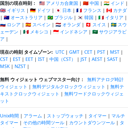
国別の現在時刻：
🇺🇸 アメリカ合衆国
|
🇨🇳 中国
|
🇮🇳 インド
|
🇬🇧 イギリス
|
🇩🇪 ドイツ
|
🇯🇵 日本
|
🇫🇷 フランス
|
🇨🇦 カナダ
|
🇦🇺 オーストラリア
|
🇧🇷 ブラジル
|
🇰🇷 韓国
|
🇮🇹 イタリア
|
🇷🇺 ロシア
|
🇪🇸 スペイン
|
🇳🇱 オランダ
|
🇨🇭 スイス
|
🇸🇪 スウ
ェーデン
|
🇲🇽 メキシコ
|
🇮🇩 インドネシア
|
🇸🇦 サウジアラビ
ア
|
現在の時刻
タイムゾーン
:
UTC
|
GMT
|
CET
|
PST
|
MST
|
CST
|
EST
|
EET
|
IST
|
中国（CST）
|
JST
|
AEST
|
SAST
|
MSK
|
NZST
|
無料
ウィジェット
ウェブマスター向け：
無料アナログ時計
ウィジェット
|
無料デジタルクロックウィジェット
|
無料テ
キストクロックウィジェット
|
無料ワードクロックウィジェ
ット
Unix時間
|
アラーム
|
ストップウォッチ
|
タイマー
|
マルチ
タイマー
|
その他の時間ツール
|
カウントダウンツール
|
タ