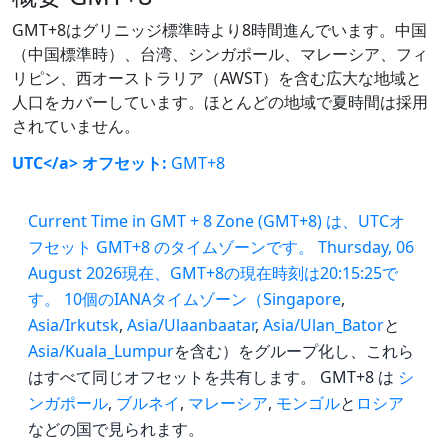
GMT+8はグリニッジ標準時より8時間進んでいます。中国
（中国標準時）、台湾、シンガポール、マレーシア、フィ
リピン、西オーストラリア（AWST）を含む広大な地域と
人口をカバーしています。ほとんどの地域で夏時間は採用
されていません。
UTC</a> オフセット:
GMT+8
Current Time in GMT + 8 Zone (GMT+8) は、UTCオ
フセット GMT+8 のタイムゾーンです。 Thursday, 06
August 2026現在、GMT+8の現在時刻は20:15:25で
す。 10個のIANAタイムゾーン（
Singapore
,
Asia/Irkutsk
,
Asia/Ulaanbaatar
,
Asia/Ulan_Bator
と
Asia/Kuala_Lumpur
を含む）をグループ化し、これら
はすべて同じオフセットを共有します。 GMT+8 は
シ
ンガポール
,
ブルネイ
,
マレーシア
,
モンゴル
と
ロシア
などの国で見られます。