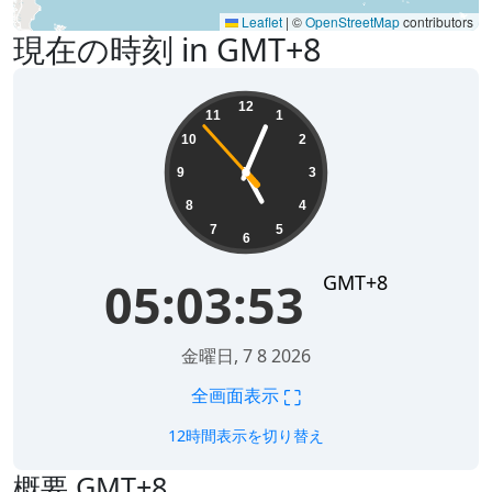
Leaflet
|
©
OpenStreetMap
contributors
現在の時刻 in GMT+8
05:03:53
12
11
1
10
2
9
3
8
4
7
5
6
GMT+8
05:03:53
金曜日, 7 8 2026
⛶
全画面表示
12時間表示を切り替え
概要 GMT+8