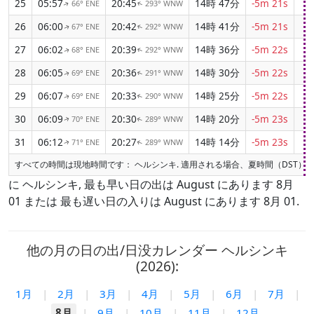
25
05:57
20:45
14時 47分
-5m 21s
0
66° ENE
293° WNW
↑
↑
26
06:00
20:42
14時 41分
-5m 21s
0
67° ENE
292° WNW
↑
↑
27
06:02
20:39
14時 36分
-5m 22s
0
68° ENE
292° WNW
↑
↑
28
06:05
20:36
14時 30分
-5m 22s
0
69° ENE
291° WNW
↑
↑
29
06:07
20:33
14時 25分
-5m 22s
0
69° ENE
290° WNW
↑
↑
30
06:09
20:30
14時 20分
-5m 23s
0
70° ENE
289° WNW
↑
↑
31
06:12
20:27
14時 14分
-5m 23s
0
71° ENE
289° WNW
↑
↑
すべての時間は現地時間です： ヘルシンキ. 適用される場合、夏時間（DST）
に ヘルシンキ, 最も早い日の出は August にあります 8月
01 または 最も遅い日の入りは August にあります 8月 01.
他の月の日の出/日没カレンダー ヘルシンキ
(2026):
1月
|
2月
|
3月
|
4月
|
5月
|
6月
|
7月
|
8月
|
9月
|
10月
|
11月
|
12月