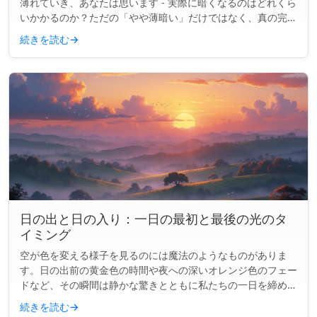
薄れていき、あなたは思います - 実際に暗くなるのはどれくら
いかかるのか？ただの「やや薄暗い」だけではなく、真の完全
な夜になるまで。実は、それはあなたが思っている以上にいく
続きを読む
→
つかの要素に...
日の出と日の入り：一日の最初と最後の光のタ
イミング
空が色を変える様子を見るのには魔法のようなものがありま
す。日の出前の黄金色の時間や夜への深いオレンジ色のフェー
ドなど、その瞬間は静かな驚きとともに私たちの一日を締めく
くります。でも、それは正確にいつ起こるのか、なぜ変わるの
続きを読む
→
か？ 主なポイント...