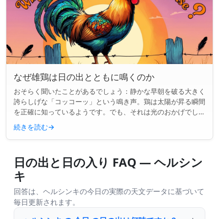
なぜ雄鶏は日の出とともに鳴くのか
おそらく聞いたことがあるでしょう：静かな早朝を破る大きく
誇らしげな「コッコーッ」という鳴き声。鶏は太陽が昇る瞬間
を正確に知っているようです。でも、それは光のおかげでしょ
うか？それとももっと深い何かが関係しているのでしょうか？
続きを読む
→
主な洞察： 鶏...
日の出と日の入り FAQ — ヘルシン
キ
回答は、ヘルシンキの今日の実際の天文データに基づいて
毎日更新されます。