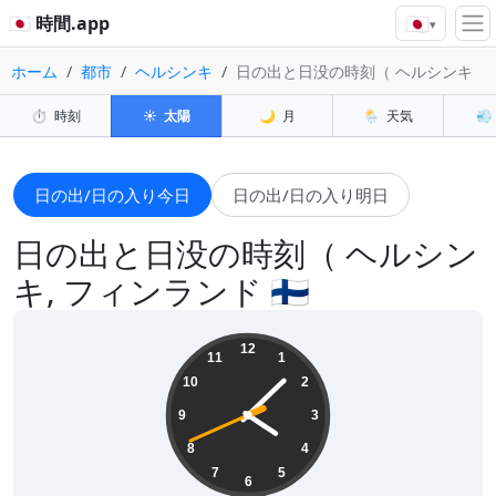
🇯🇵
🇯🇵 時間.app
▾
ホーム
都市
ヘルシンキ
日の出と日没の時刻（ ヘルシンキ
⏱️
時刻
☀️
太陽
🌙
月
🌦️
天気
💨
日の出/日の入り今日
日の出/日の入り明日
日の出と日没の時刻（ ヘルシン
キ, フィンランド 🇫🇮
04:07:42
12
11
1
10
2
9
3
8
4
7
5
6