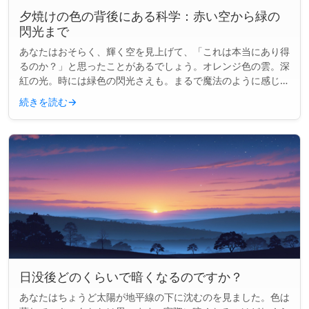
夕焼けの色の背後にある科学：赤い空から緑の
閃光まで
あなたはおそらく、輝く空を見上げて、「これは本当にあり得
るのか？」と思ったことがあるでしょう。オレンジ色の雲。深
紅の光。時には緑色の閃光さえも。まるで魔法のように感じら
れます。でも、それはすべて科学であり、少しのタイミングも
続きを読む
→
関係しています。...
日没後どのくらいで暗くなるのですか？
あなたはちょうど太陽が地平線の下に沈むのを見ました。色は