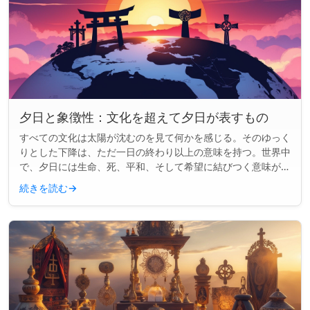
夕日と象徴性：文化を超えて夕日が表すもの
すべての文化は太陽が沈むのを見て何かを感じる。そのゆっく
りとした下降は、ただ一日の終わり以上の意味を持つ。世界中
で、夕日には生命、死、平和、そして希望に結びつく意味が込
められてきた。同じ太陽でも、物語は異なる。 主な洞察： 文
続きを読む
→
化を超えて、夕...