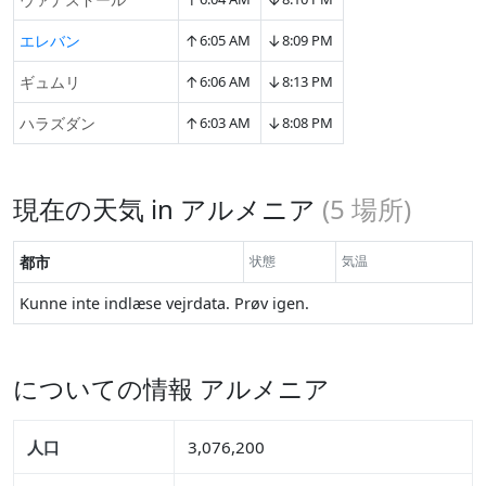
↑
↓
エレバン
6:05 AM
8:09 PM
↑
↓
ギュムリ
6:06 AM
8:13 PM
↑
↓
ハラズダン
6:03 AM
8:08 PM
現在の天気 in アルメニア
(
5
場所)
都市
状態
気温
Kunne inte indlæse vejrdata. Prøv igen.
についての情報 アルメニア
人口
3,076,200