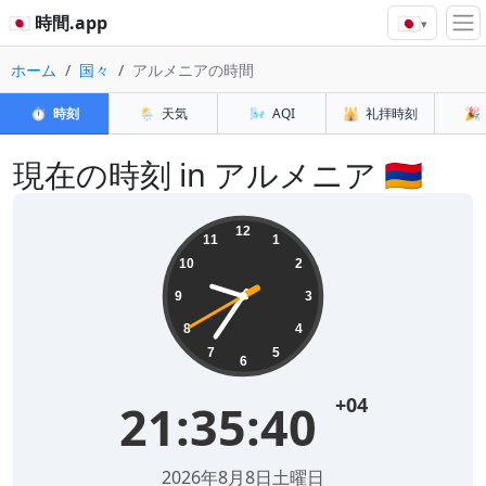
🇯🇵
🇯🇵 時間.app
▾
ホーム
国々
アルメニアの時間
⏱️
時刻
🌦️
天気
🌬️
AQI
🕌
礼拝時刻
🎉
現在の時刻 in アルメニア 🇦🇲
12
11
1
10
2
9
3
8
4
7
5
6
+04
21:35:41
2026年8月8日土曜日