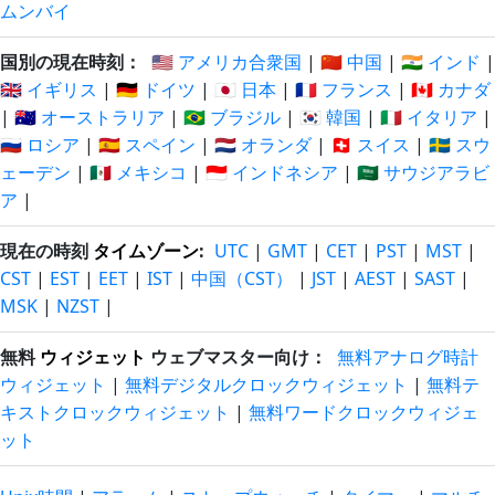
ムンバイ
国別の現在時刻：
🇺🇸 アメリカ合衆国
|
🇨🇳 中国
|
🇮🇳 インド
|
🇬🇧 イギリス
|
🇩🇪 ドイツ
|
🇯🇵 日本
|
🇫🇷 フランス
|
🇨🇦 カナダ
|
🇦🇺 オーストラリア
|
🇧🇷 ブラジル
|
🇰🇷 韓国
|
🇮🇹 イタリア
|
🇷🇺 ロシア
|
🇪🇸 スペイン
|
🇳🇱 オランダ
|
🇨🇭 スイス
|
🇸🇪 スウ
ェーデン
|
🇲🇽 メキシコ
|
🇮🇩 インドネシア
|
🇸🇦 サウジアラビ
ア
|
現在の時刻
タイムゾーン
:
UTC
|
GMT
|
CET
|
PST
|
MST
|
CST
|
EST
|
EET
|
IST
|
中国（CST）
|
JST
|
AEST
|
SAST
|
MSK
|
NZST
|
無料
ウィジェット
ウェブマスター向け：
無料アナログ時計
ウィジェット
|
無料デジタルクロックウィジェット
|
無料テ
キストクロックウィジェット
|
無料ワードクロックウィジェ
ット