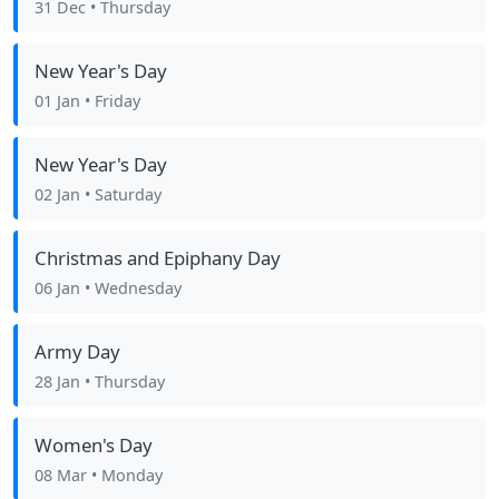
31 Dec
• Thursday
New Year's Day
01 Jan
• Friday
New Year's Day
02 Jan
• Saturday
Christmas and Epiphany Day
06 Jan
• Wednesday
Army Day
28 Jan
• Thursday
Women's Day
08 Mar
• Monday