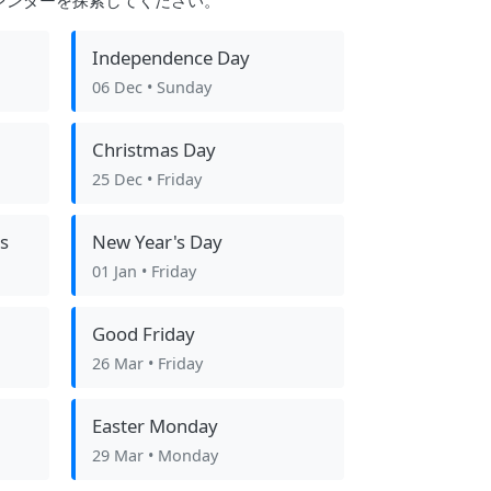
レンダーを探索してください。
Independence Day
06 Dec
• Sunday
Christmas Day
25 Dec
• Friday
s
New Year's Day
01 Jan
• Friday
Good Friday
26 Mar
• Friday
Easter Monday
29 Mar
• Monday