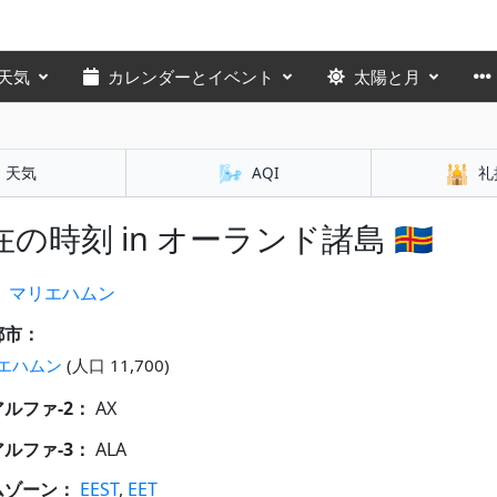
天気
カレンダーとイベント
太陽と月
🌬️
🕌
天気
AQI
礼
の時刻 in オーランド諸島 🇦🇽
：
マリエハムン
都市：
エハムン
(人口 11,700)
 アルファ-2：
AX
 アルファ-3：
ALA
ムゾーン：
EEST
,
EET