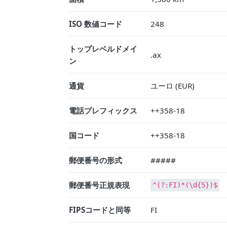
ISO 数値コード
248
トップレベルドメイ
.ax
ン
通貨
ユーロ (EUR)
電話プレフィックス
++358-18
国コード
++358-18
郵便番号の形式
#####
郵便番号正規表現
^(?:FI)*(\d{5})$
FIPSコードと同等
FI