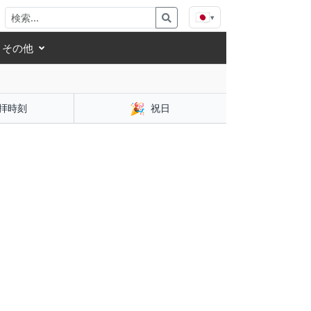
🇯🇵
▾
その他
🎉
拝時刻
祝日