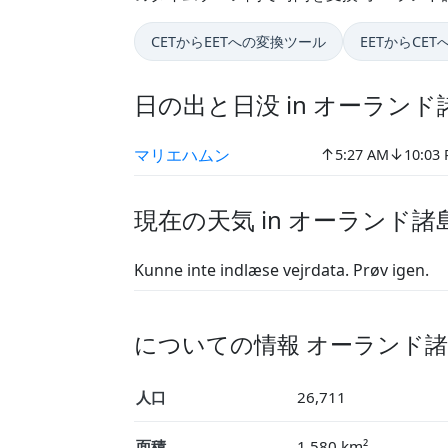
CETからEETへの変換ツール
EETからCE
日の出と日没 in オーラン
↑
↓
マリエハムン
5:27 AM
10:03
現在の天気 in オーランド諸
Kunne inte indlæse vejrdata. Prøv igen.
についての情報 オーランド
人口
26,711
面積
1,580 km²