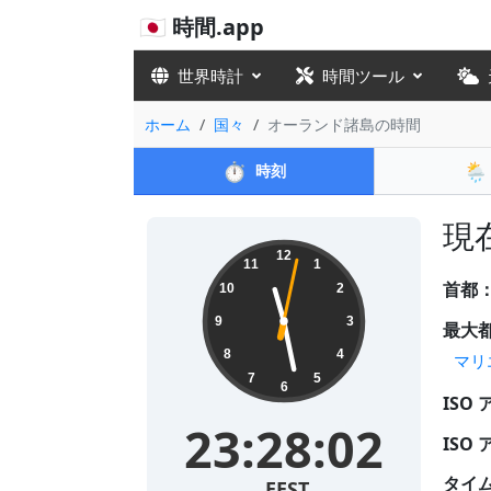
🇯🇵 時間.app
世界時計
時間ツール
ホーム
国々
オーランド諸島の時間
⏱️
🌦️
時刻
現在
12
11
1
首都
10
2
9
3
最大
8
4
マリ
7
5
6
ISO
23:28:02
ISO
タイ
EEST