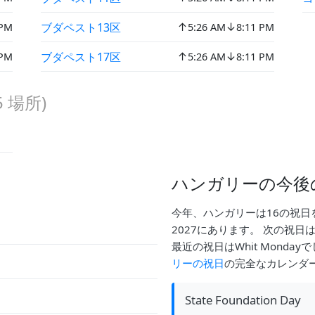
↑
↓
ブダペスト13区
 PM
5:26 AM
8:11 PM
↑
↓
ブダペスト17区
 PM
5:26 AM
8:11 PM
5
場所)
ハンガリーの今後
今年、ハンガリーは16の祝日
2027にあります。 次の祝日はSta
最近の祝日はWhit Mond
リーの祝日
の完全なカレンダ
State Foundation Day