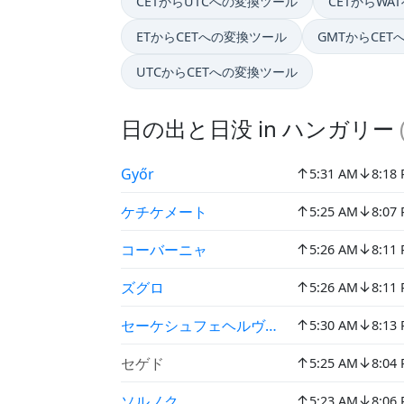
CETからUTCへの変換ツール
CETからWA
ETからCETへの変換ツール
GMTからCE
UTCからCETへの変換ツール
日の出と日没 in ハンガリー
↑
↓
Győr
5:31 AM
8:18
↑
↓
ケチケメート
5:25 AM
8:07
↑
↓
コーバーニャ
5:26 AM
8:11
↑
↓
ズグロ
5:26 AM
8:11
↑
↓
セーケシュフェヘルヴァール
5:30 AM
8:13
↑
↓
セゲド
5:25 AM
8:04
↑
↓
ソルノク
5:23 AM
8:06