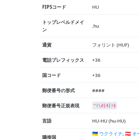
FIPSコード
HU
トップレベルドメイ
.hu
ン
通貨
フォリント (HUF)
電話プレフィックス
+36
国コード
+36
郵便番号の形式
####
郵便番号正規表現
^(\d{4})$
言語
HU-HU (hu-HU)
🇺🇦 ウクライナ
,
🇦🇹
隣接国