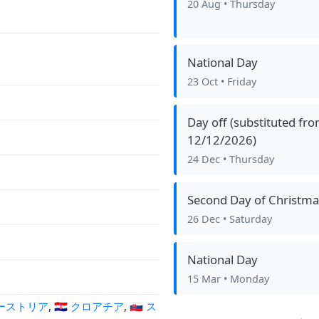
20 Aug
• Thursday
National Day
23 Oct
• Friday
Day off (substituted fr
12/12/2026)
24 Dec
• Thursday
Second Day of Christma
26 Dec
• Saturday
National Day
15 Mar
• Monday
 オーストリア
,
🇭🇷 クロアチア
,
🇸🇰 ス