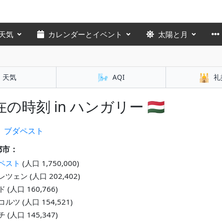
天気
カレンダーとイベント
太陽と月
🌬️
🕌
天気
AQI
礼
の時刻 in ハンガリー 🇭🇺
：
ブダペスト
都市：
ペスト
(人口 1,750,000)
ツェン (人口 202,402)
 (人口 160,766)
ルツ (人口 154,521)
 (人口 145,347)