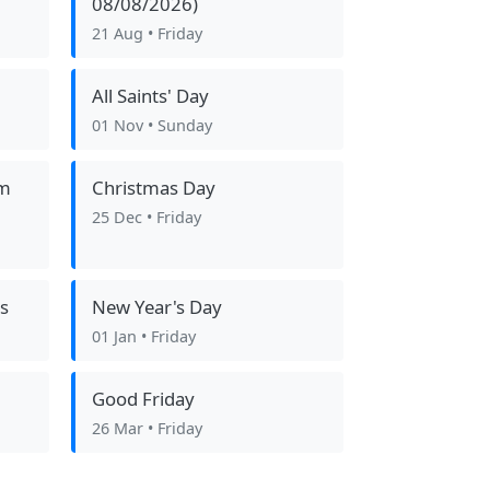
08/08/2026)
21 Aug
• Friday
All Saints' Day
01 Nov
• Sunday
om
Christmas Day
25 Dec
• Friday
s
New Year's Day
01 Jan
• Friday
Good Friday
26 Mar
• Friday