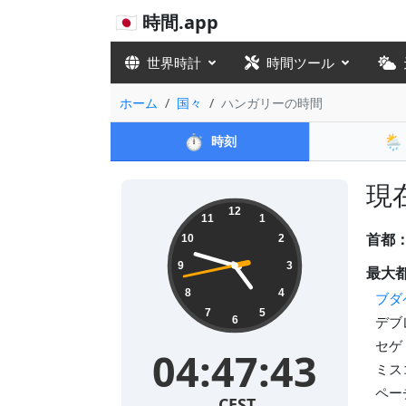
🇯🇵 時間.app
世界時計
時間ツール
ホーム
国々
ハンガリーの時間
⏱️
🌦️
時刻
現在
12
11
1
首都
10
2
9
3
最大
8
4
ブダ
7
5
デブレ
6
セゲド
04:47:44
ミスコ
ペーチ
CEST