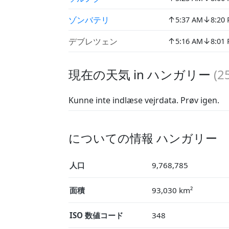
↑
↓
ゾンバテリ
5:37 AM
8:20
↑
↓
デブレツェン
5:16 AM
8:01
現在の天気 in ハンガリー
(
2
Kunne inte indlæse vejrdata. Prøv igen.
についての情報 ハンガリー
人口
9,768,785
面積
93,030 km²
ISO 数値コード
348