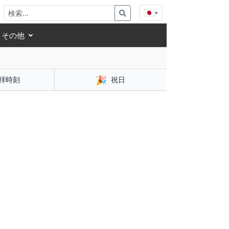
🇯🇵
▾
その他
🎉
拝時刻
祝日