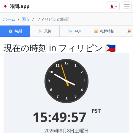
🇯🇵
🇯🇵 時間.app
▾
ホーム
国々
フィリピンの時間
⏱️
時刻
🌦️
天気
🌬️
AQI
🕌
礼拝時刻
🎉
現在の時刻 in フィリピン 🇵🇭
12
11
1
10
2
9
3
8
4
7
5
6
PST
15:49:58
2026年8月8日土曜日