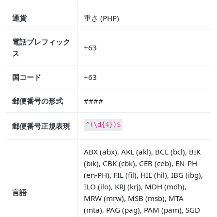
通貨
重さ (PHP)
電話プレフィック
+63
ス
国コード
+63
郵便番号の形式
####
^(\d{4})$
郵便番号正規表現
ABX (abx), AKL (akl), BCL (bcl), BIK
(bik), CBK (cbk), CEB (ceb), EN-PH
(en-PH), FIL (fil), HIL (hil), IBG (ibg),
ILO (ilo), KRJ (krj), MDH (mdh),
言語
MRW (mrw), MSB (msb), MTA
(mta), PAG (pag), PAM (pam), SGD