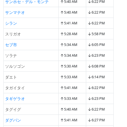
↑
↓
サンホセ・デル・モンテ
5:40 AM
6:22 PM
↑
↓
サンマテオ
5:40 AM
6:22 PM
↑
↓
シラン
5:41 AM
6:22 PM
↑
↓
スリガオ
5:28 AM
5:58 PM
↑
↓
セブ市
5:34 AM
6:05 PM
↑
↓
ソラナ
5:34 AM
6:23 PM
↑
↓
ソルソゴン
5:30 AM
6:08 PM
↑
↓
ダエト
5:33 AM
6:14 PM
↑
↓
タガイタイ
5:41 AM
6:22 PM
↑
↓
タギゲラオ
5:33 AM
6:23 PM
↑
↓
タグイグ
5:40 AM
6:22 PM
↑
↓
ダグパン
5:41 AM
6:27 PM