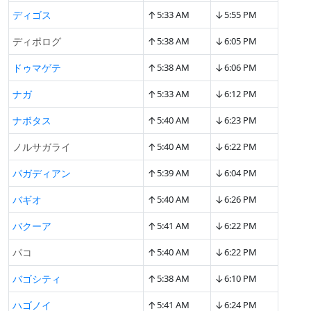
↑
↓
ディゴス
5:33 AM
5:55 PM
↑
↓
ディポログ
5:38 AM
6:05 PM
↑
↓
ドゥマゲテ
5:38 AM
6:06 PM
↑
↓
ナガ
5:33 AM
6:12 PM
↑
↓
ナボタス
5:40 AM
6:23 PM
↑
↓
ノルサガライ
5:40 AM
6:22 PM
↑
↓
パガディアン
5:39 AM
6:04 PM
↑
↓
バギオ
5:40 AM
6:26 PM
↑
↓
バクーア
5:41 AM
6:22 PM
↑
↓
パコ
5:40 AM
6:22 PM
↑
↓
バゴシティ
5:38 AM
6:10 PM
↑
↓
ハゴノイ
5:41 AM
6:24 PM