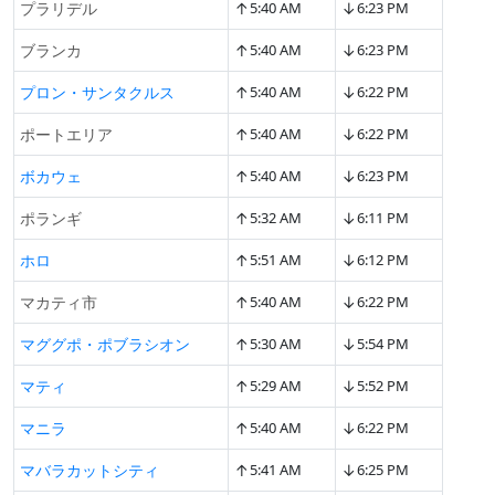
↑
↓
プラリデル
5:40 AM
6:23 PM
↑
↓
ブランカ
5:40 AM
6:23 PM
↑
↓
プロン・サンタクルス
5:40 AM
6:22 PM
↑
↓
ポートエリア
5:40 AM
6:22 PM
↑
↓
ボカウェ
5:40 AM
6:23 PM
↑
↓
ポランギ
5:32 AM
6:11 PM
↑
↓
ホロ
5:51 AM
6:12 PM
↑
↓
マカティ市
5:40 AM
6:22 PM
↑
↓
マググポ・ポブラシオン
5:30 AM
5:54 PM
↑
↓
マティ
5:29 AM
5:52 PM
↑
↓
マニラ
5:40 AM
6:22 PM
↑
↓
マバラカットシティ
5:41 AM
6:25 PM