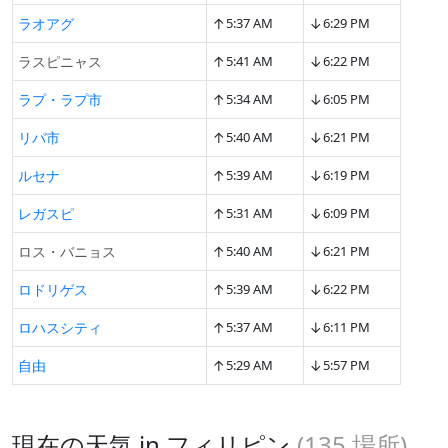
↑
↓
ラオアグ
5:37 AM
6:29 PM
↑
↓
ラスピニャス
5:41 AM
6:22 PM
↑
↓
ラプ・ラプ市
5:34 AM
6:05 PM
↑
↓
リパ市
5:40 AM
6:21 PM
↑
↓
ルセナ
5:39 AM
6:19 PM
↑
↓
レガスピ
5:31 AM
6:09 PM
↑
↓
ロス・バニョス
5:40 AM
6:21 PM
↑
↓
ロドリゲス
5:39 AM
6:22 PM
↑
↓
ロハスシティ
5:37 AM
6:11 PM
↑
↓
自由
5:29 AM
5:57 PM
現在の天気 in フィリピン
(
135
場所)