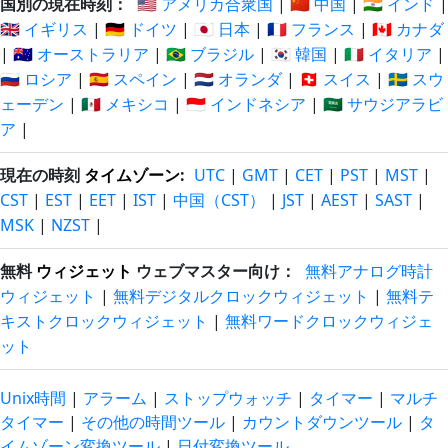
国別の現在時刻：
🇺🇸 アメリカ合衆国
|
🇨🇳 中国
|
🇮🇳 インド
|
🇬🇧 イギリス
|
🇩🇪 ドイツ
|
🇯🇵 日本
|
🇫🇷 フランス
|
🇨🇦 カナダ
|
🇦🇺 オーストラリア
|
🇧🇷 ブラジル
|
🇰🇷 韓国
|
🇮🇹 イタリア
|
🇷🇺 ロシア
|
🇪🇸 スペイン
|
🇳🇱 オランダ
|
🇨🇭 スイス
|
🇸🇪 スウ
ェーデン
|
🇲🇽 メキシコ
|
🇮🇩 インドネシア
|
🇸🇦 サウジアラビ
ア
|
現在の時刻
タイムゾーン
:
UTC
|
GMT
|
CET
|
PST
|
MST
|
CST
|
EST
|
EET
|
IST
|
中国（CST）
|
JST
|
AEST
|
SAST
|
MSK
|
NZST
|
無料
ウィジェット
ウェブマスター向け：
無料アナログ時計
ウィジェット
|
無料デジタルクロックウィジェット
|
無料テ
キストクロックウィジェット
|
無料ワードクロックウィジェ
ット
Unix時間
|
アラーム
|
ストップウォッチ
|
タイマー
|
マルチ
タイマー
|
その他の時間ツール
|
カウントダウンツール
|
タ
イムゾーン変換ツール
|
日付変換ツール