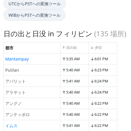
UTCからPSTへの変換ツール
WIBからPSTへの変換ツール
日の出と日没 in フィリピン
(
135
場所)
都市
↑ 日の出
↓ 夕日
↑
↓
Mantampay
5:35 AM
6:01 PM
↑
↓
Pulilan
5:40 AM
6:23 PM
↑
↓
アパリット
5:41 AM
6:24 PM
↑
↓
アラヤット
5:40 AM
6:24 PM
↑
↓
アングノ
5:40 AM
6:22 PM
↑
↓
アンティポロ
5:40 AM
6:22 PM
↑
↓
イムス
5:41 AM
6:22 PM