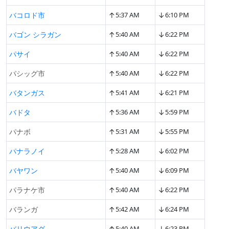
↑
↓
バコロド市
5:37 AM
6:10 PM
↑
↓
バゴン シラガン
5:40 AM
6:22 PM
↑
↓
パサイ
5:40 AM
6:22 PM
↑
↓
パシッグ市
5:40 AM
6:22 PM
↑
↓
バタンガス
5:41 AM
6:21 PM
↑
↓
バドタ
5:36 AM
5:59 PM
↑
↓
パナボ
5:31 AM
5:55 PM
↑
↓
パナラノイ
5:28 AM
6:02 PM
↑
↓
バヤワン
5:40 AM
6:09 PM
↑
↓
パラナケ市
5:40 AM
6:22 PM
↑
↓
バランガ
5:42 AM
6:24 PM
↑
↓
バリウアグ
5:40 AM
6:23 PM