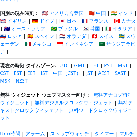
国別の現在時刻：
🇺🇸 アメリカ合衆国
|
🇨🇳 中国
|
🇮🇳 インド
|
🇬🇧 イギリス
|
🇩🇪 ドイツ
|
🇯🇵 日本
|
🇫🇷 フランス
|
🇨🇦 カナダ
|
🇦🇺 オーストラリア
|
🇧🇷 ブラジル
|
🇰🇷 韓国
|
🇮🇹 イタリア
|
🇷🇺 ロシア
|
🇪🇸 スペイン
|
🇳🇱 オランダ
|
🇨🇭 スイス
|
🇸🇪 スウ
ェーデン
|
🇲🇽 メキシコ
|
🇮🇩 インドネシア
|
🇸🇦 サウジアラビ
ア
|
現在の時刻
タイムゾーン
:
UTC
|
GMT
|
CET
|
PST
|
MST
|
CST
|
EST
|
EET
|
IST
|
中国（CST）
|
JST
|
AEST
|
SAST
|
MSK
|
NZST
|
無料
ウィジェット
ウェブマスター向け：
無料アナログ時計
ウィジェット
|
無料デジタルクロックウィジェット
|
無料テ
キストクロックウィジェット
|
無料ワードクロックウィジェ
ット
Unix時間
|
アラーム
|
ストップウォッチ
|
タイマー
|
マルチ