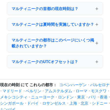
マルティニークの首都の現在時刻は？
マルティニークは夏時間を実施していますか？
マルティニークの都市はこのページにいくつ掲
載されていますか？
マルティニークのUTCオフセットは？
現在の時刻 にて これらの都市：
コペンハーゲン
·
バルセロナ
·
マドリード
·
ベルリン
·
アムステルダム
·
ローマ
·
モスクワ
·
メキシコシティ
·
ニューヨーク
·
ロンドン
·
東京
·
パリ
·
香港
·
シンガポール
·
ドバイ
·
ロサンゼルス
·
上海
·
北京
·
シドニー
·
ムンバイ