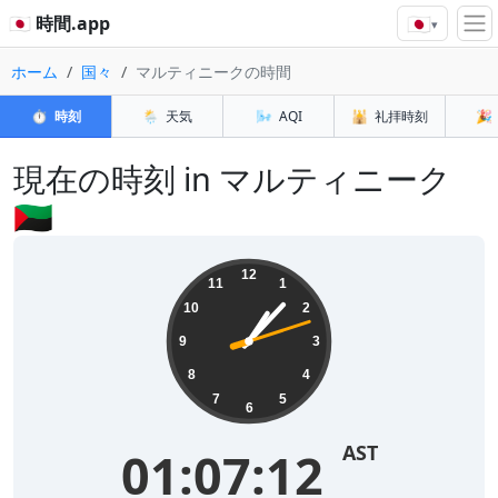
🇯🇵
🇯🇵 時間.app
▾
ホーム
国々
マルティニークの時間
⏱️
時刻
🌦️
天気
🌬️
AQI
🕌
礼拝時刻
🎉
現在の時刻 in マルティニーク
🇲🇶
12
11
1
10
2
9
3
8
4
7
5
6
AST
01:07:13