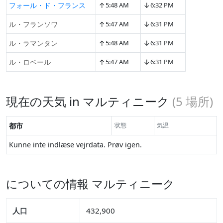
↑
↓
フォール・ド・フランス
5:48 AM
6:32 PM
↑
↓
ル・フランソワ
5:47 AM
6:31 PM
↑
↓
ル・ラマンタン
5:48 AM
6:31 PM
↑
↓
ル・ロベール
5:47 AM
6:31 PM
現在の天気 in マルティニーク
(
5
場所)
都市
状態
気温
Kunne inte indlæse vejrdata. Prøv igen.
についての情報 マルティニーク
人口
432,900