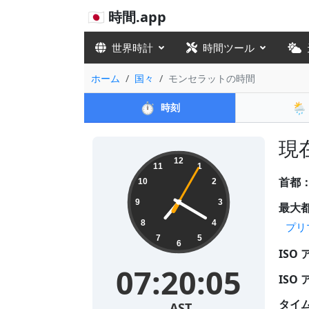
🇯🇵 時間.app
世界時計
時間ツール
ホーム
国々
モンセラットの時間
⏱️
🌦️
時刻
現在
12
11
1
首都
10
2
9
3
最大
8
4
プリ
7
5
6
ISO
07:20:05
ISO
タイ
AST