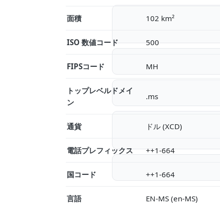
面積
102 km²
ISO 数値コード
500
FIPSコード
MH
トップレベルドメイ
.ms
ン
通貨
ドル (XCD)
電話プレフィックス
++1-664
国コード
++1-664
言語
EN-MS (en-MS)