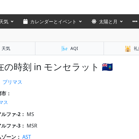
天気
カレンダーとイベント
太陽と月
🌬️
🕌
天気
AQI
礼
の時刻 in モンセラット 🇲🇸
：
プリマス
都市：
マス
 アルファ-2：
MS
 アルファ-3：
MSR
ムゾーン：
AST