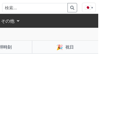
🇯🇵
▾
その他
🎉
拝時刻
祝日