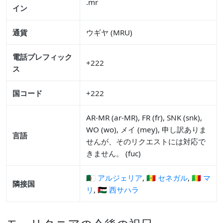
.mr
イン
通貨
ウギヤ (MRU)
電話プレフィック
+222
ス
国コード
+222
AR-MR (ar-MR), FR (fr), SNK (snk),
WO (wo), メイ (mey), 申し訳ありま
言語
せんが、そのリクエストには対応で
きません。 (fuc)
🇩🇿 アルジェリア
,
🇸🇳 セネガル
,
🇲🇱 マ
隣接国
リ
,
🇪🇭 西サハラ