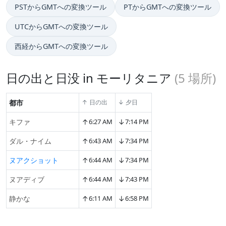
PSTからGMTへの変換ツール
PTからGMTへの変換ツール
UTCからGMTへの変換ツール
西経からGMTへの変換ツール
日の出と日没 in モーリタニア
(
5
場所)
都市
↑ 日の出
↓ 夕日
↑
↓
キファ
6:27 AM
7:14 PM
↑
↓
ダル・ナイム
6:43 AM
7:34 PM
↑
↓
ヌアクショット
6:44 AM
7:34 PM
↑
↓
ヌアディブ
6:44 AM
7:43 PM
↑
↓
静かな
6:11 AM
6:58 PM