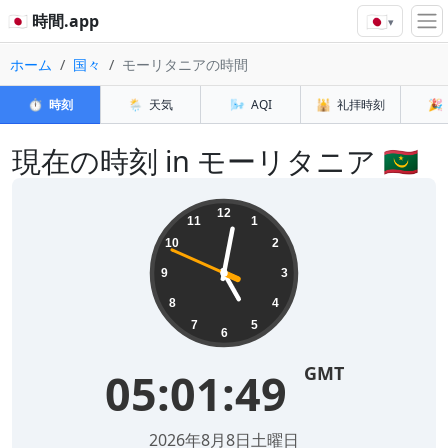
🇯🇵
🇯🇵 時間.app
▾
ホーム
国々
モーリタニアの時間
⏱️
時刻
🌦️
天気
🌬️
AQI
🕌
礼拝時刻
🎉
現在の時刻 in モーリタニア 🇲🇷
12
11
1
10
2
9
3
8
4
7
5
6
GMT
05:01:49
2026年8月8日土曜日