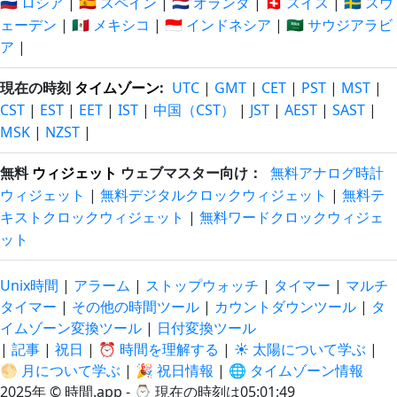
🇷🇺 ロシア
|
🇪🇸 スペイン
|
🇳🇱 オランダ
|
🇨🇭 スイス
|
🇸🇪 スウ
ェーデン
|
🇲🇽 メキシコ
|
🇮🇩 インドネシア
|
🇸🇦 サウジアラビ
ア
|
現在の時刻
タイムゾーン
:
UTC
|
GMT
|
CET
|
PST
|
MST
|
CST
|
EST
|
EET
|
IST
|
中国（CST）
|
JST
|
AEST
|
SAST
|
MSK
|
NZST
|
無料
ウィジェット
ウェブマスター向け：
無料アナログ時計
ウィジェット
|
無料デジタルクロックウィジェット
|
無料テ
キストクロックウィジェット
|
無料ワードクロックウィジェ
ット
Unix時間
|
アラーム
|
ストップウォッチ
|
タイマー
|
マルチ
タイマー
|
その他の時間ツール
|
カウントダウンツール
|
タ
イムゾーン変換ツール
|
日付変換ツール
|
記事
|
祝日
|
⏰ 時間を理解する
|
☀️ 太陽について学ぶ
|
🌕 月について学ぶ
|
🎉 祝日情報
|
🌐 タイムゾーン情報
2025年 © 時間.app - ⌚
現在の時刻は05:01:49