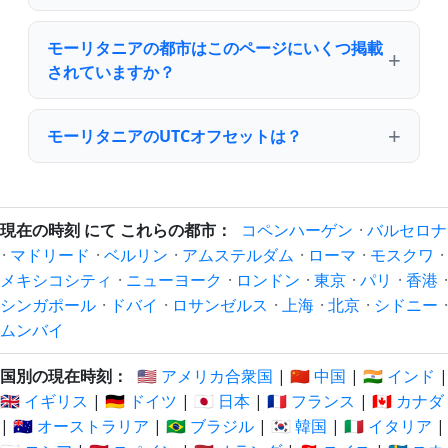
モーリタニアの都市はこのページにいくつ掲載
されていますか？
モーリタニアのUTCオフセットは？
現在の時刻 にて これらの都市：
コペンハーゲン
·
バルセロナ
·
マドリード
·
ベルリン
·
アムステルダム
·
ローマ
·
モスクワ
·
メキシコシティ
·
ニューヨーク
·
ロンドン
·
東京
·
パリ
·
香港
·
シンガポール
·
ドバイ
·
ロサンゼルス
·
上海
·
北京
·
シドニー
·
ムンバイ
国別の現在時刻：
🇺🇸 アメリカ合衆国
|
🇨🇳 中国
|
🇮🇳 インド
|
🇬🇧 イギリス
|
🇩🇪 ドイツ
|
🇯🇵 日本
|
🇫🇷 フランス
|
🇨🇦 カナダ
|
🇦🇺 オーストラリア
|
🇧🇷 ブラジル
|
🇰🇷 韓国
|
🇮🇹 イタリア
|