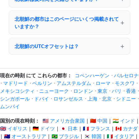
北朝鮮の都市はこのページにいくつ掲載されて
いますか？
北朝鮮のUTCオフセットは？
現在の時刻 にて これらの都市：
コペンハーゲン
·
バルセロナ
·
マドリード
·
ベルリン
·
アムステルダム
·
ローマ
·
モスクワ
·
メキシコシティ
·
ニューヨーク
·
ロンドン
·
東京
·
パリ
·
香港
·
シンガポール
·
ドバイ
·
ロサンゼルス
·
上海
·
北京
·
シドニー
·
ムンバイ
国別の現在時刻：
🇺🇸 アメリカ合衆国
|
🇨🇳 中国
|
🇮🇳 インド
|
🇬🇧 イギリス
|
🇩🇪 ドイツ
|
🇯🇵 日本
|
🇫🇷 フランス
|
🇨🇦 カナダ
|
🇦🇺 オーストラリア
|
🇧🇷 ブラジル
|
🇰🇷 韓国
|
🇮🇹 イタリア
|