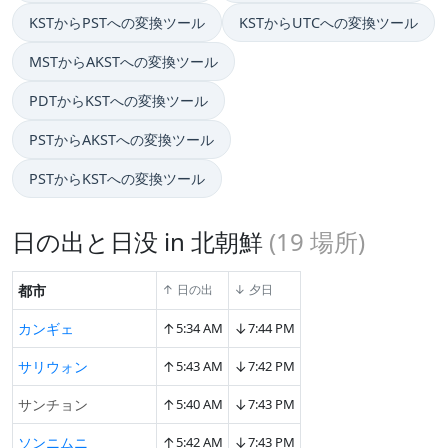
KSTからPSTへの変換ツール
KSTからUTCへの変換ツール
MSTからAKSTへの変換ツール
PDTからKSTへの変換ツール
PSTからAKSTへの変換ツール
PSTからKSTへの変換ツール
日の出と日没 in 北朝鮮
(
19
場所)
都市
↑ 日の出
↓ 夕日
↑
↓
カンギェ
5:34 AM
7:44 PM
↑
↓
サリウォン
5:43 AM
7:42 PM
↑
↓
サンチョン
5:40 AM
7:43 PM
↑
↓
ソンニムニ
5:42 AM
7:43 PM