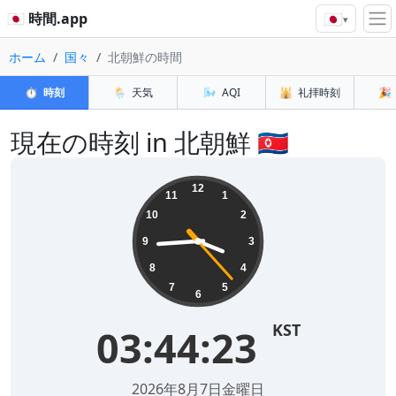
🇯🇵
🇯🇵 時間.app
▾
ホーム
国々
北朝鮮の時間
⏱️
時刻
🌦️
天気
🌬️
AQI
🕌
礼拝時刻
🎉
現在の時刻 in 北朝鮮 🇰🇵
12
11
1
10
2
9
3
8
4
7
5
6
KST
03:44:23
2026年8月7日金曜日