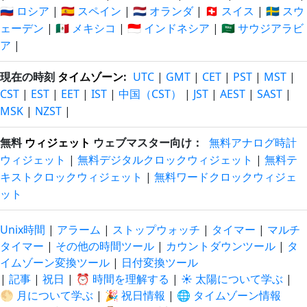
🇷🇺 ロシア
|
🇪🇸 スペイン
|
🇳🇱 オランダ
|
🇨🇭 スイス
|
🇸🇪 スウ
ェーデン
|
🇲🇽 メキシコ
|
🇮🇩 インドネシア
|
🇸🇦 サウジアラビ
ア
|
現在の時刻
タイムゾーン
:
UTC
|
GMT
|
CET
|
PST
|
MST
|
CST
|
EST
|
EET
|
IST
|
中国（CST）
|
JST
|
AEST
|
SAST
|
MSK
|
NZST
|
無料
ウィジェット
ウェブマスター向け：
無料アナログ時計
ウィジェット
|
無料デジタルクロックウィジェット
|
無料テ
キストクロックウィジェット
|
無料ワードクロックウィジェ
ット
Unix時間
|
アラーム
|
ストップウォッチ
|
タイマー
|
マルチ
タイマー
|
その他の時間ツール
|
カウントダウンツール
|
タ
イムゾーン変換ツール
|
日付変換ツール
|
記事
|
祝日
|
⏰ 時間を理解する
|
☀️ 太陽について学ぶ
|
🌕 月について学ぶ
|
🎉 祝日情報
|
🌐 タイムゾーン情報