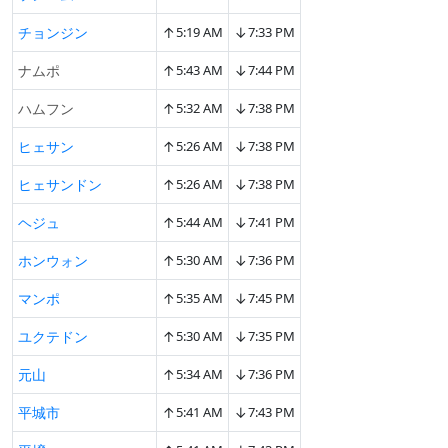
↑
↓
チョンジン
5:19 AM
7:33 PM
↑
↓
ナムポ
5:43 AM
7:44 PM
↑
↓
ハムフン
5:32 AM
7:38 PM
↑
↓
ヒェサン
5:26 AM
7:38 PM
↑
↓
ヒェサンドン
5:26 AM
7:38 PM
↑
↓
ヘジュ
5:44 AM
7:41 PM
↑
↓
ホンウォン
5:30 AM
7:36 PM
↑
↓
マンポ
5:35 AM
7:45 PM
↑
↓
ユクテドン
5:30 AM
7:35 PM
↑
↓
元山
5:34 AM
7:36 PM
↑
↓
平城市
5:41 AM
7:43 PM