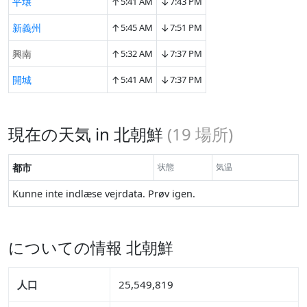
↑
↓
平壌
5:41 AM
7:43 PM
↑
↓
新義州
5:45 AM
7:51 PM
↑
↓
興南
5:32 AM
7:37 PM
↑
↓
開城
5:41 AM
7:37 PM
現在の天気 in 北朝鮮
(
19
場所)
都市
状態
気温
Kunne inte indlæse vejrdata. Prøv igen.
についての情報 北朝鮮
人口
25,549,819