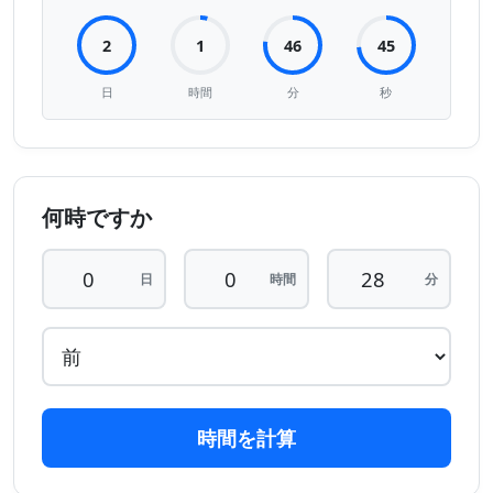
2
1
46
45
日
時間
分
秒
何時ですか
日
時間
分
時間を計算