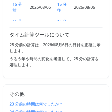
15 分
15 分
2026/08/06
2026/08/06
前
後
16 分
16 分
2026/08/06
2026/08/06
前
後
タイム計算ツールについて
17 分
17 分
2026/08/06
2026/08/06
前
後
28 分前の計算は、2026年8月6日の日付を正確に示
します。
18 分
18 分
2026/08/06
2026/08/06
うるう年や時間の変化を考慮して、28 分の計算を
前
後
処理します。
19 分
19 分
2026/08/06
2026/08/06
前
後
20 分
20 分
2026/08/06
2026/08/06
その他
前
後
23 分前の時間は何でしたか？
21 分
21 分
2026/08/06
2026/08/06