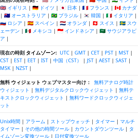
国別の現在時刻：
🇺🇸 アメリカ合衆国
|
🇨🇳 中国
|
🇮🇳 インド
|
🇬🇧 イギリス
|
🇩🇪 ドイツ
|
🇯🇵 日本
|
🇫🇷 フランス
|
🇨🇦 カナダ
35 分
35 分
2026/08/06
2026/08/06
|
🇦🇺 オーストラリア
|
🇧🇷 ブラジル
|
🇰🇷 韓国
|
🇮🇹 イタリア
|
前
後
🇷🇺 ロシア
|
🇪🇸 スペイン
|
🇳🇱 オランダ
|
🇨🇭 スイス
|
🇸🇪 スウ
ェーデン
|
🇲🇽 メキシコ
|
🇮🇩 インドネシア
|
🇸🇦 サウジアラビ
36 分
36 分
2026/08/06
2026/08/06
ア
|
前
後
37 分
37 分
現在の時刻
タイムゾーン
:
UTC
|
GMT
|
CET
|
PST
|
MST
|
2026/08/06
2026/08/06
前
後
CST
|
EST
|
EET
|
IST
|
中国（CST）
|
JST
|
AEST
|
SAST
|
MSK
|
NZST
|
38 分
38 分
2026/08/06
2026/08/06
前
後
無料
ウィジェット
ウェブマスター向け：
無料アナログ時計
ウィジェット
|
無料デジタルクロックウィジェット
|
無料テ
39 分
39 分
キストクロックウィジェット
2026/08/06
|
無料ワードクロックウィジェ
2026/08/06
前
後
ット
40 分
40 分
2026/08/06
2026/08/06
Unix時間
|
アラーム
|
ストップウォッチ
|
タイマー
|
マルチ
前
後
タイマー
|
その他の時間ツール
|
カウントダウンツール
|
タ
41 分
41 分
イムゾーン変換ツール
|
日付変換ツール