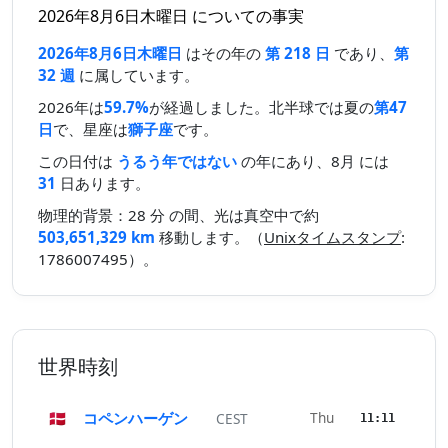
2026年8月6日木曜日 についての事実
2026年8月6日木曜日
はその年の
第 218 日
であり、
第
32 週
に属しています。
2026年は
59.7%
が経過しました。北半球では夏の
第47
日
で、星座は
獅子座
です。
この日付は
うるう年ではない
の年にあり、8月 には
31
日あります。
物理的背景：28 分 の間、光は真空中で約
503,651,329 km
移動します。（
Unixタイムスタンプ
:
1786007495）。
世界時刻
🇩🇰
コペンハーゲン
Thu
CEST
11:11