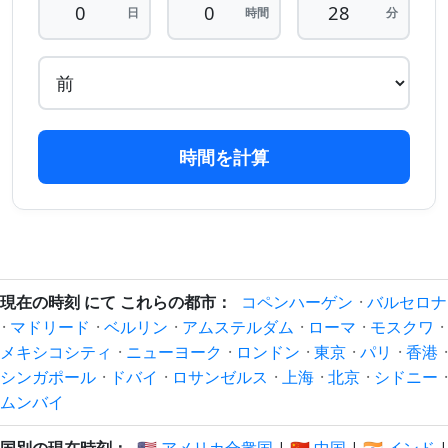
28 分
28 分
日
時間
分
2026/08/06
2026/08/06
前
後
29 分
29 分
2026/08/06
2026/08/06
前
後
30 分
30 分
2026/08/06
2026/08/06
時間を計算
前
後
31 分
31 分
2026/08/06
2026/08/06
前
後
32 分
32 分
2026/08/06
2026/08/06
前
後
現在の時刻 にて これらの都市：
コペンハーゲン
·
バルセロナ
·
マドリード
·
ベルリン
·
アムステルダム
·
ローマ
·
モスクワ
·
33 分
33 分
メキシコシティ
·
ニューヨーク
·
ロンドン
·
東京
·
パリ
·
香港
·
2026/08/06
2026/08/06
前
後
シンガポール
·
ドバイ
·
ロサンゼルス
·
上海
·
北京
·
シドニー
·
ムンバイ
34 分
34 分
2026/08/06
2026/08/06
前
後