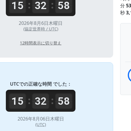
15
32
58
:
:
分
5
秒
3,
2026年8月6日木曜日
(協定世界時 / UTC)
12時間表示に切り替え
UTC
での正確な時間 でした：
15
32
58
:
:
2026年8月06日木曜日
(UTC)