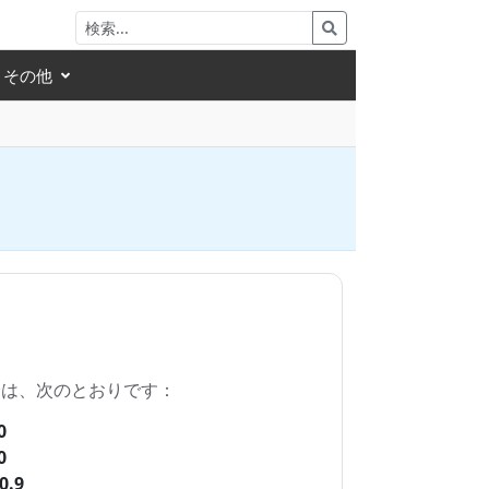
その他
 分は、次のとおりです：
0
0
0.9