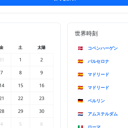
世界時刻
金
土
太陽
🇩🇰
コペンハーゲン
31
1
2
🇪🇸
バルセロナ
7
8
9
🇪🇸
マドリード
14
15
16
🇪🇸
マドリード
21
22
23
🇩🇪
ベルリン
28
29
30
🇳🇱
アムステルダム
4
5
6
🇮🇹
ローマ