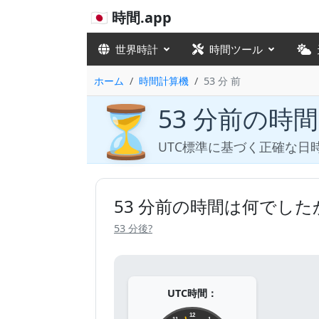
🇯🇵 時間.app
世界時計
時間ツール
ホーム
時間計算機
53 分 前
⏳
53 分前の時
UTC標準に基づく正確な日
53 分前の時間は何でした
53 分後?
UTC時間：
12