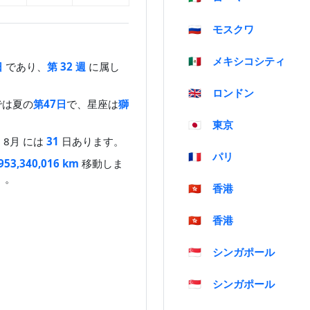
🇷🇺
モスクワ
🇲🇽
メキシコシティ
日
であり、
第 32 週
に属し
🇬🇧
ロンドン
では夏の
第47日
で、星座は
獅
🇯🇵
東京
8月 には
31
日あります。
🇫🇷
パリ
953,340,016 km
移動しま
8）。
🇭🇰
香港
🇭🇰
香港
🇸🇬
シンガポール
🇸🇬
シンガポール