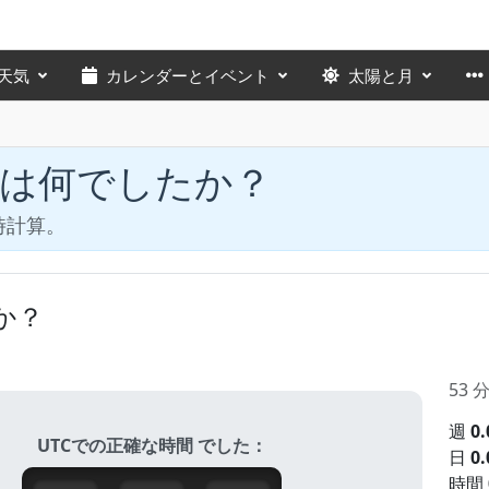
天気
カレンダーとイベント
太陽と月
間は何でしたか？
時計算。
か？
53
週
0.
UTCでの正確な時間 でした：
日
0.
時間