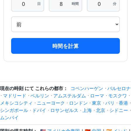
16 時
16 時
日
時間
分
2026/08/07
2026/08/08
間 前
間 後
17 時
17 時
2026/08/07
2026/08/08
間 前
間 後
18 時
18 時
2026/08/07
2026/08/08
時間を計算
間 前
間 後
19 時
19 時
2026/08/07
2026/08/08
間 前
間 後
20 時
20 時
2026/08/07
2026/08/08
間 前
間 後
現在の時刻 にて これらの都市：
コペンハーゲン
·
バルセロナ
·
マドリード
·
ベルリン
·
アムステルダム
·
ローマ
·
モスクワ
·
21 時
21 時
メキシコシティ
·
ニューヨーク
·
ロンドン
·
東京
·
パリ
·
香港
·
2026/08/07
2026/08/08
間 前
間 後
シンガポール
·
ドバイ
·
ロサンゼルス
·
上海
·
北京
·
シドニー
·
ムンバイ
22 時
22 時
2026/08/07
2026/08/08
間 前
間 後