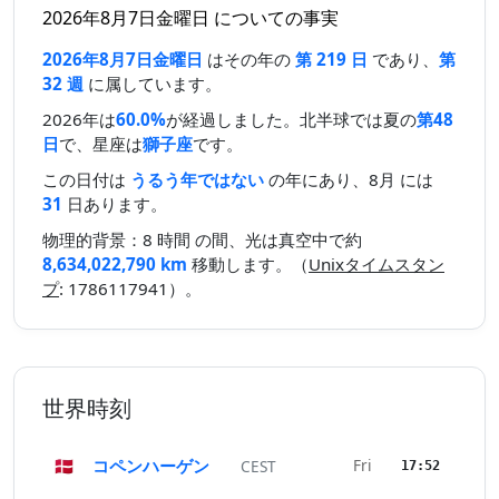
2026年8月7日金曜日 についての事実
2026年8月7日金曜日
はその年の
第 219 日
であり、
第
32 週
に属しています。
2026年は
60.0%
が経過しました。北半球では夏の
第48
日
で、星座は
獅子座
です。
この日付は
うるう年ではない
の年にあり、8月 には
31
日あります。
物理的背景：8 時間 の間、光は真空中で約
8,634,022,790 km
移動します。（
Unixタイムスタン
プ
: 1786117941）。
世界時刻
🇩🇰
コペンハーゲン
Fri
CEST
17:52