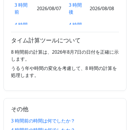
3 時間
3 時間
2026/08/07
2026/08/08
前
後
4 時間
4 時間
2026/08/07
2026/08/08
前
後
タイム計算ツールについて
5 時間
5 時間
2026/08/07
2026/08/08
前
後
8 時間前の計算は、2026年8月7日の日付を正確に示
します。
6 時間
6 時間
2026/08/07
2026/08/08
うるう年や時間の変化を考慮して、8 時間の計算を
前
後
処理します。
7 時間
7 時間
2026/08/07
2026/08/08
前
後
8 時間
8 時間
2026/08/07
2026/08/08
その他
前
後
3 時間前の時間は何でしたか？
9 時間
9 時間
2026/08/07
2026/08/08