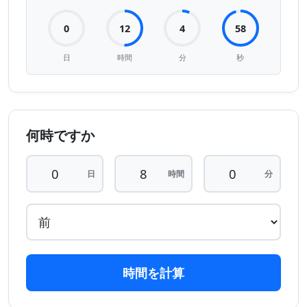
0
12
4
58
日
時間
分
秒
何時ですか
日
時間
分
時間を計算