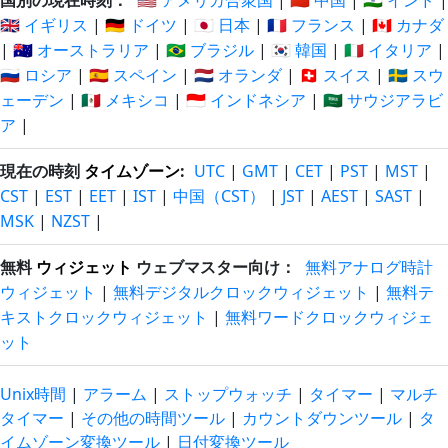
国別の現在時刻：
🇺🇸 アメリカ合衆国
|
🇨🇳 中国
|
🇮🇳 インド
|
🇬🇧 イギリス
|
🇩🇪 ドイツ
|
🇯🇵 日本
|
🇫🇷 フランス
|
🇨🇦 カナダ
23 時
23 時
2026/08/07
2026/08/08
|
🇦🇺 オーストラリア
|
🇧🇷 ブラジル
|
🇰🇷 韓国
|
🇮🇹 イタリア
|
間 前
間 後
🇷🇺 ロシア
|
🇪🇸 スペイン
|
🇳🇱 オランダ
|
🇨🇭 スイス
|
🇸🇪 スウ
ェーデン
|
🇲🇽 メキシコ
|
🇮🇩 インドネシア
|
🇸🇦 サウジアラビ
ア
|
現在の時刻
タイムゾーン
:
UTC
|
GMT
|
CET
|
PST
|
MST
|
CST
|
EST
|
EET
|
IST
|
中国（CST）
|
JST
|
AEST
|
SAST
|
MSK
|
NZST
|
無料
ウィジェット
ウェブマスター向け：
無料アナログ時計
ウィジェット
|
無料デジタルクロックウィジェット
|
無料テ
キストクロックウィジェット
|
無料ワードクロックウィジェ
ット
Unix時間
|
アラーム
|
ストップウォッチ
|
タイマー
|
マルチ
タイマー
|
その他の時間ツール
|
カウントダウンツール
|
タ
イムゾーン変換ツール
|
日付変換ツール