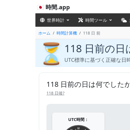
🇯🇵 時間.app
世界時計
時間ツール
ホーム
時間計算機
118 日 前
⏳
118 日前の
UTC標準に基づく正確な日
118 日前の日は何でした
118 日後?
UTC時間：
12