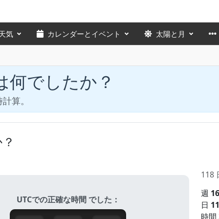
天気
カレンダーとイベント
太陽と月
日は何でしたか？
時計算。
か？
11
週
16
UTCでの正確な時間 でした：
日
11
時間