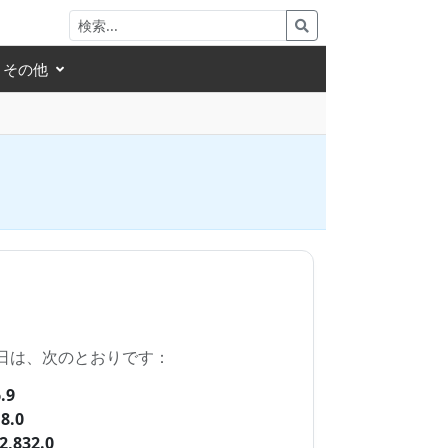
その他
8 日は、次のとおりです：
.9
8.0
2,832.0