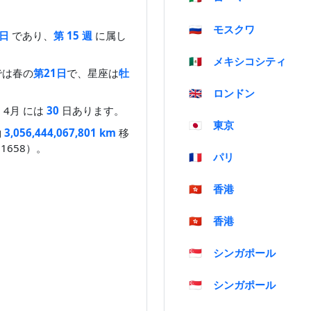
🇷🇺
モスクワ
 日
であり、
第 15 週
に属し
🇲🇽
メキシコシティ
では春の
第21日
で、星座は
牡
🇬🇧
ロンドン
4月 には
30
日あります。
🇯🇵
東京
約
3,056,444,067,801 km
移
811658）。
🇫🇷
パリ
🇭🇰
香港
🇭🇰
香港
🇸🇬
シンガポール
🇸🇬
シンガポール