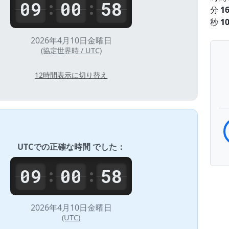
09
00
58
:
:
分
16
秒
10
2026年4月10日金曜日
(協定世界時 / UTC)
12時間表示に切り替え
UTC
での正確な時間 でした：
09
00
58
:
:
2026年4月10日金曜日
(UTC)