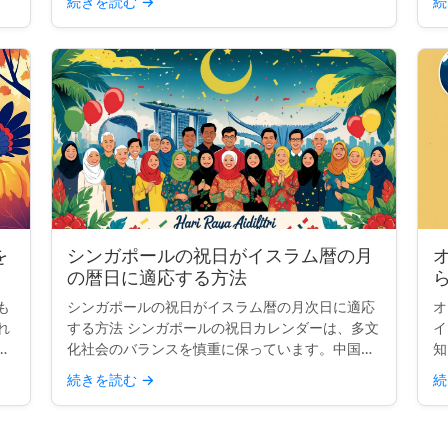
続きを読む
→
続
ょ
か？ クイックインサイト： ドイツには全国共通
の祝日が9日あり...
を
シンガポールの祝日がイスラム暦の月
の暦日に適応する方法
も
シンガポールの祝日がイスラム暦の月次日に適応
オ
れ
する方法 シンガポールの祝日カレンダーは、多文
イ
ま
化社会のバランスを慎重に保っています。中国
知
長
系、マレー系、インド系、西洋の伝統からの主要
が
続きを読む
→
続
ッ
な祝祭を含み、国の多様性を反映しています。し
か
かし、2つの祝日—ハ...
て