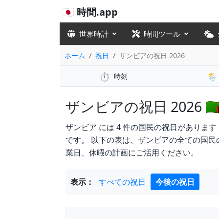
🇯🇵 時間.app
世界時計
時間ツール
ホーム
祝日
ザンビアの祝日 2026
⏱️
🌦️
時刻
ザンビアの祝日 2026 🇿
ザンビア には 4 件の国民の祝日があります in 2026
です。 以下の表は、ザンビアの全ての国
業日、休暇の計画にご活用ください。
表示：
すべての祝日
今後の祝日