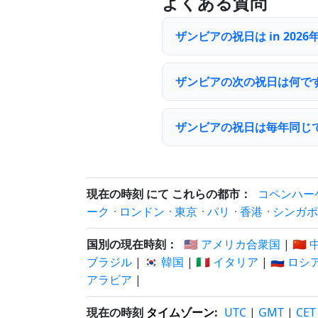
よくある質問
ザンビアの祝日は in 20
ザンビアの次の祝日は何で
ザンビアの祝日は毎年同じ
現在の時刻 にて これらの都市：
コペンハー
ーク
·
ロンドン
·
東京
·
パリ
·
香港
·
シンガポ
国別の現在時刻：
🇺🇸 アメリカ合衆国
|
🇨🇳
ブラジル
|
🇰🇷 韓国
|
🇮🇹 イタリア
|
🇷🇺 ロシ
アラビア
|
現在の時刻
タイムゾーン
:
UTC
|
GMT
|
CET