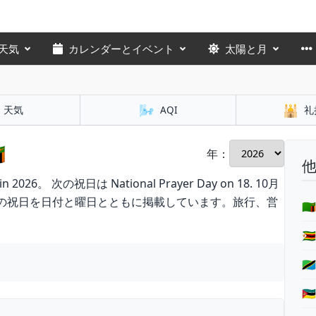
天気
カレンダーとイベント
太陽と月
🌬️
🕌
天気
AQI
礼

年：
。 次の祝日は National Prayer Day on 18. 10月
民の祝日を日付と曜日とともに掲載しています。旅行、営
🇿


