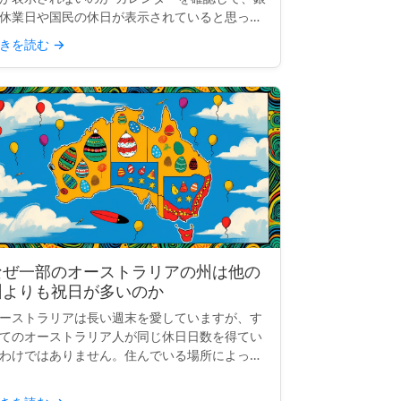
休業日や国民の休日が表示されていると思った
、空白になっていることがあります。「イース
きを読む
→
ー・マンデー」も、「労働者の日」も、「独立
念日...
なぜ一部のオーストラリアの州は他の
州よりも祝日が多いのか
ーストラリアは長い週末を愛していますが、す
てのオーストラリア人が同じ休日日数を得てい
わけではありません。住んでいる場所によっ
、祝日の数は10日、12日、または14日になる
ともあります。では、何が起こっているのでし