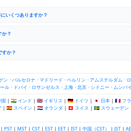
26年にいくつありますか？
すか？
ですか？
ゲン
·
バルセロナ
·
マドリード
·
ベルリン
·
アムステルダム
·
ール
·
ドバイ
·
ロサンゼルス
·
上海
·
北京
·
シドニー
·
ムンバ
 中国
|
🇮🇳 インド
|
🇬🇧 イギリス
|
🇩🇪 ドイツ
|
🇯🇵 日本
|
🇫🇷 
ア
|
🇪🇸 スペイン
|
🇳🇱 オランダ
|
🇨🇭 スイス
|
🇸🇪 スウェーデン
|
PST
|
MST
|
CST
|
EST
|
EET
|
IST
|
中国（CST）
|
JST
|
A