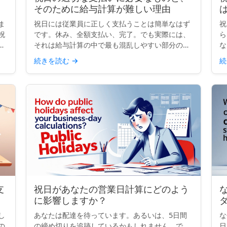
そのために給与計算が難しい理由
ま
祝日には従業員に正しく支払うことは簡単なはず
祝
祝
です。休み、全額支払い、完了。でも実際には、
ら
国
それは給与計算の中で最も混乱しやすい部分の一
な
す
つです。契約、勤務時間、祝日ルールが異なる
病
続きを読む
→
続
を
と、単一の祝日でもコンプライアンスの頭痛の種
ら
になり得ます。小規模な...
た
支
祝日があなたの営業日計算にどのよう
な
に影響しますか？
し
あなたは配達を待っています。あるいは、5日間
な
の
の締め切りを追跡しているかもしれません。で
日