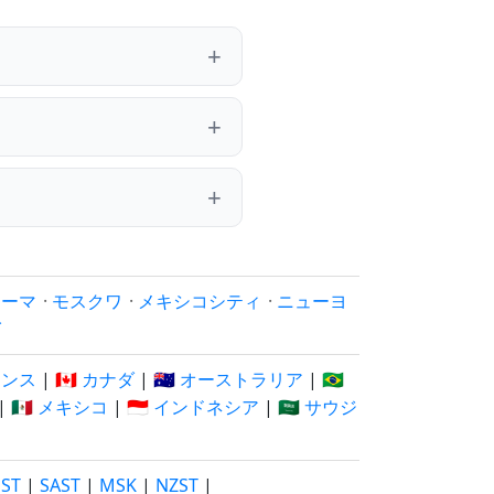
ローマ
·
モスクワ
·
メキシコシティ
·
ニューヨ
イ
フランス
|
🇨🇦 カナダ
|
🇦🇺 オーストラリア
|
🇧🇷
|
🇲🇽 メキシコ
|
🇮🇩 インドネシア
|
🇸🇦 サウジ
EST
|
SAST
|
MSK
|
NZST
|