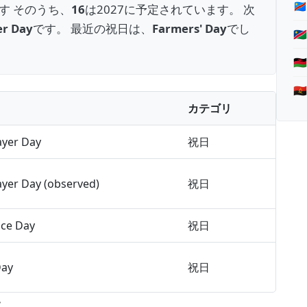

す そのうち、
16
は2027に予定されています。 次
er Day
です。 最近の祝日は、
Farmers' Day
でし
🇳
🇲
🇦
カテゴリ
ayer Day
祝日
ayer Day (observed)
祝日
ce Day
祝日
Day
祝日
休