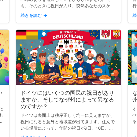
が
も、そのときに祝日が入り、突然あなたのスケジ
行
わ
ュールが曖昧になります。その日もカウントされ
ら
続きを読む
→
続
るのでしょうか？ビジネス日数の計算をすると
タ
き、祝日はあなたが思って...
記
い
ドイツにはいくつの国民の祝日があり
ますか、そしてなぜ州によって異なる
のですか？
た
オ
も
べ
ドイツは表面上は秩序正しく均一に見えますが、
を
る
祝日になると意外と地域差が出てきます。住んで
国
て
いる場所によって、年間の祝日が9日、10日、ま
界
こ
たは13日になることもあります。なぜでしょう