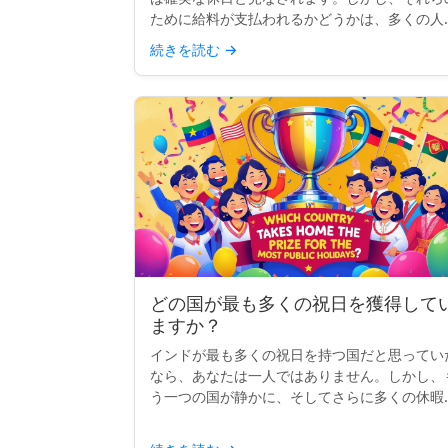
ために給料が支払われるかどうかは、多くの人
思うほど明確ではありません。実際には、支払
続きを読む
→
れるかどうか、または休みがもらえるかどうか
は、完全にあなたの契約...
どの国が最も多くの祝日を獲得して
ますか？
インドが最も多くの祝日を持つ国だと思ってい
なら、あなたは一人ではありません。しかし、
う一つの国が静かに、そしてさらに多くの休暇
享受しています：ネパールです。宗教、文化、
民的行事が混ざり合ったネパールは、現在、世