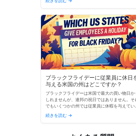
続きを読む
→
で最も多くの祝日を持...
ブラックフライデーに従業員に休日
与える米国の州はどこですか？
ブラックフライデーは米国で最大の買い物日か
しれませんが、連邦の祝日ではありません。そ
でもいくつかの州では従業員に休暇を与えてい
す。伝統、リテールの狂乱、または感謝祭の延
続きを読む
→
などの理由で、少なくとも公務員にとってブラ
クフライデーを公式な...