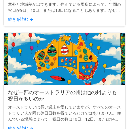
意外と地域差が出てきます。住んでいる場所によって、年間の
祝日が9日、10日、または13日になることもあります。なぜで
しょうか？ クイックインサイト： ドイツには全国共通の祝日
続きを読む
→
が9日あり...
なぜ一部のオーストラリアの州は他の州よりも
祝日が多いのか
オーストラリアは長い週末を愛していますが、すべてのオース
トラリア人が同じ休日日数を得ているわけではありません。住
んでいる場所によって、祝日の数は10日、12日、または14日
になることもあります。では、何が起こっているのでしょう
続きを読む
→