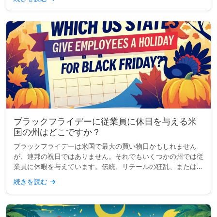
か？なぜ一部の...
ブラックフライデーに従業員に休日を与える米
国の州はどこですか？
ブラックフライデーは米国で最大の買い物日かもしれません
が、連邦の祝日ではありません。それでもいくつかの州では従
業員に休暇を与えています。伝統、リテールの狂乱、または感
謝祭の延長などの理由で、少なくとも公務員にとってブラック
続きを読む
→
フライデーを公式な...