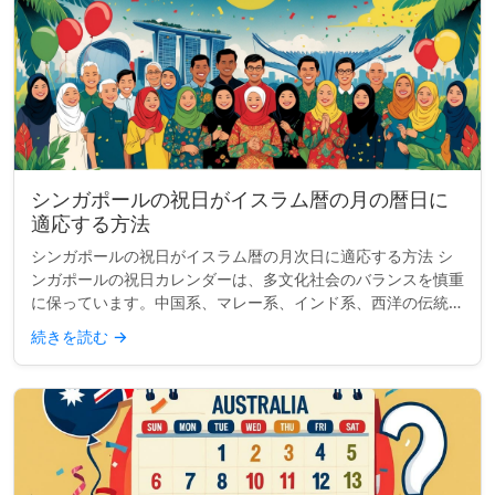
シンガポールの祝日がイスラム暦の月の暦日に
適応する方法
シンガポールの祝日がイスラム暦の月次日に適応する方法 シ
ンガポールの祝日カレンダーは、多文化社会のバランスを慎重
に保っています。中国系、マレー系、インド系、西洋の伝統か
らの主要な祝祭を含み、国の多様性を反映しています。しか
続きを読む
→
し、2つの祝日—ハ...