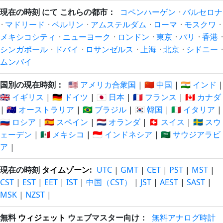
現在の時刻 にて これらの都市：
コペンハーゲン
·
バルセロナ
·
マドリード
·
ベルリン
·
アムステルダム
·
ローマ
·
モスクワ
·
メキシコシティ
·
ニューヨーク
·
ロンドン
·
東京
·
パリ
·
香港
·
シンガポール
·
ドバイ
·
ロサンゼルス
·
上海
·
北京
·
シドニー
·
ムンバイ
国別の現在時刻：
🇺🇸 アメリカ合衆国
|
🇨🇳 中国
|
🇮🇳 インド
|
🇬🇧 イギリス
|
🇩🇪 ドイツ
|
🇯🇵 日本
|
🇫🇷 フランス
|
🇨🇦 カナダ
|
🇦🇺 オーストラリア
|
🇧🇷 ブラジル
|
🇰🇷 韓国
|
🇮🇹 イタリア
|
🇷🇺 ロシア
|
🇪🇸 スペイン
|
🇳🇱 オランダ
|
🇨🇭 スイス
|
🇸🇪 スウ
ェーデン
|
🇲🇽 メキシコ
|
🇮🇩 インドネシア
|
🇸🇦 サウジアラビ
ア
|
現在の時刻
タイムゾーン
:
UTC
|
GMT
|
CET
|
PST
|
MST
|
CST
|
EST
|
EET
|
IST
|
中国（CST）
|
JST
|
AEST
|
SAST
|
MSK
|
NZST
|
無料
ウィジェット
ウェブマスター向け：
無料アナログ時計