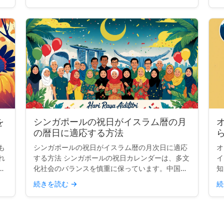
か？ クイックインサイト： ドイツには全国共通
の祝日が9日あり...
を
シンガポールの祝日がイスラム暦の月
の暦日に適応する方法
も
シンガポールの祝日がイスラム暦の月次日に適応
オ
れ
する方法 シンガポールの祝日カレンダーは、多文
イ
ま
化社会のバランスを慎重に保っています。中国
知
長
系、マレー系、インド系、西洋の伝統からの主要
が
続きを読む
→
続
ッ
な祝祭を含み、国の多様性を反映しています。し
か
かし、2つの祝日—ハ...
て