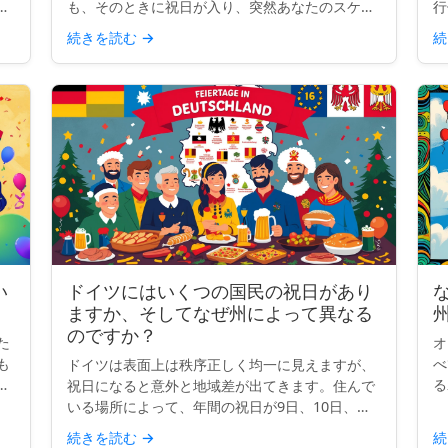
が
も、そのときに祝日が入り、突然あなたのスケジ
行
わ
ュールが曖昧になります。その日もカウントされ
ら
続きを読む
→
続
るのでしょうか？ビジネス日数の計算をすると
タ
き、祝日はあなたが思って...
記
い
ドイツにはいくつの国民の祝日があり
ますか、そしてなぜ州によって異なる
のですか？
た
オ
も
べ
ドイツは表面上は秩序正しく均一に見えますが、
を
る
祝日になると意外と地域差が出てきます。住んで
国
て
いる場所によって、年間の祝日が9日、10日、ま
界
こ
たは13日になることもあります。なぜでしょう
続きを読む
→
続
ょ