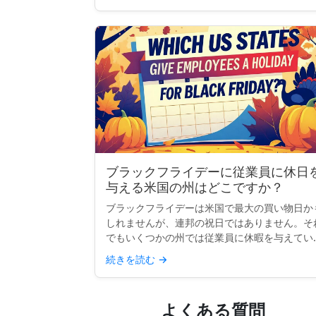
ブラックフライデーに従業員に休日
与える米国の州はどこですか？
ブラックフライデーは米国で最大の買い物日か
しれませんが、連邦の祝日ではありません。そ
でもいくつかの州では従業員に休暇を与えてい
す。伝統、リテールの狂乱、または感謝祭の延
続きを読む
→
などの理由で、少なくとも公務員にとってブラ
クフライデーを公式な...
よくある質問