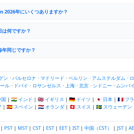
n 2026年にいくつありますか？
日は何ですか？
毎年同じですか？
ゲン
·
バルセロナ
·
マドリード
·
ベルリン
·
アムステルダム
·
ール
·
ドバイ
·
ロサンゼルス
·
上海
·
北京
·
シドニー
·
ムンバ
 中国
|
🇮🇳 インド
|
🇬🇧 イギリス
|
🇩🇪 ドイツ
|
🇯🇵 日本
|
🇫🇷 
ア
|
🇪🇸 スペイン
|
🇳🇱 オランダ
|
🇨🇭 スイス
|
🇸🇪 スウェーデン
|
PST
|
MST
|
CST
|
EST
|
EET
|
IST
|
中国（CST）
|
JST
|
A