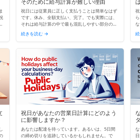
そのために給与計算が難しい理由
ま
祝日には従業員に正しく支払うことは簡単なはず
祝
祝
です。休み、全額支払い、完了。でも実際には、
ら
国
それは給与計算の中で最も混乱しやすい部分の一
な
す
つです。契約、勤務時間、祝日ルールが異なる
病
続きを読む
→
続
を
と、単一の祝日でもコンプライアンスの頭痛の種
ら
になり得ます。小規模な...
た
支
祝日があなたの営業日計算にどのよう
な
に影響しますか？
し
あなたは配達を待っています。あるいは、5日間
な
の
の締め切りを追跡しているかもしれません。で
日