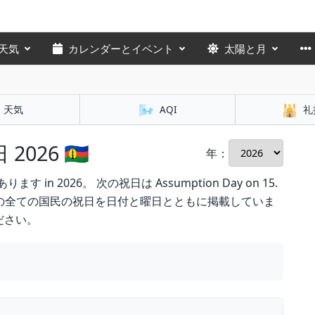
天気
カレンダーとイベント
太陽と月
🌬️
🕌
天気
AQI
礼
26 🇳🇨
年：
in 2026。 次の祝日は Assumption Day on 15.
アの全ての国民の祝日を日付と曜日とともに掲載していま
ださい。