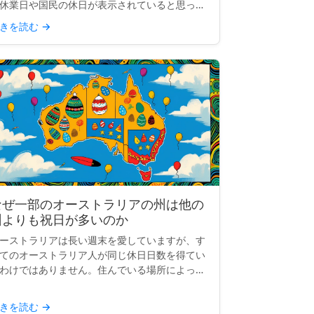
休業日や国民の休日が表示されていると思った
、空白になっていることがあります。「イース
きを読む
→
ー・マンデー」も、「労働者の日」も、「独立
念日...
なぜ一部のオーストラリアの州は他の
州よりも祝日が多いのか
ーストラリアは長い週末を愛していますが、す
てのオーストラリア人が同じ休日日数を得てい
わけではありません。住んでいる場所によっ
、祝日の数は10日、12日、または14日になる
ともあります。では、何が起こっているのでし
きを読む
→
うか？なぜ一部の...