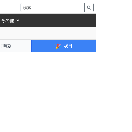
その他
🎉
拝時刻
祝日