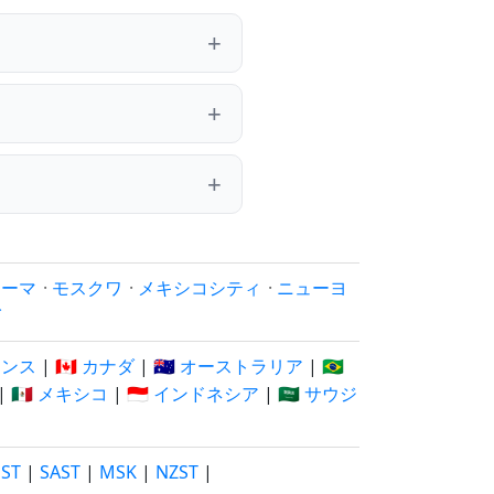
ローマ
·
モスクワ
·
メキシコシティ
·
ニューヨ
イ
フランス
|
🇨🇦 カナダ
|
🇦🇺 オーストラリア
|
🇧🇷
|
🇲🇽 メキシコ
|
🇮🇩 インドネシア
|
🇸🇦 サウジ
EST
|
SAST
|
MSK
|
NZST
|