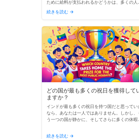
ために給料が支払われるかどうかは、多くの人
思うほど明確ではありません。実際には、支払
続きを読む
→
れるかどうか、または休みがもらえるかどうか
は、完全にあなたの契約...
どの国が最も多くの祝日を獲得して
ますか？
インドが最も多くの祝日を持つ国だと思ってい
なら、あなたは一人ではありません。しかし、
う一つの国が静かに、そしてさらに多くの休暇
享受しています：ネパールです。宗教、文化、
民的行事が混ざり合ったネパールは、現在、世
続きを読む
→
で最も多くの祝日を持...