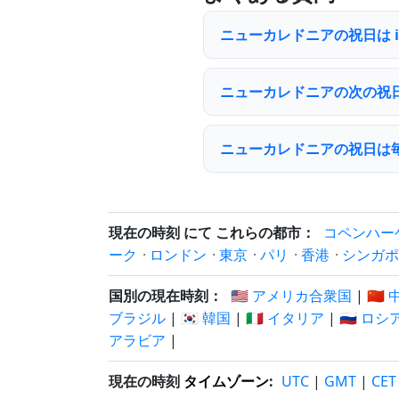
ニューカレドニアの祝日は i
ニューカレドニアの次の祝
ニューカレドニアの祝日は
現在の時刻 にて これらの都市：
コペンハー
ーク
·
ロンドン
·
東京
·
パリ
·
香港
·
シンガポ
国別の現在時刻：
🇺🇸 アメリカ合衆国
|
🇨🇳
ブラジル
|
🇰🇷 韓国
|
🇮🇹 イタリア
|
🇷🇺 ロシ
アラビア
|
現在の時刻
タイムゾーン
:
UTC
|
GMT
|
CET