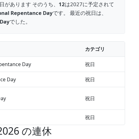
日があります そのうち、
12
は2027に予定されて
onal Repentance Day
です。 最近の祝日は、
 Day
でした。
カテゴリ
epentance Day
祝日
ce Day
祝日
Day
祝日
祝日
026 の連休