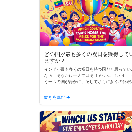
どの国が最も多くの祝日を獲得して
ますか？
インドが最も多くの祝日を持つ国だと思ってい
なら、あなたは一人ではありません。しかし、
う一つの国が静かに、そしてさらに多くの休暇
享受しています：ネパールです。宗教、文化、
民的行事が混ざり合ったネパールは、現在、世
続きを読む
→
で最も多くの祝日を持...