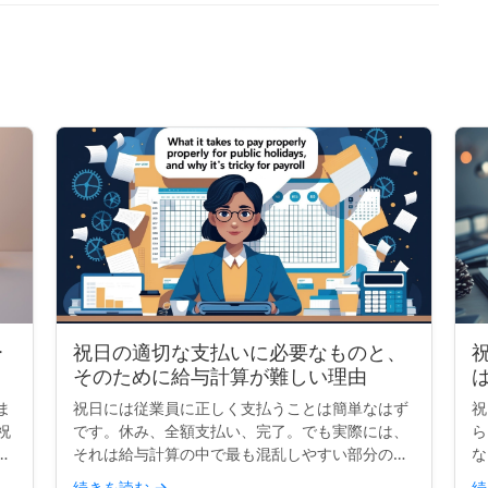
ー
祝日の適切な支払いに必要なものと、
そのために給与計算が難しい理由
ま
祝日には従業員に正しく支払うことは簡単なはず
祝
祝
です。休み、全額支払い、完了。でも実際には、
ら
国
それは給与計算の中で最も混乱しやすい部分の一
な
す
つです。契約、勤務時間、祝日ルールが異なる
病
続きを読む
→
続