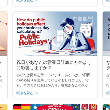
を
と、単一の祝日でもコンプライアンスの頭痛の種
ら
になり得ます。小規模な...
た
支
祝日があなたの営業日計算にどのよう
な
に影響しますか？
し
あなたは配達を待っています。あるいは、5日間
な
の
の締め切りを追跡しているかもしれません。で
日
が
も、そのときに祝日が入り、突然あなたのスケジ
行
わ
ュールが曖昧になります。その日もカウントされ
ら
続きを読む
→
続
るのでしょうか？ビジネス日数の計算をすると
タ
き、祝日はあなたが思って...
記