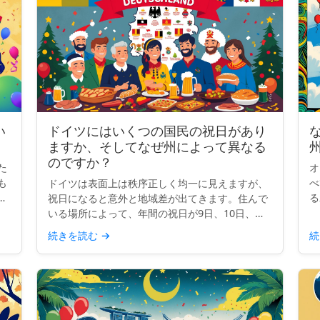
い
ドイツにはいくつの国民の祝日があり
ますか、そしてなぜ州によって異なる
のですか？
た
オ
も
べ
ドイツは表面上は秩序正しく均一に見えますが、
を
る
祝日になると意外と地域差が出てきます。住んで
国
て
いる場所によって、年間の祝日が9日、10日、ま
界
こ
たは13日になることもあります。なぜでしょう
続きを読む
→
続
ょ
か？ クイックインサイト： ドイツには全国共通
の祝日が9日あり...