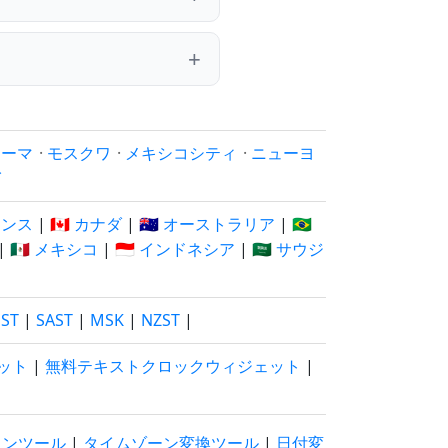
ローマ
·
モスクワ
·
メキシコシティ
·
ニューヨ
イ
フランス
|
🇨🇦 カナダ
|
🇦🇺 オーストラリア
|
🇧🇷
|
🇲🇽 メキシコ
|
🇮🇩 インドネシア
|
🇸🇦 サウジ
EST
|
SAST
|
MSK
|
NZST
|
ット
|
無料テキストクロックウィジェット
|
ウンツール
|
タイムゾーン変換ツール
|
日付変