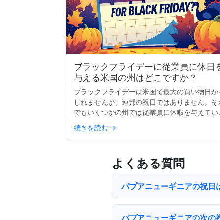
ブラックフライデーに従業員に休日
与える米国の州はどこですか？
ブラックフライデーは米国で最大の買い物日か
しれませんが、連邦の祝日ではありません。そ
でもいくつかの州では従業員に休暇を与えてい
す。伝統、リテールの狂乱、または感謝祭の延
続きを読む
→
などの理由で、少なくとも公務員にとってブラ
クフライデーを公式な...
よくある質問
パプアニューギニアの祝日は 
パプアニューギニアの次の