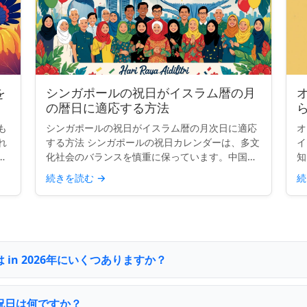
を
シンガポールの祝日がイスラム暦の月
の暦日に適応する方法
も
シンガポールの祝日がイスラム暦の月次日に適応
オ
れ
する方法 シンガポールの祝日カレンダーは、多文
イ
ま
化社会のバランスを慎重に保っています。中国
知
長
系、マレー系、インド系、西洋の伝統からの主要
が
続きを読む
→
続
ッ
な祝祭を含み、国の多様性を反映しています。し
か
かし、2つの祝日—ハ...
て
in 2026年にいくつありますか？
祝日は何ですか？