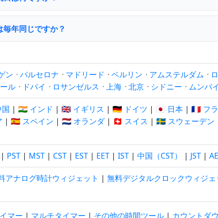
は毎年同じですか？
ゲン
·
バルセロナ
·
マドリード
·
ベルリン
·
アムステルダム
·
ール
·
ドバイ
·
ロサンゼルス
·
上海
·
北京
·
シドニー
·
ムンバ
 中国
|
🇮🇳 インド
|
🇬🇧 イギリス
|
🇩🇪 ドイツ
|
🇯🇵 日本
|
🇫🇷 
ア
|
🇪🇸 スペイン
|
🇳🇱 オランダ
|
🇨🇭 スイス
|
🇸🇪 スウェーデン
|
PST
|
MST
|
CST
|
EST
|
EET
|
IST
|
中国（CST）
|
JST
|
A
料アナログ時計ウィジェット
|
無料デジタルクロックウィジェ
イマー
|
マルチタイマー
|
その他の時間ツール
|
カウントダ