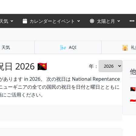
天気
カレンダーとイベント
太陽と月
🌬️
🕌
天気
AQI
礼
026 🇵🇬
年：
 in 2026。 次の祝日は National Repentance
、パプアニューギニアの全ての国民の祝日を日付と曜日とともに

画にご活用ください。
