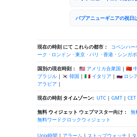
パプアニューギニアの祝日
現在の時刻 にて これらの都市：
コペンハー
ーク
·
ロンドン
·
東京
·
パリ
·
香港
·
シンガポ
国別の現在時刻：
🇺🇸 アメリカ合衆国
|
🇨🇳
ブラジル
|
🇰🇷 韓国
|
🇮🇹 イタリア
|
🇷🇺 ロシ
アラビア
|
現在の時刻
タイムゾーン
:
UTC
|
GMT
|
CET
無料
ウィジェット
ウェブマスター向け：
無
無料ワードクロックウィジェット
Unix時間
|
アラーム
|
ストップウォッチ
|
タ