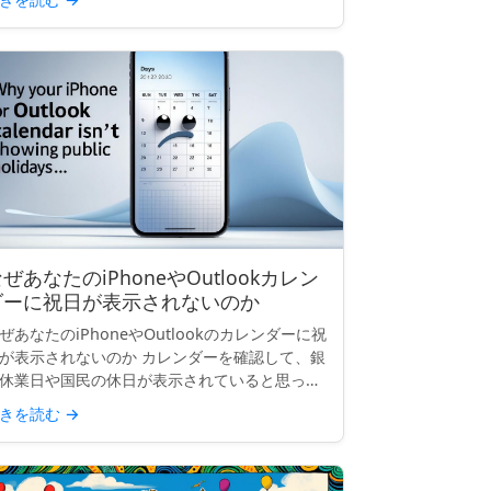
えますか？これはよくある質問で、答えはあな
の働いている場所...
ぜあなたのiPhoneやOutlookカレン
ダーに祝日が表示されないのか
ぜあなたのiPhoneやOutlookのカレンダーに祝
が表示されないのか カレンダーを確認して、銀
休業日や国民の休日が表示されていると思った
、空白になっていることがあります。「イース
きを読む
→
ー・マンデー」も、「労働者の日」も、「独立
念日...