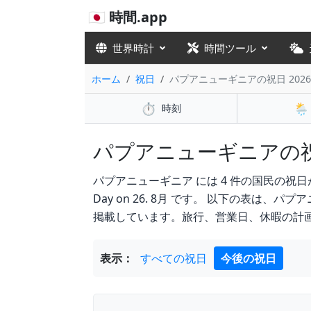
🇯🇵 時間.app
世界時計
時間ツール
ホーム
祝日
パプアニューギニアの祝日 2026
⏱️
🌦️
時刻
パプアニューギニアの祝日 2
パプアニューギニア には 4 件の国民の祝日があります
Day on 26. 8月 です。 以下の表は
掲載しています。旅行、営業日、休暇の計
表示：
すべての祝日
今後の祝日