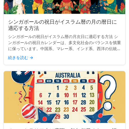
シンガポールの祝日がイスラム暦の月の暦日に
適応する方法
シンガポールの祝日がイスラム暦の月次日に適応する方法 シ
ンガポールの祝日カレンダーは、多文化社会のバランスを慎重
に保っています。中国系、マレー系、インド系、西洋の伝統か
らの主要な祝祭を含み、国の多様性を反映しています。しか
続きを読む
→
し、2つの祝日—ハ...