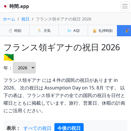
🇯🇵 時間.app
ホーム
祝日
フランス領ギアナの祝日 2026
⏱️
時刻
🌦️
天気
🌬️
AQI
🕌
礼拝時刻
🎉
フランス領ギアナの祝日 2026
🇬🇫
年：
フランス領ギアナ には 4 件の国民の祝日があります in
2026。 次の祝日は Assumption Day on 15. 8月 です。 以
下の表は、フランス領ギアナの全ての国民の祝日を日付と
曜日とともに掲載しています。旅行、営業日、休暇の計画
にご活用ください。
表示：
すべての祝日
今後の祝日