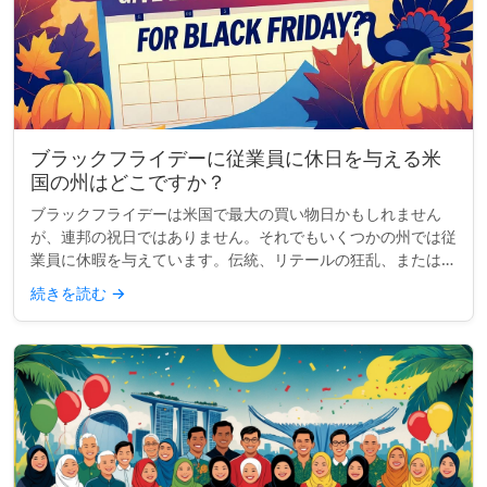
ブラックフライデーに従業員に休日を与える米
国の州はどこですか？
ブラックフライデーは米国で最大の買い物日かもしれません
が、連邦の祝日ではありません。それでもいくつかの州では従
業員に休暇を与えています。伝統、リテールの狂乱、または感
謝祭の延長などの理由で、少なくとも公務員にとってブラック
続きを読む
→
フライデーを公式な...