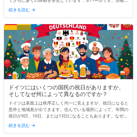
てさらに多くの休暇を享受しています：ネパールです。宗教、
文化、国民的行事が混ざり合ったネパールは、現在、世界で最
続きを読む
→
も多くの祝日を持...
ドイツにはいくつの国民の祝日がありますか、
そしてなぜ州によって異なるのですか？
ドイツは表面上は秩序正しく均一に見えますが、祝日になると
意外と地域差が出てきます。住んでいる場所によって、年間の
祝日が9日、10日、または13日になることもあります。なぜで
しょうか？ クイックインサイト： ドイツには全国共通の祝日
続きを読む
→
が9日あり...