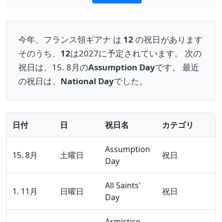
今年、フランス領ギアナ は
12
の祝日があります
そのうち、
12
は2027に予定されています。 次の
祝日は、15. 8月の
Assumption Day
です。 最近
の祝日は、
National Day
でした。
日付
日
祝日名
カテゴリ
Assumption
15. 8月
土曜日
祝日
Day
All Saints'
1. 11月
日曜日
祝日
Day
Armistice