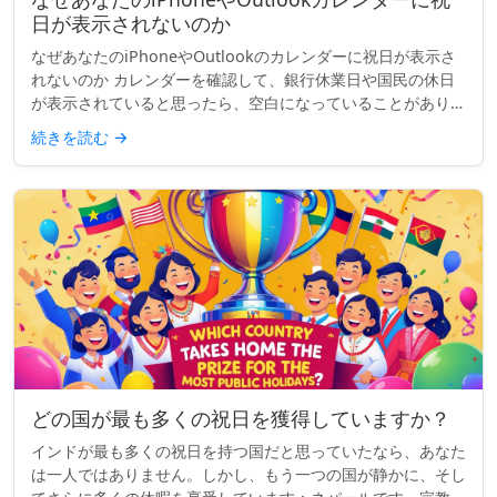
日が表示されないのか
なぜあなたのiPhoneやOutlookのカレンダーに祝日が表示さ
れないのか カレンダーを確認して、銀行休業日や国民の休日
が表示されていると思ったら、空白になっていることがありま
す。「イースター・マンデー」も、「労働者の日」も、「独立
続きを読む
→
記念日...
どの国が最も多くの祝日を獲得していますか？
インドが最も多くの祝日を持つ国だと思っていたなら、あなた
は一人ではありません。しかし、もう一つの国が静かに、そし