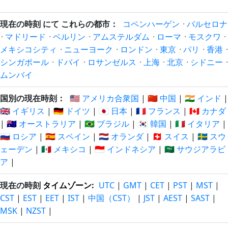
現在の時刻 にて これらの都市：
コペンハーゲン
·
バルセロナ
·
マドリード
·
ベルリン
·
アムステルダム
·
ローマ
·
モスクワ
·
メキシコシティ
·
ニューヨーク
·
ロンドン
·
東京
·
パリ
·
香港
·
シンガポール
·
ドバイ
·
ロサンゼルス
·
上海
·
北京
·
シドニー
·
ムンバイ
国別の現在時刻：
🇺🇸 アメリカ合衆国
|
🇨🇳 中国
|
🇮🇳 インド
|
🇬🇧 イギリス
|
🇩🇪 ドイツ
|
🇯🇵 日本
|
🇫🇷 フランス
|
🇨🇦 カナダ
|
🇦🇺 オーストラリア
|
🇧🇷 ブラジル
|
🇰🇷 韓国
|
🇮🇹 イタリア
|
🇷🇺 ロシア
|
🇪🇸 スペイン
|
🇳🇱 オランダ
|
🇨🇭 スイス
|
🇸🇪 スウ
ェーデン
|
🇲🇽 メキシコ
|
🇮🇩 インドネシア
|
🇸🇦 サウジアラビ
ア
|
現在の時刻
タイムゾーン
:
UTC
|
GMT
|
CET
|
PST
|
MST
|
CST
|
EST
|
EET
|
IST
|
中国（CST）
|
JST
|
AEST
|
SAST
|
MSK
|
NZST
|