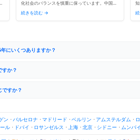
ま
化社会のバランスを慎重に保っています。中国
知
長
系、マレー系、インド系、西洋の伝統からの主要
が
続きを読む
→
続
ッ
な祝祭を含み、国の多様性を反映しています。し
か
かし、2つの祝日—ハ...
て
026年にいくつありますか？
ですか？
じですか？
ゲン
·
バルセロナ
·
マドリード
·
ベルリン
·
アムステルダム
·
ール
·
ドバイ
·
ロサンゼルス
·
上海
·
北京
·
シドニー
·
ムンバ