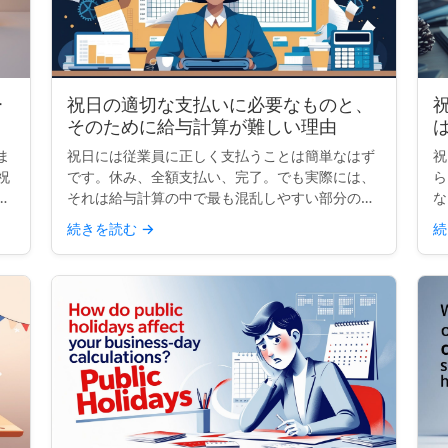
ー
祝日の適切な支払いに必要なものと、
そのために給与計算が難しい理由
ま
祝日には従業員に正しく支払うことは簡単なはず
祝
祝
です。休み、全額支払い、完了。でも実際には、
ら
国
それは給与計算の中で最も混乱しやすい部分の一
な
す
つです。契約、勤務時間、祝日ルールが異なる
病
続きを読む
→
続
を
と、単一の祝日でもコンプライアンスの頭痛の種
ら
になり得ます。小規模な...
た