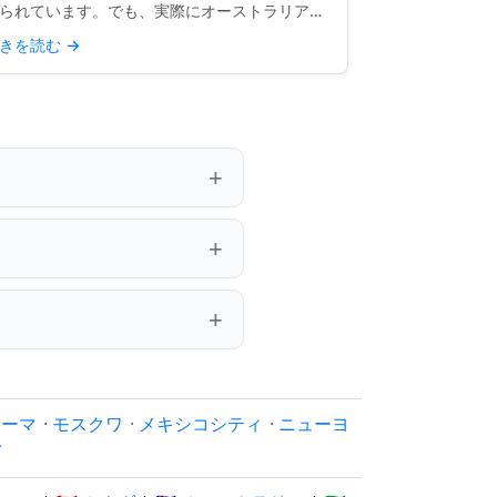
られています。でも、実際にオーストラリア人
祝日のおかげで何日休めるのかはどうでしょう
きを読む
→
？単純な質問のように思えますが、答えは思っ
いるほど明確ではあ...
ローマ
·
モスクワ
·
メキシコシティ
·
ニューヨ
イ