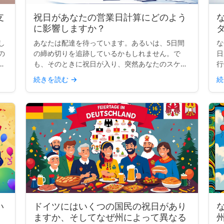
支
祝日があなたの営業日計算にどのよう
な
に影響しますか？
し
あなたは配達を待っています。あるいは、5日間
な
の
の締め切りを追跡しているかもしれません。で
日
が
も、そのときに祝日が入り、突然あなたのスケジ
行
わ
ュールが曖昧になります。その日もカウントされ
ら
続きを読む
→
続
るのでしょうか？ビジネス日数の計算をすると
タ
き、祝日はあなたが思って...
記
い
ドイツにはいくつの国民の祝日があり
ますか、そしてなぜ州によって異なる