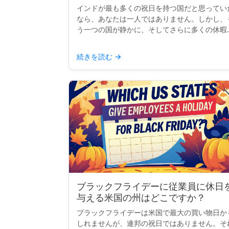
インドが最も多くの祝日を持つ国だと思ってい
なら、あなたは一人ではありません。しかし、
う一つの国が静かに、そしてさらに多くの休暇
享受しています：ネパールです。宗教、文化、
民的行事が混ざり合ったネパールは、現在、世
続きを読む
→
で最も多くの祝日を持...
ブラックフライデーに従業員に休日
与える米国の州はどこですか？
ブラックフライデーは米国で最大の買い物日か
しれませんが、連邦の祝日ではありません。そ