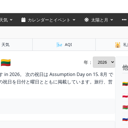
天気
カレンダーとイベント
太陽と月
🌬️
🕌
天気
AQI
礼
🇹
年：
026。 次の祝日は Assumption Day on 15. 8月 で
民の祝日を日付と曜日とともに掲載しています。旅行、営



🇷