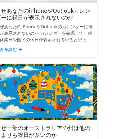
ぜあなたのiPhoneやOutlookカレン
ダーに祝日が表示されないのか
ぜあなたのiPhoneやOutlookのカレンダーに祝
が表示されないのか カレンダーを確認して、銀
休業日や国民の休日が表示されていると思った
、空白になっていることがあります。「イース
きを読む
→
ー・マンデー」も、「労働者の日」も、「独立
念日...
なぜ一部のオーストラリアの州は他の
州よりも祝日が多いのか