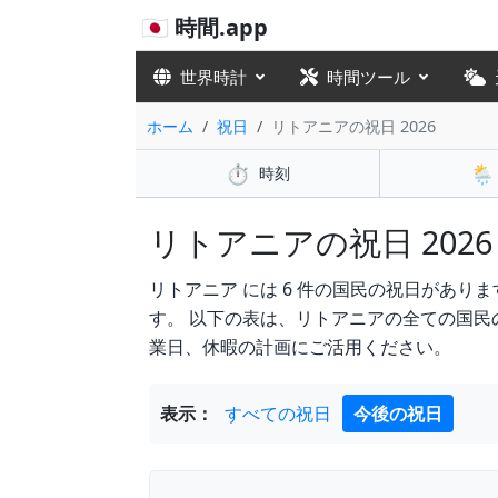
🇯🇵 時間.app
世界時計
時間ツール
ホーム
祝日
リトアニアの祝日 2026
⏱️
🌦️
時刻
リトアニアの祝日 2026 🇱
リトアニア には 6 件の国民の祝日があります in 2
す。 以下の表は、リトアニアの全ての国
業日、休暇の計画にご活用ください。
表示：
すべての祝日
今後の祝日