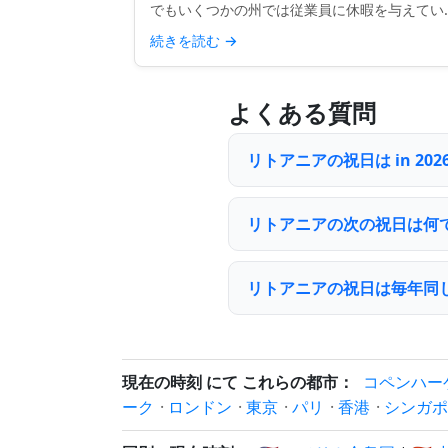
でもいくつかの州では従業員に休暇を与えてい
す。伝統、リテールの狂乱、または感謝祭の延
続きを読む
→
などの理由で、少なくとも公務員にとってブラ
クフライデーを公式な...
よくある質問
リトアニアの祝日は in 2
リトアニアの次の祝日は何
リトアニアの祝日は毎年同
現在の時刻 にて これらの都市：
コペンハー
ーク
·
ロンドン
·
東京
·
パリ
·
香港
·
シンガポ