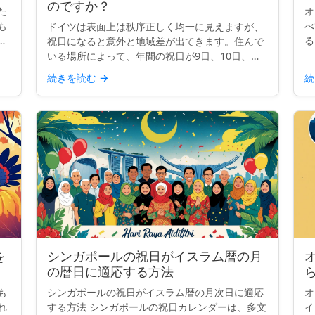
のですか？
た
オ
も
べ
ドイツは表面上は秩序正しく均一に見えますが、
を
る
祝日になると意外と地域差が出てきます。住んで
国
て
いる場所によって、年間の祝日が9日、10日、ま
界
こ
たは13日になることもあります。なぜでしょう
続きを読む
→
続
ょ
か？ クイックインサイト： ドイツには全国共通
の祝日が9日あり...
を
シンガポールの祝日がイスラム暦の月
の暦日に適応する方法
も
シンガポールの祝日がイスラム暦の月次日に適応
オ
れ
する方法 シンガポールの祝日カレンダーは、多文
イ