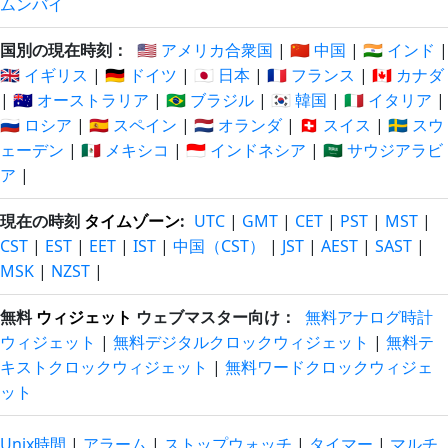
ムンバイ
国別の現在時刻：
🇺🇸 アメリカ合衆国
|
🇨🇳 中国
|
🇮🇳 インド
|
🇬🇧 イギリス
|
🇩🇪 ドイツ
|
🇯🇵 日本
|
🇫🇷 フランス
|
🇨🇦 カナダ
|
🇦🇺 オーストラリア
|
🇧🇷 ブラジル
|
🇰🇷 韓国
|
🇮🇹 イタリア
|
🇷🇺 ロシア
|
🇪🇸 スペイン
|
🇳🇱 オランダ
|
🇨🇭 スイス
|
🇸🇪 スウ
ェーデン
|
🇲🇽 メキシコ
|
🇮🇩 インドネシア
|
🇸🇦 サウジアラビ
ア
|
現在の時刻
タイムゾーン
:
UTC
|
GMT
|
CET
|
PST
|
MST
|
CST
|
EST
|
EET
|
IST
|
中国（CST）
|
JST
|
AEST
|
SAST
|
MSK
|
NZST
|
無料
ウィジェット
ウェブマスター向け：
無料アナログ時計
ウィジェット
|
無料デジタルクロックウィジェット
|
無料テ
キストクロックウィジェット
|
無料ワードクロックウィジェ
ット
Unix時間
|
アラーム
|
ストップウォッチ
|
タイマー
|
マルチ