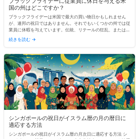
ブラックフライデーに従業員に休日を与える米
国の州はどこですか？
ブラックフライデーは米国で最大の買い物日かもしれません
が、連邦の祝日ではありません。それでもいくつかの州では従
業員に休暇を与えています。伝統、リテールの狂乱、または感
謝祭の延長などの理由で、少なくとも公務員にとってブラック
続きを読む
→
フライデーを公式な...
シンガポールの祝日がイスラム暦の月の暦日に
適応する方法
シンガポールの祝日がイスラム暦の月次日に適応する方法 シ