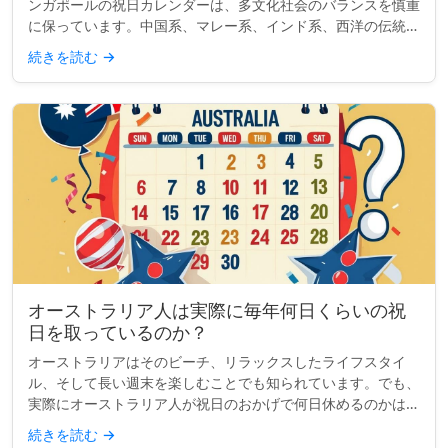
ンガポールの祝日カレンダーは、多文化社会のバランスを慎重
に保っています。中国系、マレー系、インド系、西洋の伝統か
らの主要な祝祭を含み、国の多様性を反映しています。しか
続きを読む
→
し、2つの祝日—ハ...
オーストラリア人は実際に毎年何日くらいの祝
日を取っているのか？
オーストラリアはそのビーチ、リラックスしたライフスタイ
ル、そして長い週末を楽しむことでも知られています。でも、
実際にオーストラリア人が祝日のおかげで何日休めるのかはど
うでしょうか？単純な質問のように思えますが、答えは思って
続きを読む
→
いるほど明確ではあ...