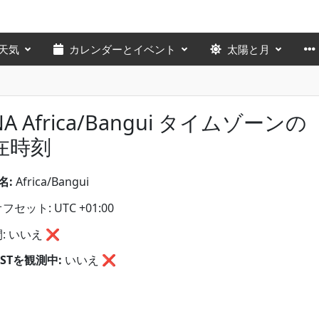
天気
カレンダーとイベント
太陽と月
NA Africa/Bangui タイムゾーンの
在時刻
名:
Africa/Bangui
セット: UTC +01:00
: いいえ ❌
STを観測中:
いいえ
❌