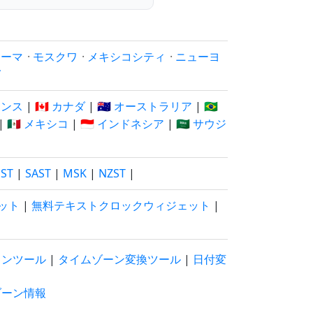
ローマ
·
モスクワ
·
メキシコシティ
·
ニューヨ
イ
フランス
|
🇨🇦 カナダ
|
🇦🇺 オーストラリア
|
🇧🇷
|
🇲🇽 メキシコ
|
🇮🇩 インドネシア
|
🇸🇦 サウジ
EST
|
SAST
|
MSK
|
NZST
|
ット
|
無料テキストクロックウィジェット
|
ウンツール
|
タイムゾーン変換ツール
|
日付変
ゾーン情報