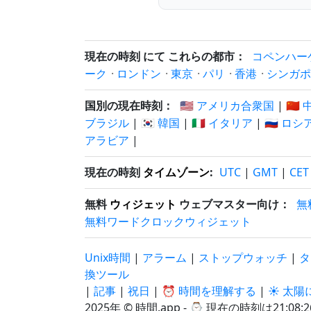
現在の時刻 にて これらの都市：
コペンハー
ーク
·
ロンドン
·
東京
·
パリ
·
香港
·
シンガポ
国別の現在時刻：
🇺🇸 アメリカ合衆国
|
🇨🇳
ブラジル
|
🇰🇷 韓国
|
🇮🇹 イタリア
|
🇷🇺 ロシ
アラビア
|
現在の時刻
タイムゾーン
:
UTC
|
GMT
|
CET
無料
ウィジェット
ウェブマスター向け：
無
無料ワードクロックウィジェット
Unix時間
|
アラーム
|
ストップウォッチ
|
タ
換ツール
|
記事
|
祝日
|
⏰ 時間を理解する
|
☀️ 太
2025年 © 時間.app - ⌚
現在の時刻は21:08:2