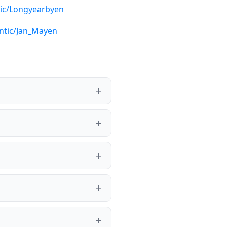
tic/Longyearbyen
antic/Jan_Mayen