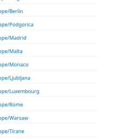
ope/Berlin
ope/Podgorica
ope/Madrid
ope/Malta
ope/Monaco
ope/Ljubljana
ope/Luxembourg
ope/Rome
ope/Warsaw
ope/Tirane