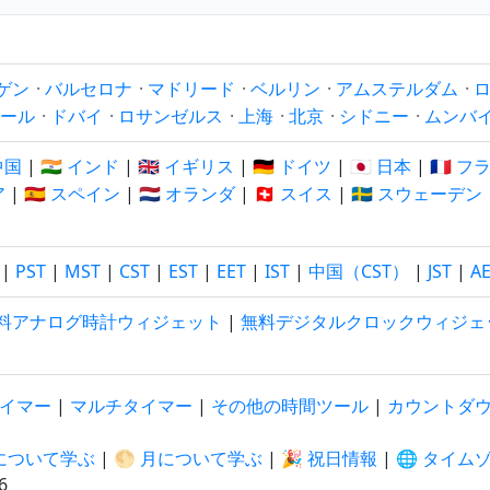
ゲン
·
バルセロナ
·
マドリード
·
ベルリン
·
アムステルダム
·
ール
·
ドバイ
·
ロサンゼルス
·
上海
·
北京
·
シドニー
·
ムンバ
 中国
|
🇮🇳 インド
|
🇬🇧 イギリス
|
🇩🇪 ドイツ
|
🇯🇵 日本
|
🇫🇷 
ア
|
🇪🇸 スペイン
|
🇳🇱 オランダ
|
🇨🇭 スイス
|
🇸🇪 スウェーデン
|
PST
|
MST
|
CST
|
EST
|
EET
|
IST
|
中国（CST）
|
JST
|
A
料アナログ時計ウィジェット
|
無料デジタルクロックウィジェ
イマー
|
マルチタイマー
|
その他の時間ツール
|
カウントダ
陽について学ぶ
|
🌕 月について学ぶ
|
🎉 祝日情報
|
🌐 タイム
7