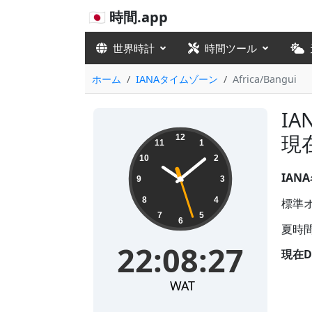
🇯🇵 時間.app
世界時計
時間ツール
ホーム
IANAタイムゾーン
Africa/Bangui
IA
22:08:28
現
12
11
1
10
2
IANA
9
3
8
4
標準オフ
7
5
6
夏時間
22:08:28
現在D
WAT