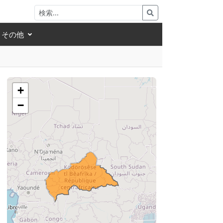
その他
+
−