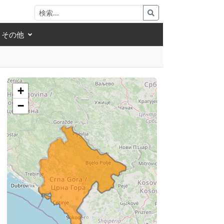
その他
+
−