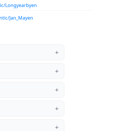
tic/Longyearbyen
antic/Jan_Mayen