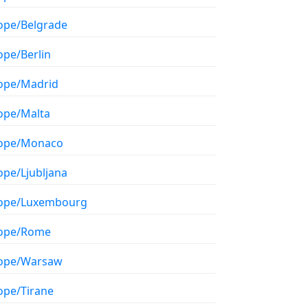
ope/Belgrade
ope/Berlin
ope/Madrid
ope/Malta
ope/Monaco
ope/Ljubljana
ope/Luxembourg
ope/Rome
ope/Warsaw
ope/Tirane