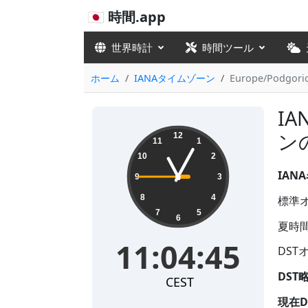
🇯🇵 時間.app
世界時計
時間ツール
ホーム
IANAタイムゾーン
Europe/Podgori
IA
11:04:46
ン
12
11
1
10
2
IANA
9
3
8
4
標準オフ
7
5
6
夏時間
11:04:46
DSTオ
DST
CEST
現在D