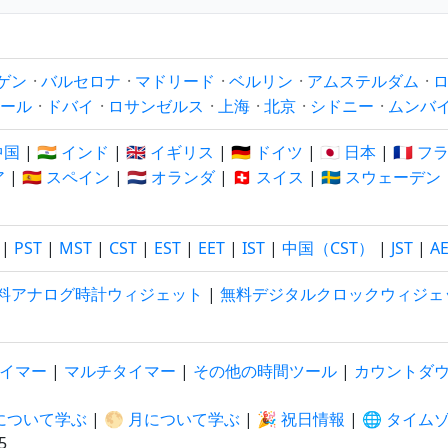
ゲン
·
バルセロナ
·
マドリード
·
ベルリン
·
アムステルダム
·
ール
·
ドバイ
·
ロサンゼルス
·
上海
·
北京
·
シドニー
·
ムンバ
 中国
|
🇮🇳 インド
|
🇬🇧 イギリス
|
🇩🇪 ドイツ
|
🇯🇵 日本
|
🇫🇷 
ア
|
🇪🇸 スペイン
|
🇳🇱 オランダ
|
🇨🇭 スイス
|
🇸🇪 スウェーデン
|
PST
|
MST
|
CST
|
EST
|
EET
|
IST
|
中国（CST）
|
JST
|
A
料アナログ時計ウィジェット
|
無料デジタルクロックウィジェ
イマー
|
マルチタイマー
|
その他の時間ツール
|
カウントダ
陽について学ぶ
|
🌕 月について学ぶ
|
🎉 祝日情報
|
🌐 タイム
5