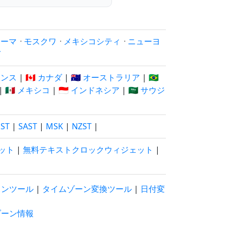
ローマ
·
モスクワ
·
メキシコシティ
·
ニューヨ
イ
フランス
|
🇨🇦 カナダ
|
🇦🇺 オーストラリア
|
🇧🇷
|
🇲🇽 メキシコ
|
🇮🇩 インドネシア
|
🇸🇦 サウジ
EST
|
SAST
|
MSK
|
NZST
|
ット
|
無料テキストクロックウィジェット
|
ウンツール
|
タイムゾーン変換ツール
|
日付変
ゾーン情報