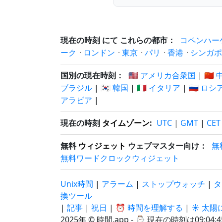
現在の時刻 にて これらの都市：
コペンハー
ーク
·
ロンドン
·
東京
·
パリ
·
香港
·
シンガポ
国別の現在時刻：
🇺🇸 アメリカ合衆国
|
🇨🇳
ブラジル
|
🇰🇷 韓国
|
🇮🇹 イタリア
|
🇷🇺 ロシ
アラビア
|
現在の時刻
タイムゾーン
:
UTC
|
GMT
|
CET
無料
ウィジェット
ウェブマスター向け：
無
無料ワードクロックウィジェット
Unix時間
|
アラーム
|
ストップウォッチ
|
タ
換ツール
|
記事
|
祝日
|
⏰ 時間を理解する
|
☀️ 太
2025年 © 時間.app - ⌚
現在の時刻は09:04:4