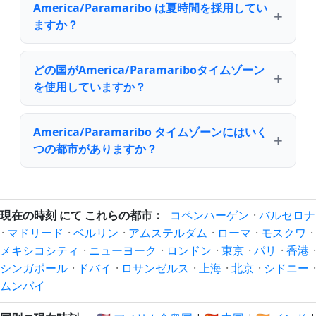
America/Paramaribo は夏時間を採用してい
ますか？
どの国がAmerica/Paramariboタイムゾーン
を使用していますか？
America/Paramaribo タイムゾーンにはいく
つの都市がありますか？
現在の時刻 にて これらの都市：
コペンハーゲン
·
バルセロナ
·
マドリード
·
ベルリン
·
アムステルダム
·
ローマ
·
モスクワ
·
メキシコシティ
·
ニューヨーク
·
ロンドン
·
東京
·
パリ
·
香港
·
シンガポール
·
ドバイ
·
ロサンゼルス
·
上海
·
北京
·
シドニー
·
ムンバイ