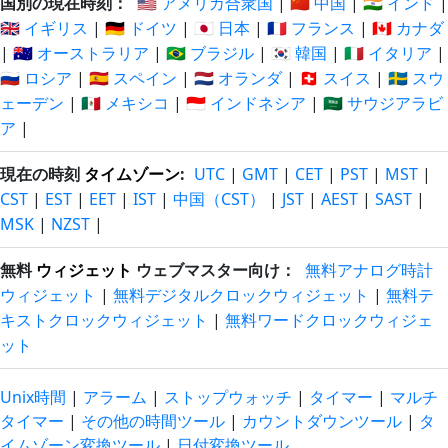
国別の現在時刻：
🇺🇸 アメリカ合衆国
|
🇨🇳 中国
|
🇮🇳 インド
|
🇬🇧 イギリス
|
🇩🇪 ドイツ
|
🇯🇵 日本
|
🇫🇷 フランス
|
🇨🇦 カナダ
|
🇦🇺 オーストラリア
|
🇧🇷 ブラジル
|
🇰🇷 韓国
|
🇮🇹 イタリア
|
🇷🇺 ロシア
|
🇪🇸 スペイン
|
🇳🇱 オランダ
|
🇨🇭 スイス
|
🇸🇪 スウ
ェーデン
|
🇲🇽 メキシコ
|
🇮🇩 インドネシア
|
🇸🇦 サウジアラビ
ア
|
現在の時刻
タイムゾーン
:
UTC
|
GMT
|
CET
|
PST
|
MST
|
CST
|
EST
|
EET
|
IST
|
中国（CST）
|
JST
|
AEST
|
SAST
|
MSK
|
NZST
|
無料
ウィジェット
ウェブマスター向け：
無料アナログ時計
ウィジェット
|
無料デジタルクロックウィジェット
|
無料テ
キストクロックウィジェット
|
無料ワードクロックウィジェ
ット
Unix時間
|
アラーム
|
ストップウォッチ
|
タイマー
|
マルチ
タイマー
|
その他の時間ツール
|
カウントダウンツール
|
タ
イムゾーン変換ツール
|
日付変換ツール