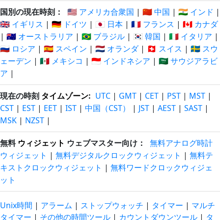
国別の現在時刻：
🇺🇸 アメリカ合衆国
|
🇨🇳 中国
|
🇮🇳 インド
|
🇬🇧 イギリス
|
🇩🇪 ドイツ
|
🇯🇵 日本
|
🇫🇷 フランス
|
🇨🇦 カナダ
|
🇦🇺 オーストラリア
|
🇧🇷 ブラジル
|
🇰🇷 韓国
|
🇮🇹 イタリア
|
🇷🇺 ロシア
|
🇪🇸 スペイン
|
🇳🇱 オランダ
|
🇨🇭 スイス
|
🇸🇪 スウ
ェーデン
|
🇲🇽 メキシコ
|
🇮🇩 インドネシア
|
🇸🇦 サウジアラビ
ア
|
現在の時刻
タイムゾーン
:
UTC
|
GMT
|
CET
|
PST
|
MST
|
CST
|
EST
|
EET
|
IST
|
中国（CST）
|
JST
|
AEST
|
SAST
|
MSK
|
NZST
|
無料
ウィジェット
ウェブマスター向け：
無料アナログ時計
ウィジェット
|
無料デジタルクロックウィジェット
|
無料テ
キストクロックウィジェット
|
無料ワードクロックウィジェ
ット
Unix時間
|
アラーム
|
ストップウォッチ
|
タイマー
|
マルチ
タイマー
|
その他の時間ツール
|
カウントダウンツール
|
タ