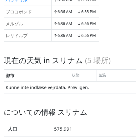
↑
↓
ブロコポンド
6:36 AM
6:55 PM
↑
↓
メルゾル
6:36 AM
6:56 PM
↑
↓
レリドルプ
6:36 AM
6:56 PM
現在の天気 in スリナム
(
5
場所)
都市
状態
気温
Kunne inte indlæse vejrdata. Prøv igen.
についての情報 スリナム
人口
575,991