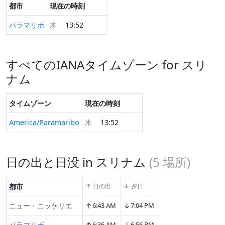
都市
現在の時刻
パラマリボ
木
13:53
すべてのIANAタイムゾーン for スリ
ナム
タイムゾーン
現在の時刻
America/Paramaribo
木
13:53
日の出と日没 in スリナム
(
5
場所)
都市
↑ 日の出
↓ 夕日
↑
↓
ニュー・ニッケリエ
6:43 AM
7:04 PM
↑
↓
パラマリボ
6:36 AM
6:56 PM