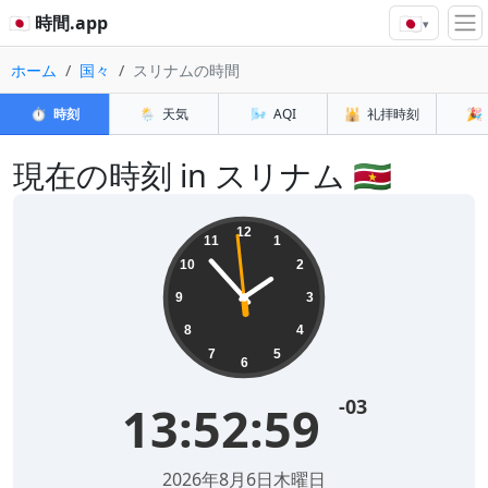
🇯🇵
🇯🇵 時間.app
▾
ホーム
国々
スリナムの時間
⏱️
時刻
🌦️
天気
🌬️
AQI
🕌
礼拝時刻
🎉
現在の時刻 in スリナム 🇸🇷
12
11
1
10
2
9
3
8
4
7
5
6
-03
13:53:00
2026年8月6日木曜日