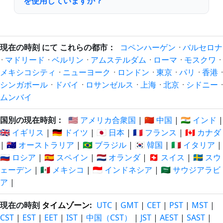
を使用していますか？
現在の時刻 にて これらの都市：
コペンハーゲン
·
バルセロナ
·
マドリード
·
ベルリン
·
アムステルダム
·
ローマ
·
モスクワ
·
メキシコシティ
·
ニューヨーク
·
ロンドン
·
東京
·
パリ
·
香港
·
シンガポール
·
ドバイ
·
ロサンゼルス
·
上海
·
北京
·
シドニー
·
ムンバイ
国別の現在時刻：
🇺🇸 アメリカ合衆国
|
🇨🇳 中国
|
🇮🇳 インド
|
🇬🇧 イギリス
|
🇩🇪 ドイツ
|
🇯🇵 日本
|
🇫🇷 フランス
|
🇨🇦 カナダ
|
🇦🇺 オーストラリア
|
🇧🇷 ブラジル
|
🇰🇷 韓国
|
🇮🇹 イタリア
|
🇷🇺 ロシア
|
🇪🇸 スペイン
|
🇳🇱 オランダ
|
🇨🇭 スイス
|
🇸🇪 スウ
ェーデン
|
🇲🇽 メキシコ
|
🇮🇩 インドネシア
|
🇸🇦 サウジアラビ
ア
|
現在の時刻
タイムゾーン
:
UTC
|
GMT
|
CET
|
PST
|
MST
|
CST
|
EST
|
EET
|
IST
|
中国（CST）
|
JST
|
AEST
|
SAST
|