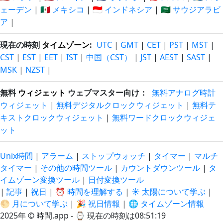
ェーデン
|
🇲🇽 メキシコ
|
🇮🇩 インドネシア
|
🇸🇦 サウジアラビ
ア
|
現在の時刻
タイムゾーン
:
UTC
|
GMT
|
CET
|
PST
|
MST
|
CST
|
EST
|
EET
|
IST
|
中国（CST）
|
JST
|
AEST
|
SAST
|
MSK
|
NZST
|
無料
ウィジェット
ウェブマスター向け：
無料アナログ時計
ウィジェット
|
無料デジタルクロックウィジェット
|
無料テ
キストクロックウィジェット
|
無料ワードクロックウィジェ
ット
Unix時間
|
アラーム
|
ストップウォッチ
|
タイマー
|
マルチ
タイマー
|
その他の時間ツール
|
カウントダウンツール
|
タ
イムゾーン変換ツール
|
日付変換ツール
|
記事
|
祝日
|
⏰ 時間を理解する
|
☀️ 太陽について学ぶ
|
🌕 月について学ぶ
|
🎉 祝日情報
|
🌐 タイムゾーン情報
2025年 © 時間.app - ⌚
現在の時刻は08:51:20