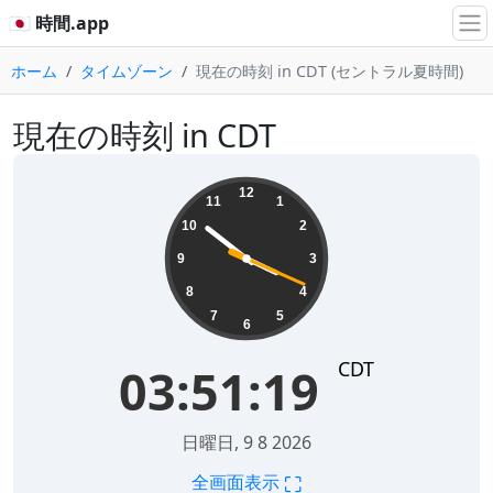
🇯🇵 時間.app
ホーム
タイムゾーン
現在の時刻 in CDT (セントラル夏時間)
現在の時刻 in CDT
03:51:19
12
11
1
10
2
9
3
8
4
7
5
6
CDT
03:51:19
日曜日, 9 8 2026
⛶
全画面表示