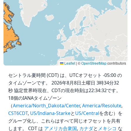
Leaflet
|
©
OpenStreetMap
contributors
セントラル夏時間 (CDT) は、UTCオフセット -05:00 の
タイムゾーンです。 2026年8月8日土曜日 3時34分32
秒 協定世界時現在、CDTの現在時刻は22:34:32です。
18個のIANAタイムゾーン
（
America/North_Dakota/Center
,
America/Resolute
,
CST6CDT
,
US/Indiana-Starke
と
US/Central
を含む）を
グループ化し、これらはすべて同じオフセットを共有
します。 CDT は
アメリカ合衆国
,
カナダ
と
メキシコ
な