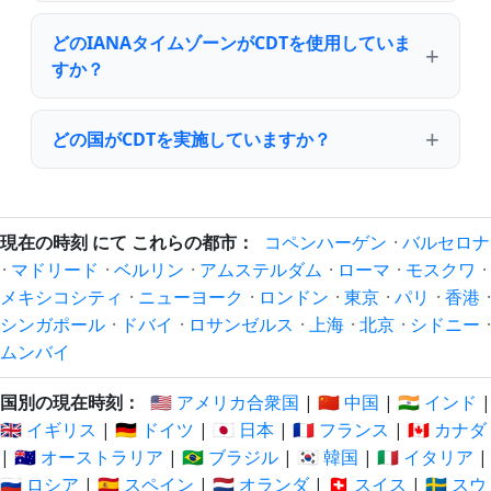
どのIANAタイムゾーンがCDTを使用していま
すか？
どの国がCDTを実施していますか？
現在の時刻 にて これらの都市：
コペンハーゲン
·
バルセロナ
·
マドリード
·
ベルリン
·
アムステルダム
·
ローマ
·
モスクワ
·
メキシコシティ
·
ニューヨーク
·
ロンドン
·
東京
·
パリ
·
香港
·
シンガポール
·
ドバイ
·
ロサンゼルス
·
上海
·
北京
·
シドニー
·
ムンバイ
国別の現在時刻：
🇺🇸 アメリカ合衆国
|
🇨🇳 中国
|
🇮🇳 インド
|
🇬🇧 イギリス
|
🇩🇪 ドイツ
|
🇯🇵 日本
|
🇫🇷 フランス
|
🇨🇦 カナダ
|
🇦🇺 オーストラリア
|
🇧🇷 ブラジル
|
🇰🇷 韓国
|
🇮🇹 イタリア
|
🇷🇺 ロシア
|
🇪🇸 スペイン
|
🇳🇱 オランダ
|
🇨🇭 スイス
|
🇸🇪 スウ