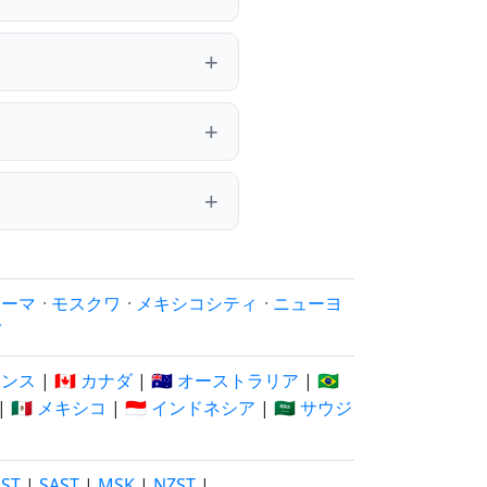
ローマ
·
モスクワ
·
メキシコシティ
·
ニューヨ
イ
フランス
|
🇨🇦 カナダ
|
🇦🇺 オーストラリア
|
🇧🇷
|
🇲🇽 メキシコ
|
🇮🇩 インドネシア
|
🇸🇦 サウジ
EST
|
SAST
|
MSK
|
NZST
|