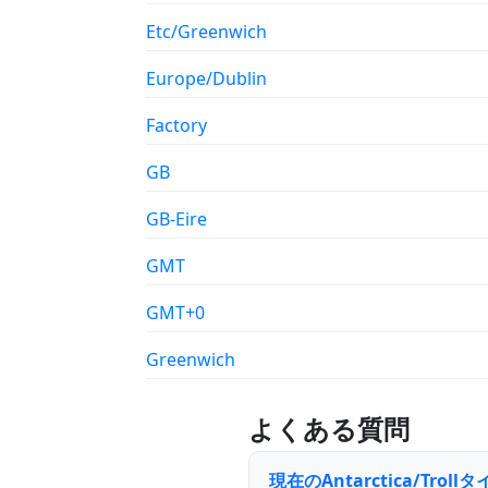
Etc/Greenwich
Europe/Dublin
Factory
GB
GB-Eire
GMT
GMT+0
Greenwich
よくある質問
現在のAntarctica/Tro