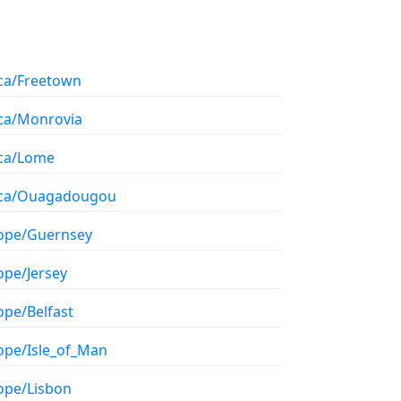
ica/Freetown
ica/Monrovia
ica/Lome
ica/Ouagadougou
ope/Guernsey
ope/Jersey
ope/Belfast
ope/Isle_of_Man
ope/Lisbon