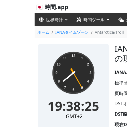
🇯🇵 時間.app
世界時計
時間ツール
ホーム
IANAタイムゾーン
Antarctica/Troll
IA
19:38:26
の
12
11
1
10
2
IANA
9
3
8
4
標準オフ
7
5
6
夏時間
19:38:26
DSTオ
DST
GMT+2
現在D