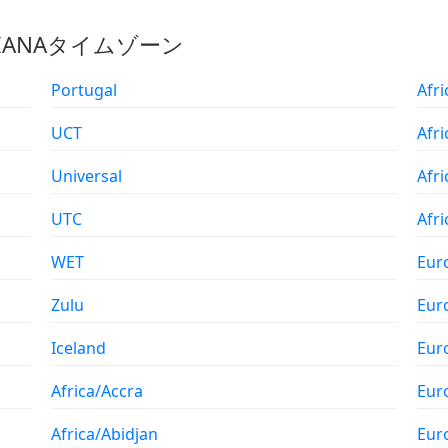
のIANAタイムゾーン
Portugal
Afr
UCT
Afr
Universal
Afr
UTC
Afr
WET
Eur
Zulu
Eur
Iceland
Eur
Africa/Accra
Eur
Africa/Abidjan
Eur