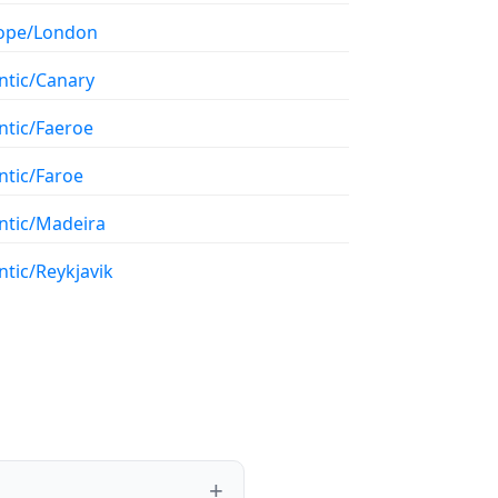
ope/London
ntic/Canary
ntic/Faeroe
ntic/Faroe
antic/Madeira
ntic/Reykjavik