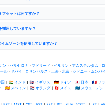
TCオフセットは何ですか？
は夏時間を採用していますか？
rollタイムゾーンを使用していますか？
ゲン
·
バルセロナ
·
マドリード
·
ベルリン
·
アムステルダム
·
ール
·
ドバイ
·
ロサンゼルス
·
上海
·
北京
·
シドニー
·
ムンバ
 中国
|
🇮🇳 インド
|
🇬🇧 イギリス
|
🇩🇪 ドイツ
|
🇯🇵 日本
|
🇫🇷 
ア
|
🇪🇸 スペイン
|
🇳🇱 オランダ
|
🇨🇭 スイス
|
🇸🇪 スウェーデン
|
PST
|
MST
|
CST
|
EST
|
EET
|
IST
|
中国（CST）
|
JST
|
A