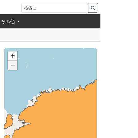
その他
+
−