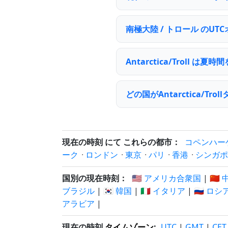
南極大陸 / トロール のU
Antarctica/Troll 
どの国がAntarctica/T
現在の時刻 にて これらの都市：
コペンハー
ーク
·
ロンドン
·
東京
·
パリ
·
香港
·
シンガポ
国別の現在時刻：
🇺🇸 アメリカ合衆国
|
🇨🇳
ブラジル
|
🇰🇷 韓国
|
🇮🇹 イタリア
|
🇷🇺 ロシ
アラビア
|
現在の時刻
タイムゾーン
:
UTC
|
GMT
|
CET