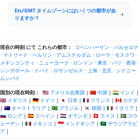
Etc/GMT タイムゾーンにはいくつの都市があ
りますか？
現在の時刻 にて これらの都市：
コペンハーゲン
·
バルセロナ
·
マドリード
·
ベルリン
·
アムステルダム
·
ローマ
·
モスクワ
·
メキシコシティ
·
ニューヨーク
·
ロンドン
·
東京
·
パリ
·
香港
·
シンガポール
·
ドバイ
·
ロサンゼルス
·
上海
·
北京
·
シドニー
·
ムンバイ
国別の現在時刻：
🇺🇸 アメリカ合衆国
|
🇨🇳 中国
|
🇮🇳 インド
|
🇬🇧 イギリス
|
🇩🇪 ドイツ
|
🇯🇵 日本
|
🇫🇷 フランス
|
🇨🇦 カナダ
|
🇦🇺 オーストラリア
|
🇧🇷 ブラジル
|
🇰🇷 韓国
|
🇮🇹 イタリア
|
🇷🇺 ロシア
|
🇪🇸 スペイン
|
🇳🇱 オランダ
|
🇨🇭 スイス
|
🇸🇪 スウ
ェーデン
|
🇲🇽 メキシコ
|
🇮🇩 インドネシア
|
🇸🇦 サウジアラビ
ア
|